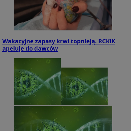
Wakacyjne zapasy krwi topnieją. RCKiK
apeluje do dawców