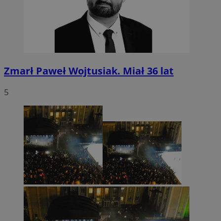
Zmarł Paweł Wojtusiak. Miał 36 lat
5