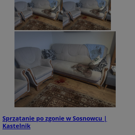
CookieScriptConsent
4 tygodnie 2 d
CookieScript
sosnowiecki.pl
Sprzątanie po zgonie w Sosnowcu |
Kastelnik