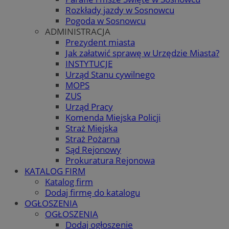
Rozkłady jazdy w Sosnowcu
Pogoda w Sosnowcu
ADMINISTRACJA
Prezydent miasta
Jak załatwić sprawę w Urzędzie Miasta?
INSTYTUCJE
Urząd Stanu cywilnego
MOPS
ZUS
Urząd Pracy
Komenda Miejska Policji
Straż Miejska
Straż Pożarna
Sąd Rejonowy
Prokuratura Rejonowa
KATALOG FIRM
Katalog firm
Dodaj firmę do katalogu
OGŁOSZENIA
OGŁOSZENIA
Dodaj ogłoszenie