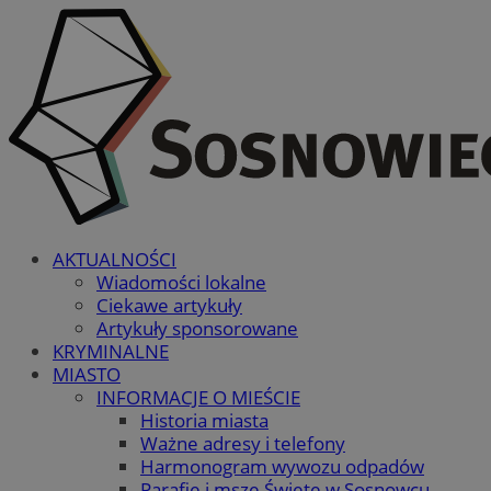
AKTUALNOŚCI
Wiadomości lokalne
Ciekawe artykuły
Artykuły sponsorowane
KRYMINALNE
MIASTO
INFORMACJE O MIEŚCIE
Historia miasta
Ważne adresy i telefony
Harmonogram wywozu odpadów
Parafie i msze Święte w Sosnowcu