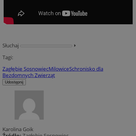
Słuchaj
⏵︎
Tagi:
Zagłębie Sosnowiec
Milowice
Schronisko dla
Bezdomnych Zwierząt
Udostępnij
Karolina Goik
Źródło:
Zagłębie Sosnowiec