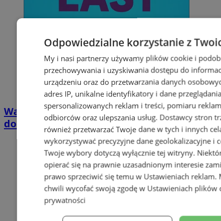
Odpowiedzialne korzystanie z Twoi
My i nasi partnerzy używamy plików cookie i podob
przechowywania i uzyskiwania dostępu do informac
urządzeniu oraz do przetwarzania danych osobowych
adres IP, unikalne identyfikatory i dane przeglądani
spersonalizowanych reklam i treści, pomiaru reklam i
Wakacyjny wypoczynek nad Bałtykiem w
odbiorców oraz ulepszania usług.
Dostawcy stron tr
domkach Szmaragdowe Morze
również przetwarzać Twoje dane w tych i innych cel
wykorzystywać precyzyjne dane geolokalizacyjne i c
Twoje wybory dotyczą wyłącznie tej witryny. Niekt
opierać się na prawnie uzasadnionym interesie zami
prawo sprzeciwić się temu w
Ustawieniach reklam
.
chwili wycofać swoją zgodę w
Ustawieniach plików 
prywatności