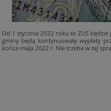
SessID
QeSessID
MvSessID
euds
Od 1 stycznia 2022 roku to ZUS będzie 
gminy będą kontynuowały wypłaty przy
VISITOR_PRIVACY_
końca maja 2022 r. Nie trzeba w tej sp
CookieScriptConse
__cf_bm
__cf_bm