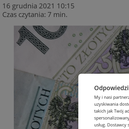
16 grudnia 2021 10:15
Czas czytania: 7 min.
Odpowiedzia
My i nasi partne
uzyskiwania dost
takich jak Twój a
spersonalizowanyc
usług.
Dostawcy s