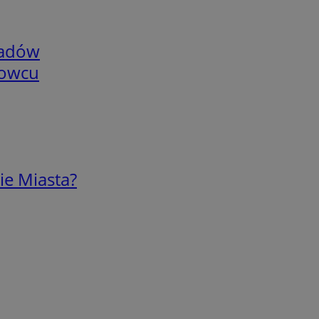
adów
nowcu
ie Miasta?