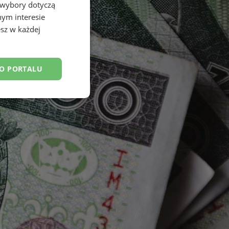
 wybory dotyczą
nym interesie
sz w każdej
DO PORTALU
esklasyfikowane
ane
owanie użytkownika i
j.