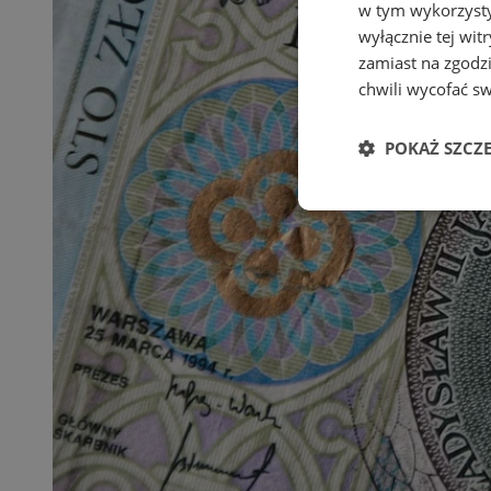
w tym wykorzysty
wyłącznie tej wi
zamiast na zgodz
chwili wycofać s
POKAŻ SZCZ
Niezbędne
Ni
Niezbędne pliki cook
zarządzanie kontem. 
Nazwa