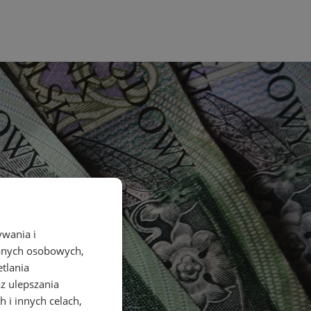
ywania i
danych osobowych,
etlania
az ulepszania
 i innych celach,