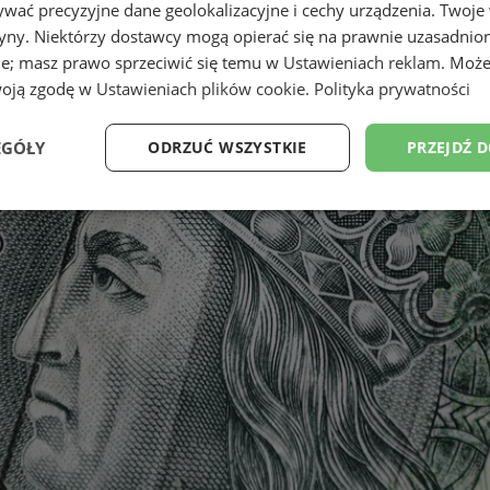
wać precyzyjne dane geolokalizacyjne i cechy urządzenia. Twoje
tryny. Niektórzy dostawcy mogą opierać się na prawnie uzasadnio
ie; masz prawo sprzeciwić się temu w
Ustawieniach reklam
. Może
woją zgodę w
Ustawieniach plików cookie
.
Polityka prywatności
EGÓŁY
ODRZUĆ WSZYSTKIE
PRZEJDŹ 
Wydajność
Targetowanie
Funkcjonalność
Ni
ezbędne
Wydajność
Targetowanie
Funkcjonalność
Niesklasyfikow
ie umożliwiają korzystanie z podstawowych funkcji strony internetowej, takich jak log
Bez niezbędnych plików cookie nie można prawidłowo korzystać ze strony internetowe
Provider
/
Okres
Opis
Domena
przechowywania