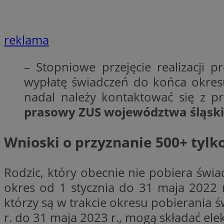
reklama
Nazwa
Provider
Nazwa
Nazwa
– Stopniowe przejęcie realizacji
__Secure-YNID
Domena
Nazwa
wypłatę świadczeń do końca okresu
openstat_higd0hq
OAID
_cfuvid
.vimeo.c
_fbp
nadal należy kontaktować się z p
ustat_86zhzqab74l
openstat_gid
prasowy ZUS województwa śląsk
YSC
ustat_fdd84hfvmX
_clck
ustat_0737X2Xdr554
Wnioski o przyznanie 500+ tylk
VISITOR_INFO1_LIV
ADK_EX_11
_clsk
openstat_rufhx0sv
Rodzic, który obecnie nie pobiera świ
openstat_ex0rxiq
rud
okres od 1 stycznia do 31 maja 2022 r
ustat_qcbmX95Xf0
którzy są w trakcie okresu pobierania 
_clsk
ANON_ID
r. do 31 maja 2023 r., mogą składać ele