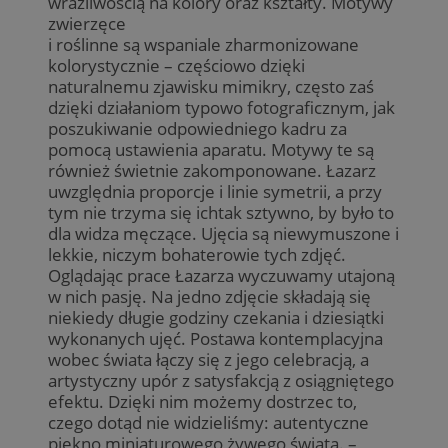
wrażliwością na kolory oraz kształty. Motywy
zwierzęce
i roślinne są wspaniale zharmonizowane
kolorystycznie – częściowo dzięki
naturalnemu zjawisku mimikry, często zaś
dzięki działaniom typowo fotograficznym, jak
poszukiwanie odpowiedniego kadru za
pomocą ustawienia aparatu. Motywy te są
również świetnie zakomponowane. Łazarz
uwzględnia proporcje i linie symetrii, a przy
tym nie trzyma się ichtak sztywno, by było to
dla widza męczące. Ujęcia są niewymuszone i
lekkie, niczym bohaterowie tych zdjęć.
Oglądając prace Łazarza wyczuwamy utajoną
w nich pasję. Na jedno zdjęcie składają się
niekiedy długie godziny czekania i dziesiątki
wykonanych ujęć. Postawa kontemplacyjna
wobec świata łączy się z jego celebracją, a
artystyczny upór z satysfakcją z osiągniętego
efektu. Dzięki nim możemy dostrzec to,
czego dotąd nie widzieliśmy: autentyczne
piękno miniaturowego żywego świata. –