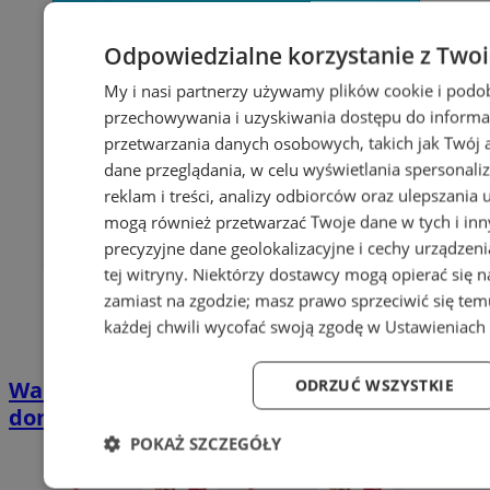
Odpowiedzialne korzystanie z Two
My i nasi partnerzy używamy plików cookie i podo
przechowywania i uzyskiwania dostępu do informa
przetwarzania danych osobowych, takich jak Twój ad
dane przeglądania, w celu wyświetlania spersonali
reklam i treści, analizy odbiorców oraz ulepszania 
mogą również przetwarzać Twoje dane w tych i in
precyzyjne dane geolokalizacyjne i cechy urządzen
tej witryny. Niektórzy dostawcy mogą opierać się 
zamiast na zgodzie; masz prawo sprzeciwić się te
każdej chwili wycofać swoją zgodę w
Ustawieniach 
ODRZUĆ WSZYSTKIE
Wakacyjny wypoczynek nad Bałtykiem w
domkach Szmaragdowe Morze
POKAŻ SZCZEGÓŁY