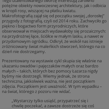
Tego utalentowanego twórcę interesują zarówno
potężne obiekty nowoczesnej architektury, jak i odbicia
w kropli rosy, wiszącej na płatku kwiatu.
Makrofotografią zajął się od początku swojej „dorosłej”
przygody z fotografią, czyli od 2014 roku. Zachwyciło go
piękno i bogactwo form przyrodniczych, które
obserwował w miejscach wydawałoby się prozaicznych:
na przydrożnej łące, ściółce w małym lasku, a nawet w
przydomowym ogródku. Odkrył, że wokół nas istnieje
zróżnicowany świat maleńkich stworzeń, którego na co
dzień nie dostrzegamy.
Prezentowany na wystawie cykl skupia się właśnie na
ukazaniu owadów i pajęczaków małych oraz bardzo
małych – takich, których bez pomocy Łazarza nigdy
byśmy nie dostrzegli. Wiemy jednak, że strona
techniczna, jakkolwiek ważna, nie jest początkiem
zdjęcia. Początkiem jest uważność. W tym wypadku –
na świat, którego z pozoru nie widać.
„Wystarczy tylko usiąść, przypatrzeć się i
chwilę poczekać, a zawsze dostrzeże się coś