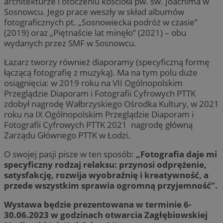
architekturze i otoczeniu kościoła pw. św. Joachima w
Sosnowcu. Jego prace weszły w skład albumów
fotograficznych pt. „Sosnowiecka podróż w czasie”
(2019) oraz „Piętnaście lat minęło” (2021) – obu
wydanych przez SMF w Sosnowcu.
Łazarz tworzy również diaporamy (specyficzną formę
łączącą fotografię z muzyką). Ma na tym polu duże
osiągnięcia: w 2019 roku na VII Ogólnopolskim
Przeglądzie Diaporam i Fotografii Cyfrowych PTTK
zdobył nagrodę Wałbrzyskiego Ośrodka Kultury, w 2021
roku na IX Ogólnopolskim Przeglądzie Diaporam i
Fotografii Cyfrowych PTTK 2021 nagrodę główną
Zarządu Głównego PTTK w Łodzi.
O swojej pasji pisze w ten sposób:
„Fotografia daje mi
specyficzny rodzaj relaksu: przynosi odprężenie,
satysfakcję, rozwija wyobraźnię i kreatywność, a
przede wszystkim sprawia ogromną przyjemność”.
Wystawa będzie prezentowana w terminie 6-
30.06.2023 w godzinach otwarcia Zagłębiowskiej