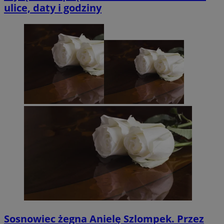
ulice, daty i godziny
Sosnowiec żegna Anielę Szlompek. Przez