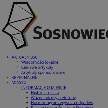
AKTUALNOŚCI
Wiadomości lokalne
Ciekawe artykuły
Artykuły sponsorowane
KRYMINALNE
MIASTO
INFORMACJE O MIEŚCIE
Historia miasta
Ważne adresy i telefony
Harmonogram wywozu odpadów
Parafie i msze Święte w Sosnowcu