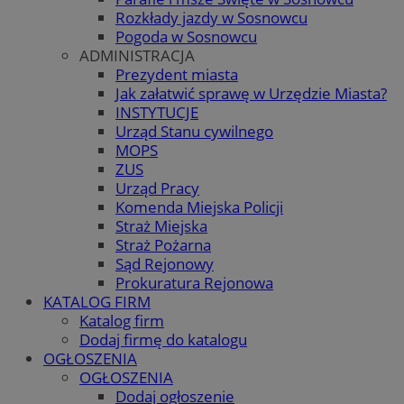
Rozkłady jazdy w Sosnowcu
Pogoda w Sosnowcu
ADMINISTRACJA
Prezydent miasta
Jak załatwić sprawę w Urzędzie Miasta?
INSTYTUCJE
Urząd Stanu cywilnego
MOPS
ZUS
Urząd Pracy
Komenda Miejska Policji
Straż Miejska
Straż Pożarna
Sąd Rejonowy
Prokuratura Rejonowa
KATALOG FIRM
Katalog firm
Dodaj firmę do katalogu
OGŁOSZENIA
OGŁOSZENIA
Dodaj ogłoszenie