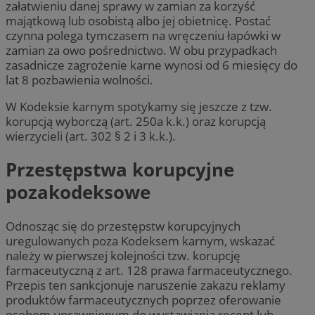
załatwieniu danej sprawy w zamian za korzyść
majątkową lub osobistą albo jej obietnicę. Postać
czynna polega tymczasem na wręczeniu łapówki w
zamian za owo pośrednictwo. W obu przypadkach
zasadnicze zagrożenie karne wynosi od 6 miesięcy do
lat 8 pozbawienia wolności.
W Kodeksie karnym spotykamy się jeszcze z tzw.
korupcją wyborczą (art. 250a k.k.) oraz korupcją
wierzycieli (art. 302 § 2 i 3 k.k.).
Przestępstwa korupcyjne
pozakodeksowe
Odnosząc się do przestępstw korupcyjnych
uregulowanych poza Kodeksem karnym, wskazać
należy w pierwszej kolejności tzw. korupcję
farmaceutyczną z art. 128 prawa farmaceutycznego.
Przepis ten sankcjonuje naruszenie zakazu reklamy
produktów farmaceutycznych poprzez oferowanie
osobom uprawnionym do wystawiania recept lub