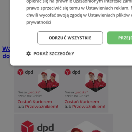
opierać się na prawnie uzasadnionym interesie zami
prawo sprzeciwić się temu w
Ustawieniach reklam
.
chwili wycofać swoją zgodę w
Ustawieniach plików 
prywatności
ODRZUĆ WSZYSTKIE
PRZEJ
Wakacyjny wypoczynek nad Bałtykiem w
POKAŻ SZCZEGÓŁY
domkach Szmaragdowe Morze
Niezbędne
Wydajność
Targetowani
Niesklasyfikowane
Niezbędne
Wydajność
Targetowanie
Funkcjonalno