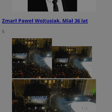
Zmarł Paweł Wojtusiak. Miał 36 lat
5