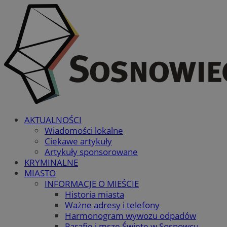
AKTUALNOŚCI
Wiadomości lokalne
Ciekawe artykuły
Artykuły sponsorowane
KRYMINALNE
MIASTO
INFORMACJE O MIEŚCIE
Historia miasta
Ważne adresy i telefony
Harmonogram wywozu odpadów
Parafie i msze Święte w Sosnowcu