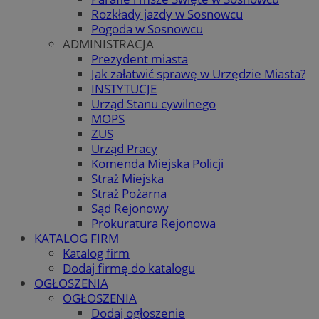
Rozkłady jazdy w Sosnowcu
Pogoda w Sosnowcu
ADMINISTRACJA
Prezydent miasta
Jak załatwić sprawę w Urzędzie Miasta?
INSTYTUCJE
Urząd Stanu cywilnego
MOPS
ZUS
Urząd Pracy
Komenda Miejska Policji
Straż Miejska
Straż Pożarna
Sąd Rejonowy
Prokuratura Rejonowa
KATALOG FIRM
Katalog firm
Dodaj firmę do katalogu
OGŁOSZENIA
OGŁOSZENIA
Dodaj ogłoszenie