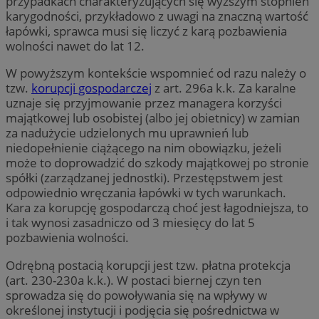
przypadkach charakteryzujących się wyższym stopnień
karygodności, przykładowo z uwagi na znaczną wartość
łapówki, sprawca musi się liczyć z karą pozbawienia
wolności nawet do lat 12.
W powyższym kontekście wspomnieć od razu należy o
tzw.
korupcji gospodarczej
z art. 296a k.k. Za karalne
uznaje się przyjmowanie przez managera korzyści
majątkowej lub osobistej (albo jej obietnicy) w zamian
za nadużycie udzielonych mu uprawnień lub
niedopełnienie ciążącego na nim obowiązku, jeżeli
może to doprowadzić do szkody majątkowej po stronie
spółki (zarządzanej jednostki). Przestępstwem jest
odpowiednio wręczania łapówki w tych warunkach.
Kara za korupcję gospodarczą choć jest łagodniejsza, to
i tak wynosi zasadniczo od 3 miesięcy do lat 5
pozbawienia wolności.
Odrębną postacią korupcji jest tzw. płatna protekcja
(art. 230-230a k.k.). W postaci biernej czyn ten
sprowadza się do powoływania się na wpływy w
określonej instytucji i podjęcia się pośrednictwa w