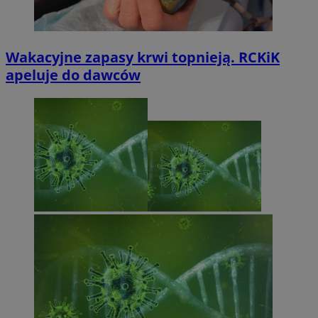
Wakacyjne zapasy krwi topnieją. RCKiK
apeluje do dawców