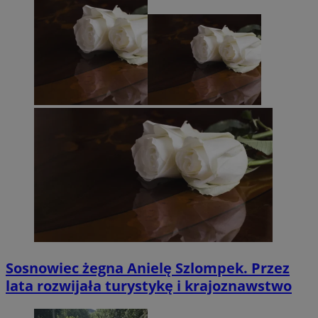
Sosnowiec żegna Anielę Szlompek. Przez
lata rozwijała turystykę i krajoznawstwo