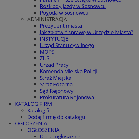
Rozkłady jazdy w Sosnowcu
Pogoda w Sosnowcu
ADMINISTRACJA
Prezydent miasta
Jak załatwić sprawę w Urzędzie Miasta?
INSTYTUCJE
Urząd Stanu cywilnego
MOPS
ZUS
Urząd Pracy
Komenda Miejska Policji
Straż Miejska
Straż Pożarna
Sąd Rejonowy
Prokuratura Rejonowa
KATALOG FIRM
Katalog firm
Dodaj firmę do katalogu
OGŁOSZENIA
OGŁOSZENIA
Dodaj ogłoszenie