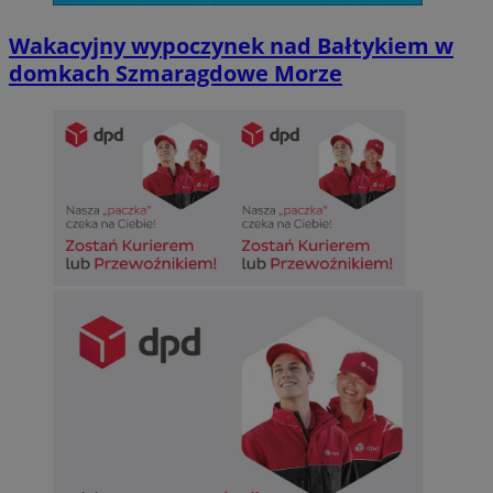
Wakacyjny wypoczynek nad Bałtykiem w
domkach Szmaragdowe Morze
CookieScriptConsent
4 tygodnie 2 dn
CookieScript
sosnowiecki.pl