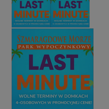
euds
.rfihub.com
Sesja
Google Privacy Policy
VISITOR_PRIVACY_METADATA
5 miesięcy 4
YouTube
tygodnie
.youtube.com