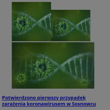
Potwierdzono pierwszy przypadek
zarażenia koronawirusem w Sosnowcu