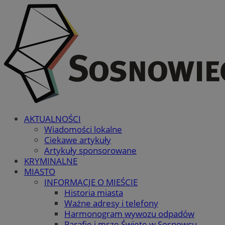
AKTUALNOŚCI
Wiadomości lokalne
Ciekawe artykuły
Artykuły sponsorowane
KRYMINALNE
MIASTO
INFORMACJE O MIEŚCIE
Historia miasta
Ważne adresy i telefony
Harmonogram wywozu odpadów
Parafie i msze Święte w Sosnowcu