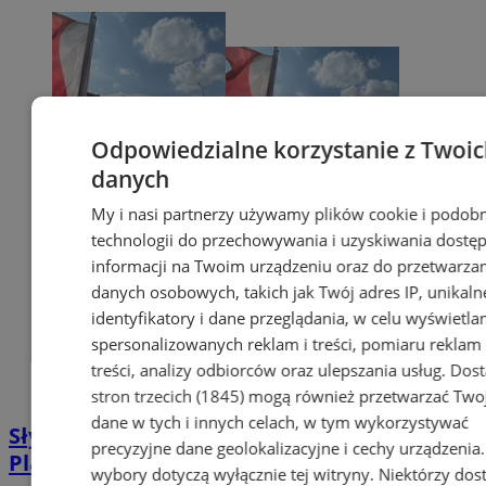
Odpowiedzialne korzystanie z Twoi
danych
My i nasi partnerzy używamy plików cookie i podob
technologii do przechowywania i uzyskiwania dostę
informacji na Twoim urządzeniu oraz do przetwarza
danych osobowych, takich jak Twój adres IP, unikaln
identyfikatory i dane przeglądania, w celu wyświetla
spersonalizowanych reklam i treści, pomiaru reklam 
treści, analizy odbiorców oraz ulepszania usług.
Dos
stron trzecich (1845)
mogą również przetwarzać Two
dane w tych i innych celach, w tym wykorzystywać
Słynna Patelnia zmieni się diametralnie.
precyzyjne dane geolokalizacyjne i cechy urządzenia
Plac Stulecia mocno się zazieleni
wybory dotyczą wyłącznie tej witryny. Niektórzy do