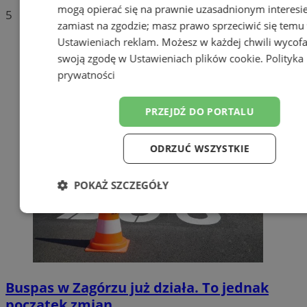
mogą opierać się na prawnie uzasadnionym interesi
5
zamiast na zgodzie; masz prawo sprzeciwić się temu
Ustawieniach reklam
. Możesz w każdej chwili wycof
swoją zgodę w
Ustawieniach plików cookie
.
Polityka
prywatności
PRZEJDŹ DO PORTALU
ODRZUĆ WSZYSTKIE
POKAŻ SZCZEGÓŁY
Niezbędne
Wydajność
Targetow
Funkcjonalność
Niesklasyfikowa
Buspas w Zagórzu już działa. To jednak
początek zmian