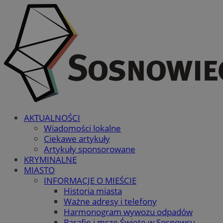
AKTUALNOŚCI
Wiadomości lokalne
Ciekawe artykuły
Artykuły sponsorowane
KRYMINALNE
MIASTO
INFORMACJE O MIEŚCIE
Historia miasta
Ważne adresy i telefony
Harmonogram wywozu odpadów
Parafie i msze Święte w Sosnowcu