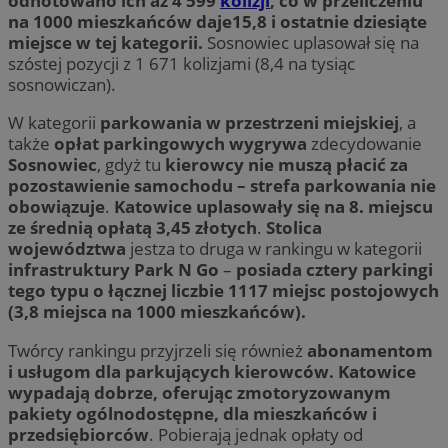
odnotowano ich aż 4 599
kolizji
, co w przeliczeniu
na 1000 mieszkańców daje15,8 i ostatnie dziesiąte
miejsce w tej kategorii.
Sosnowiec uplasował się na
szóstej pozycji z 1 671 kolizjami (8,4 na tysiąc
sosnowiczan).
W kategorii
parkowania w przestrzeni miejskiej
, a
także
opłat parkingowych
wygrywa
zdecydowanie
Sosnowiec
, gdyż tu
kierowcy nie muszą płacić za
pozostawienie samochodu – strefa parkowania nie
obowiązuje
.
Katowice uplasowały się na 8. miejscu
ze średnią opłatą 3,45 złotych
.
Stolica
województwa
jestza to druga w rankingu w kategorii
infrastruktury Park N Go
–
posiada cztery parkingi
tego typu o łącznej liczbie 1117 miejsc postojowych
(3,8 miejsca na 1000 mieszkańców).
Twórcy rankingu przyjrzeli się również
abonamentom
i usługom dla parkujących kierowców. Katowice
wypadają dobrze, oferując zmotoryzowanym
pakiety ogólnodostępne, dla mieszkańców i
przedsiębiorców
. Pobierają jednak opłaty od