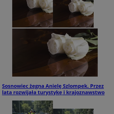
Sosnowiec żegna Anielę Szlompek. Przez
lata rozwijała turystykę i krajoznawstwo