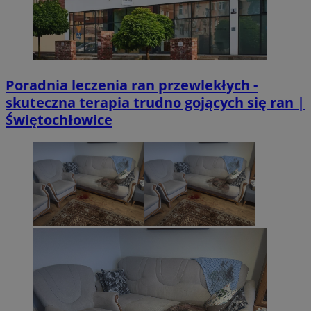
Poradnia leczenia ran przewlekłych -
skuteczna terapia trudno gojących się ran |
Świętochłowice
CookieScriptConsent
4 tygodnie 2 d
CookieScript
sosnowiecki.pl