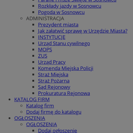
Rozkłady jazdy w Sosnowcu
Pogoda w Sosnowcu
ADMINISTRACJA
Prezydent miasta
Jak załatwić sprawę w Urzędzie Miasta?
INSTYTUCJE
Urząd Stanu cywilnego
MOPS
ZUS
Urząd Pracy
Komenda Miejska Policji
Straż Miejska
Straż Pożarna
Sąd Rejonowy
Prokuratura Rejonowa
KATALOG FIRM
Katalog firm
Dodaj firmę do katalogu
OGŁOSZENIA
OGŁOSZENIA
Dodaj ogłoszenie