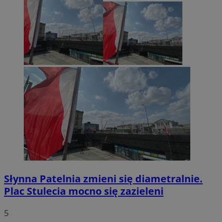
Słynna Patelnia zmieni się diametralnie.
Plac Stulecia mocno się zazieleni
5