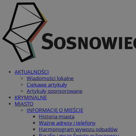
AKTUALNOŚCI
Wiadomości lokalne
Ciekawe artykuły
Artykuły sponsorowane
KRYMINALNE
MIASTO
INFORMACJE O MIEŚCIE
Historia miasta
Ważne adresy i telefony
Harmonogram wywozu odpadów
Parafie i msze Święte w Sosnowcu