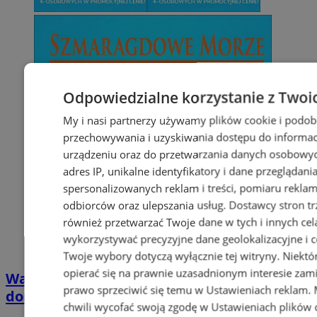
Odpowiedzialne korzystanie z Twoi
My i nasi partnerzy używamy plików cookie i podob
przechowywania i uzyskiwania dostępu do informac
urządzeniu oraz do przetwarzania danych osobowych
adres IP, unikalne identyfikatory i dane przeglądani
spersonalizowanych reklam i treści, pomiaru reklam i
odbiorców oraz ulepszania usług.
Dostawcy stron tr
również przetwarzać Twoje dane w tych i innych cel
wykorzystywać precyzyjne dane geolokalizacyjne i c
Twoje wybory dotyczą wyłącznie tej witryny. Niekt
opierać się na prawnie uzasadnionym interesie zami
Wakacyjny wypoczynek nad Bałtykiem w
prawo sprzeciwić się temu w
Ustawieniach reklam
.
domkach Szmaragdowe Morze
chwili wycofać swoją zgodę w
Ustawieniach plików 