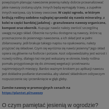
powyższym planując nawożenie jesienią należy dobrze przeanalizować
jakie nawozy zostaną użyte. Innych będą wymagały trawy, a zupełnie
innych warzywa, czy krzewy owocowe.
W części ogrodu, w którym
królują rośliny ozdobne najlepiej sprawdzi się nawóz mineralny, z
kolei w części bardziej jadalnej – granulowane nawozy organiczne,
kompost oraz obornik.
Kupując nawóz należy zwrócić szczególną
uwagę na jego skład. Obecnie na rynku dostępne są nawozy, które są
przeznaczone do jesiennego nawożenia, a ich skład jest w pełni
zbilansowany. jeśli brakuje takiego napisu na opakowaniu, należy
przyjrzeć się składowi. Czym się wyróżnia się nawóz jesienny? Jego skład
opiera się głównie na fosforze i potasie. Azot odpowiedzialny jest wzrost i
rozwój rośliny, dlatego też nie jest wskazany w okresie, kiedy roślina
pomału przygotowuje się do zimowej wegetacji i przetrwaniu
najzimniejszych miesięcy. Bardzo ważnym krokiem po aplikacji nawozu
jest dokładne podlanie stanowiska, aby ułatwić składnikom odżywczym
rozpuszczenie się i przeniknięcie w głąb gleby.
Zamów nawozy w promocyjnych cenach na
https://plantet.pl/nawozy
O czym pamiętać jesienią w ogrodzie?