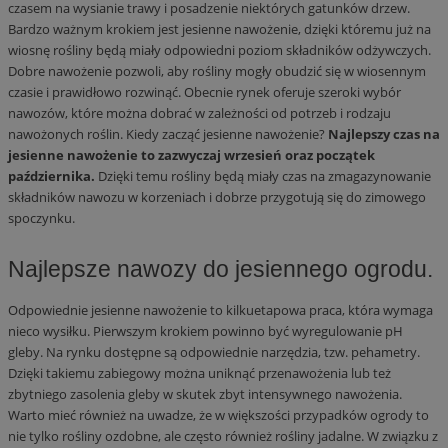
czasem na wysianie trawy i posadzenie niektórych gatunków drzew.
Bardzo ważnym krokiem jest jesienne nawożenie, dzięki któremu już na
wiosnę rośliny będą miały odpowiedni poziom składników odżywczych.
Dobre nawożenie pozwoli, aby rośliny mogły obudzić się w wiosennym
czasie i prawidłowo rozwinąć. Obecnie rynek oferuje szeroki wybór
nawozów, które można dobrać w zależności od potrzeb i rodzaju
nawożonych roślin. Kiedy zacząć jesienne nawożenie?
Najlepszy czas na
jesienne nawożenie to zazwyczaj wrzesień oraz początek
października.
Dzięki temu rośliny będą miały czas na zmagazynowanie
składników nawozu w korzeniach i dobrze przygotują się do zimowego
spoczynku.
Najlepsze nawozy do jesiennego ogrodu.
Odpowiednie jesienne nawożenie to kilkuetapowa praca, która wymaga
nieco wysiłku. Pierwszym krokiem powinno być wyregulowanie pH
gleby. Na rynku dostępne są odpowiednie narzędzia, tzw. pehametry.
Dzięki takiemu zabiegowy można uniknąć przenawożenia lub też
zbytniego zasolenia gleby w skutek zbyt intensywnego nawożenia.
Warto mieć również na uwadze, że w większości przypadków ogrody to
nie tylko rośliny ozdobne, ale często również rośliny jadalne. W związku z