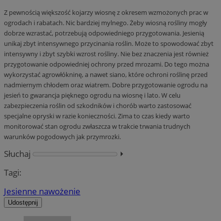
Z pewnością większość kojarzy wiosnę z okresem wzmożonych prac w
ogrodach i rabatach. Nic bardziej mylnego. Żeby wiosną rośliny mogły
dobrze wzrastać, potrzebują odpowiedniego przygotowania. Jesienią
unikaj zbyt intensywnego przycinania roślin. Może to spowodować zbyt
intensywny i zbyt szybki wzrost rośliny. Nie bez znaczenia jest również
przygotowanie odpowiedniej ochrony przed mrozami. Do tego można
wykorzystać agrowłókninę, a nawet siano, które ochroni roślinę przed
nadmiernym chłodem oraz wiatrem. Dobre przygotowanie ogrodu na
jesień to gwarancja pięknego ogrodu na wiosnę i lato. W celu
zabezpieczenia roślin od szkodników i chorób warto zastosować
specjalne opryski w razie konieczności. Zima to czas kiedy warto
monitorować stan ogrodu zwłaszcza w trakcie trwania trudnych
warunków pogodowych jak przymrozki.
Słuchaj
⏵︎
Tagi:
Jesienne nawożenie
Udostępnij