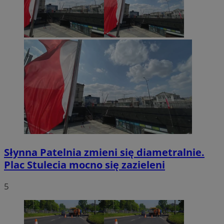
Słynna Patelnia zmieni się diametralnie.
Plac Stulecia mocno się zazieleni
5