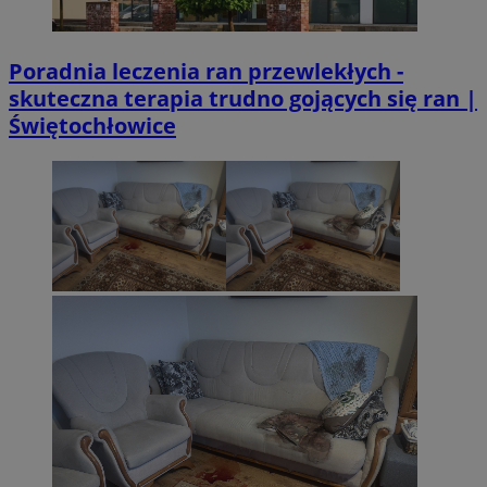
Poradnia leczenia ran przewlekłych -
skuteczna terapia trudno gojących się ran |
Świętochłowice
CookieScriptConsent
4 tygodnie 2 d
CookieScript
sosnowiecki.pl