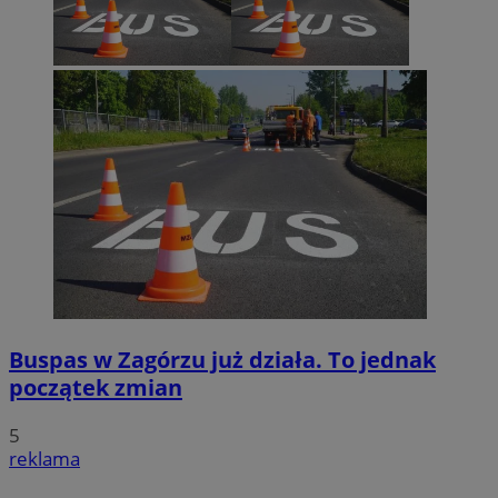
Buspas w Zagórzu już działa. To jednak
początek zmian
5
reklama