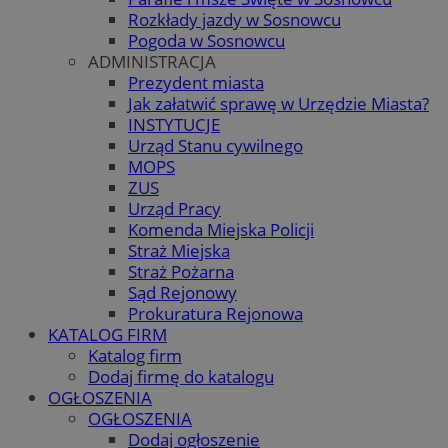
Rozkłady jazdy w Sosnowcu
Pogoda w Sosnowcu
ADMINISTRACJA
Prezydent miasta
Jak załatwić sprawę w Urzędzie Miasta?
INSTYTUCJE
Urząd Stanu cywilnego
MOPS
ZUS
Urząd Pracy
Komenda Miejska Policji
Straż Miejska
Straż Pożarna
Sąd Rejonowy
Prokuratura Rejonowa
KATALOG FIRM
Katalog firm
Dodaj firmę do katalogu
OGŁOSZENIA
OGŁOSZENIA
Dodaj ogłoszenie