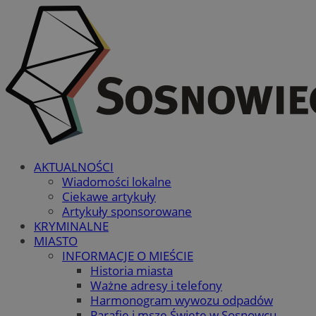
AKTUALNOŚCI
Wiadomości lokalne
Ciekawe artykuły
Artykuły sponsorowane
KRYMINALNE
MIASTO
INFORMACJE O MIEŚCIE
Historia miasta
Ważne adresy i telefony
Harmonogram wywozu odpadów
Parafie i msze Święte w Sosnowcu