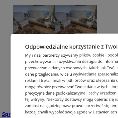
Odpowiedzialne korzystanie z Two
My i nasi partnerzy używamy plików cookie i podo
przechowywania i uzyskiwania dostępu do informa
przetwarzania danych osobowych, takich jak Twój ad
dane przeglądania, w celu wyświetlania spersonali
reklam i treści, analizy odbiorców oraz ulepszania 
mogą również przetwarzać Twoje dane w tych i in
precyzyjne dane geolokalizacyjne i cechy urządzen
tej witryny. Niektórzy dostawcy mogą opierać się 
zamiast na zgodzie; masz prawo sprzeciwić się te
każdej chwili wycofać swoją zgodę w
Ustawieniach 
Sprzątanie po zgonie w Sosnowcu |