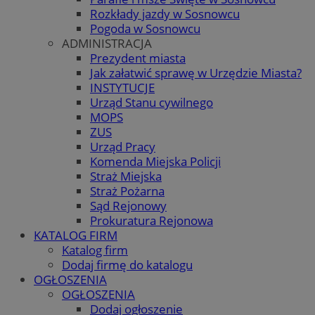
Rozkłady jazdy w Sosnowcu
Pogoda w Sosnowcu
ADMINISTRACJA
Prezydent miasta
Jak załatwić sprawę w Urzędzie Miasta?
INSTYTUCJE
Urząd Stanu cywilnego
MOPS
ZUS
Urząd Pracy
Komenda Miejska Policji
Straż Miejska
Straż Pożarna
Sąd Rejonowy
Prokuratura Rejonowa
KATALOG FIRM
Katalog firm
Dodaj firmę do katalogu
OGŁOSZENIA
OGŁOSZENIA
Dodaj ogłoszenie