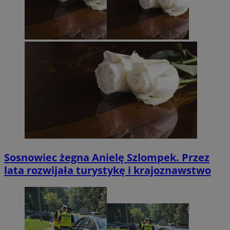
Sosnowiec żegna Anielę Szlompek. Przez
lata rozwijała turystykę i krajoznawstwo