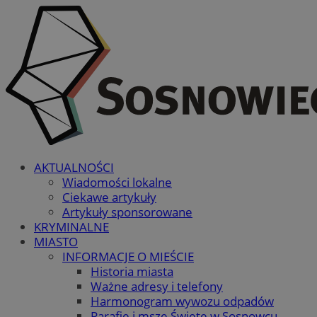
AKTUALNOŚCI
Wiadomości lokalne
Ciekawe artykuły
Artykuły sponsorowane
KRYMINALNE
MIASTO
INFORMACJE O MIEŚCIE
Historia miasta
Ważne adresy i telefony
Harmonogram wywozu odpadów
Parafie i msze Święte w Sosnowcu