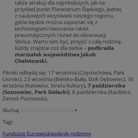
także atrakcji dla najmłodszych, jak na
przykład punkt Planetarium Śląskiego, jednej
z naukowych wizytówek naszego regionu,
gdzie będzie można zapoznać się z
technologiami tworzenia rakiet
pneumatycznych i lunet do obserwacji
Słońca. Warto tam być, przyjść z całą rodziną.
Każdy znajdzie coś dla siebie –
podkreśla
marszałek województwa Jakub
Chełstowski.
Pikniki odbędą się: 17 września (Częstochowa, Park
Lisiniec), 23 września (Bielsko-Biała, Stok Dębowiec), 30
września (Katowice, Strefa Kultury)
,
7 października
(Sosnowiec, Park Sielecki)
, 8 października (Racibórz,
Zamek Piastowski).
Słuchaj
⏵︎
Tagi:
Fundusze Europejskie
piknik rodzinny