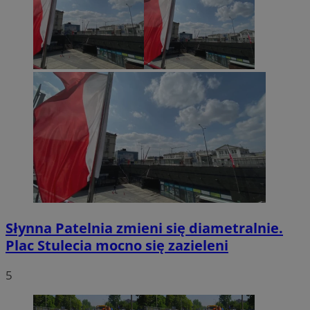
Słynna Patelnia zmieni się diametralnie.
Plac Stulecia mocno się zazieleni
5