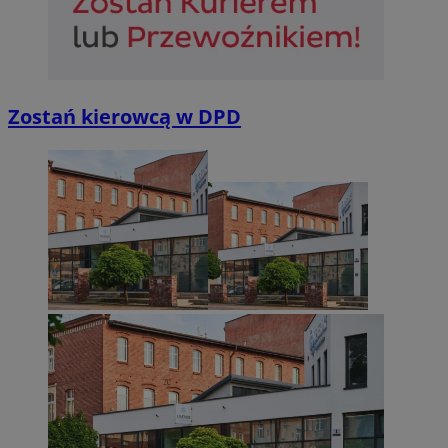
Niesklasyfikowane
Zostań kierowcą w DPD
Niezbędne
Wydajność
Targetowanie
Funkcjonalno
Niezbędne pliki cookie umożliwiają korzystanie z podstawowych fun
takich jak logowanie użytkownika i zarządzanie kontem. Bez niezb
można prawidłowo korzystać ze strony internetowej.
Provider
/
Okres
Nazwa
Domena
przechowywan
SessID
sosnowiecki.pl
1 rok
QeSessID
sosnowiecki.pl
1 rok
MvSessID
sosnowiecki.pl
1 rok