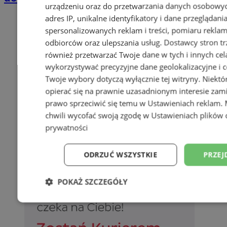
urządzeniu oraz do przetwarzania danych osobowych
adres IP, unikalne identyfikatory i dane przeglądani
spersonalizowanych reklam i treści, pomiaru reklam i
odbiorców oraz ulepszania usług.
Dostawcy stron tr
również przetwarzać Twoje dane w tych i innych cel
wykorzystywać precyzyjne dane geolokalizacyjne i c
Twoje wybory dotyczą wyłącznie tej witryny. Niekt
opierać się na prawnie uzasadnionym interesie zami
prawo sprzeciwić się temu w
Ustawieniach reklam
.
chwili wycofać swoją zgodę w
Ustawieniach plików 
prywatności
ODRZUĆ WSZYSTKIE
PRZEJ
POKAŻ SZCZEGÓŁY
Niezbędne
Wydajność
Targetowani