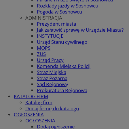
Rozkłady jazdy w Sosnowcu
Pogoda w Sosnowcu
ADMINISTRACJA
Prezydent miasta
Jak załatwić sprawę w Urzędzie Miasta?
INSTYTUCJE
Urząd Stanu cywilnego
MOPS
ZUS
Urząd Pracy
Komenda Miejska Policji
Straż Miejska
Straż Pożarna
Sąd Rejonowy
Prokuratura Rejonowa
KATALOG FIRM
Katalog firm
Dodaj firmę do katalogu
OGŁOSZENIA
OGŁOSZENIA
Dodaj ogłoszenie