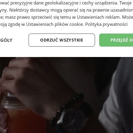
wać precyzyjne dane geolokalizacyjne i cechy urządzenia. Twoje
tryny. Niektórzy dostawcy mogą opierać się na prawnie uzasadnio
ie; masz prawo sprzeciwić się temu w
Ustawieniach reklam
. Może
woją zgodę w
Ustawieniach plików cookie
.
Polityka prywatności
EGÓŁY
ODRZUĆ WSZYSTKIE
PRZEJDŹ 
Wydajność
Targetowanie
Funkcjonalność
Ni
ezbędne
Wydajność
Targetowanie
Funkcjonalność
Niesklasyfikow
ie umożliwiają korzystanie z podstawowych funkcji strony internetowej, takich jak log
Bez niezbędnych plików cookie nie można prawidłowo korzystać ze strony internetowe
Provider
/
Okres
Opis
Domena
przechowywania