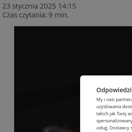
23 stycznia 2025 14:15
Czas czytania: 9 min.
Odpowiedzia
My i nasi partne
uzyskiwania dost
takich jak Twój a
spersonalizowanyc
usług.
Dostawcy s