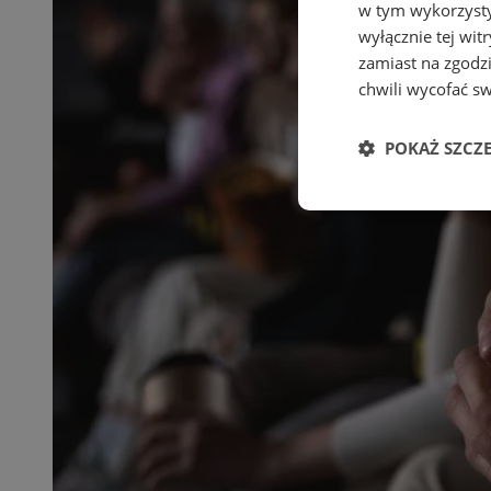
w tym wykorzysty
wyłącznie tej wi
zamiast na zgodz
chwili wycofać s
POKAŻ SZCZ
Niezbędne
Ni
Niezbędne pliki cook
zarządzanie kontem. 
Nazwa