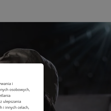
ywania i
danych osobowych,
etlania
az ulepszania
 i innych celach,