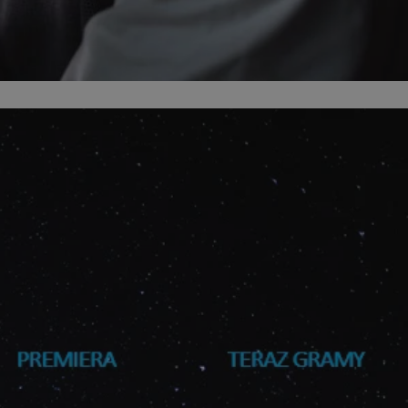
kator sesji.
kator sesji.
kator sesji.
rzechowywania
o usług śledzenia.
k zdecydował się na
acje o zgodzie
h dotyczących
itryny. Rejestruje
ści i ustawień
nie w kolejnych
nie musi ponownie
o zwiększa wygodę i
nych.
usługę Cookie-
rencji dotyczących
Jest to konieczne,
 działał poprawnie.
a ludzi i botów. Jest
ej, ponieważ
rtów na temat
ej.
a ludzi i botów. Jest