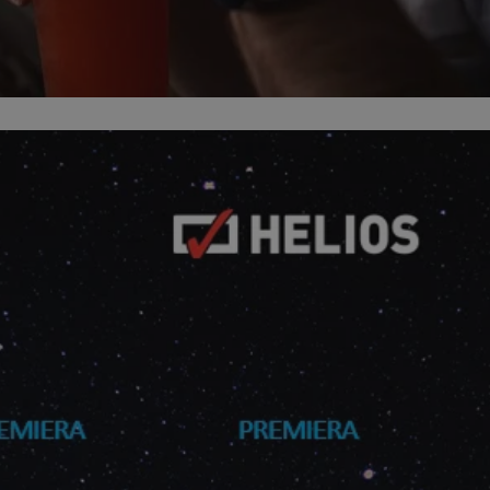
sosnowiecki.pl
1 rok
Ten plik cookie przechowuje identyfi
sosnowiecki.pl
1 rok
Ten plik cookie przechowuje identyfi
sosnowiecki.pl
1 rok
Ten plik cookie przechowuje identyfi
.rfihub.com
Sesja
Ten plik cookie jest używany do p
zgody użytkownika w odniesieniu d
Zazwyczaj rejestruje, czy użytkowni
usługi śledzenia lub reklamy.
METADATA
5 miesięcy 4
Ten plik cookie przechowuje inform
YouTube
tygodnie
użytkownika oraz jego preferencjac
.youtube.com
prywatności podczas korzystania z w
wybory dotyczące polityki prywatno
zgody, zapewniając ich przestrzega
wizytach. Dzięki temu użytkownik 
konfigurować swoich preferencji, c
zgodność z regulacjami ochrony da
nt
4 tygodnie 2 dni
Ten plik cookie jest używany przez 
CookieScript
Google Privacy Policy
Script.com do zapamiętywania prefe
sosnowiecki.pl
zgody użytkownika na pliki cookie. 
aby baner cookie Cookie-Script.com
29 minut 56
Ten plik cookie służy do rozróżniani
Cloudflare
sekund
to korzystne dla strony internetow
Inc.
umożliwia tworzenie ważnych rapo
.temu.com
korzystania z jej witryny internetow
29 minut 54
Ten plik cookie służy do rozróżniani
Cloudflare