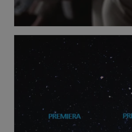
SessID
QeSessID
MvSessID
euds
VISITOR_PRIVACY_
CookieScriptConse
__cf_bm
__cf_bm