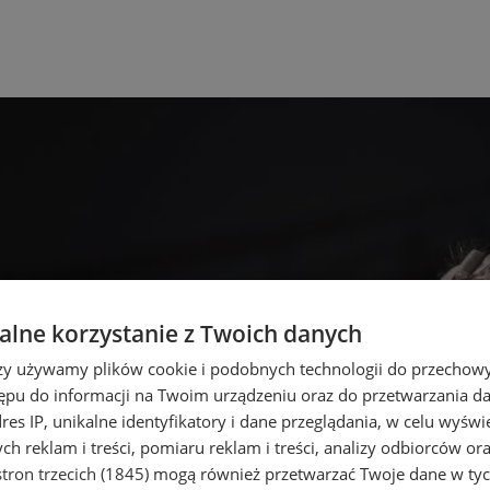
lne korzystanie z Twoich danych
rzy używamy plików cookie i podobnych technologii do przechow
ępu do informacji na Twoim urządzeniu oraz do przetwarzania 
dres IP, unikalne identyfikatory i dane przeglądania, w celu wyświ
h reklam i treści, pomiaru reklam i treści, analizy odbiorców or
tron trzecich (1845)
mogą również przetwarzać Twoje dane w tych