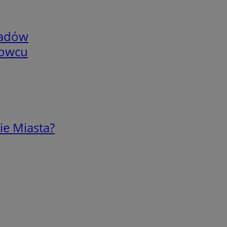
adów
nowcu
ie Miasta?