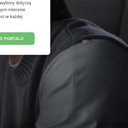
 wybory dotyczą
nym interesie
sz w każdej
DO PORTALU
esklasyfikowane
ane
owanie użytkownika i
j.