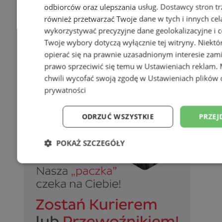
odbiorców oraz ulepszania usług.
Dostawcy stron tr
również przetwarzać Twoje dane w tych i innych cel
wykorzystywać precyzyjne dane geolokalizacyjne i c
Twoje wybory dotyczą wyłącznie tej witryny. Niekt
opierać się na prawnie uzasadnionym interesie zami
prawo sprzeciwić się temu w
Ustawieniach reklam
.
chwili wycofać swoją zgodę w
Ustawieniach plików 
prywatności
ODRZUĆ WSZYSTKIE
PRZEJ
POKAŻ SZCZEGÓŁY
Niezbędne
Wydajność
Targetowani
Niesklasyfikowane