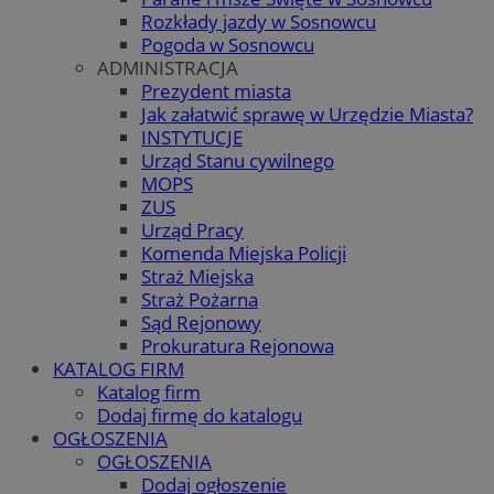
Rozkłady jazdy w Sosnowcu
Pogoda w Sosnowcu
ADMINISTRACJA
Prezydent miasta
Jak załatwić sprawę w Urzędzie Miasta?
INSTYTUCJE
Urząd Stanu cywilnego
MOPS
ZUS
Urząd Pracy
Komenda Miejska Policji
Straż Miejska
Straż Pożarna
Sąd Rejonowy
Prokuratura Rejonowa
KATALOG FIRM
Katalog firm
Dodaj firmę do katalogu
OGŁOSZENIA
OGŁOSZENIA
Dodaj ogłoszenie