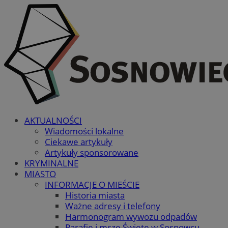
AKTUALNOŚCI
Wiadomości lokalne
Ciekawe artykuły
Artykuły sponsorowane
KRYMINALNE
MIASTO
INFORMACJE O MIEŚCIE
Historia miasta
Ważne adresy i telefony
Harmonogram wywozu odpadów
Parafie i msze Święte w Sosnowcu