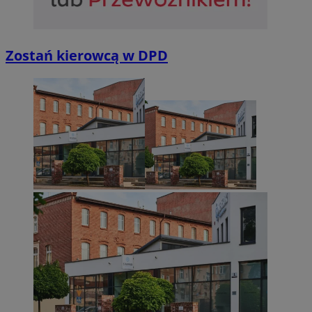
Zostań kierowcą w DPD
Niezbędne
Wydajność
Targetowanie
Funkcjonalno
Niezbędne pliki cookie umożliwiają korzystanie z podstawowych fun
takich jak logowanie użytkownika i zarządzanie kontem. Bez niezb
można prawidłowo korzystać ze strony internetowej.
Provider
/
Okres
Nazwa
Domena
przechowywan
SessID
sosnowiecki.pl
1 rok
QeSessID
sosnowiecki.pl
1 rok
MvSessID
sosnowiecki.pl
1 rok
euds
.rfihub.com
Sesja