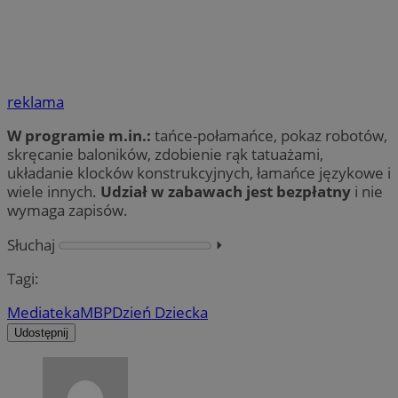
reklama
W programie m.in.:
tańce-połamańce, pokaz robotów,
skręcanie baloników, zdobienie rąk tatuażami,
układanie klocków konstrukcyjnych, łamańce językowe i
wiele innych.
Udział w zabawach jest bezpłatny
i nie
wymaga zapisów.
Słuchaj
⏵︎
Tagi:
Mediateka
MBP
Dzień Dziecka
Udostępnij