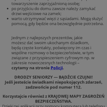
towarzyszenie zaprzyjaźnioną osobę;
po przyjściu do domu zawsze należy zamykać
drzwi wejściowe na zamek;
warto utrzymywać więzi z sąsiadami. Mogą służyć
pomocą, gdy będzie ona bezwzględnie potrzebna.
Jednym z najlepszych prezentów, jakie
możesz dać swoim ukochanym dziadkom,
będą częste kontakty, poświęcony im czas i
wspólne rozmowy o bezpieczeństwie, w tym
związane z przyspieszeniem cyfrowym np. w
zakresie nowoczesnych technologii –
czytamy na stronie
Policji
.
DRODZY SENIORZY — BĄDŹCIE CZUJNI!
Jeśli jesteście świadkami niepokojących zdarzeń,
zadzwońcie pod numer 112.
Korzystajcie również z KRAJOWEJ MAPY ZAGROŻEŃ
BEZPIECZEŃSTWA.
Dzięki tej aplikacji przy pomocy komputera lub telefonu