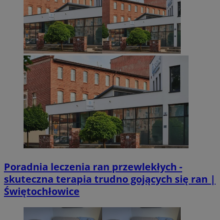
VISITOR_PRIVACY_METADATA
5 miesięcy 4
YouTube
Googl
tygodnie
.youtube.com
Poradnia leczenia ran przewlekłych -
skuteczna terapia trudno gojących się ran |
Świętochłowice