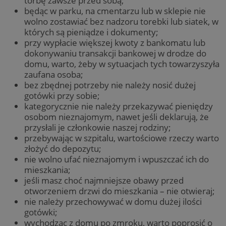
torbę zawsze przed sobą;
będąc w parku, na cmentarzu lub w sklepie nie
wolno zostawiać bez nadzoru torebki lub siatek, w
których są pieniądze i dokumenty;
przy wypłacie większej kwoty z bankomatu lub
dokonywaniu transakcji bankowej w drodze do
domu, warto, żeby w sytuacjach tych towarzyszyła
zaufana osoba;
bez zbędnej potrzeby nie należy nosić dużej
gotówki przy sobie;
kategorycznie nie należy przekazywać pieniędzy
osobom nieznajomym, nawet jeśli deklarują, że
przysłali je członkowie naszej rodziny;
przebywając w szpitalu, wartościowe rzeczy warto
złożyć do depozytu;
nie wolno ufać nieznajomym i wpuszczać ich do
mieszkania;
jeśli masz choć najmniejsze obawy przed
otworzeniem drzwi do mieszkania – nie otwieraj;
nie należy przechowywać w domu dużej ilości
gotówki;
wychodząc z domu po zmroku, warto poprosić o