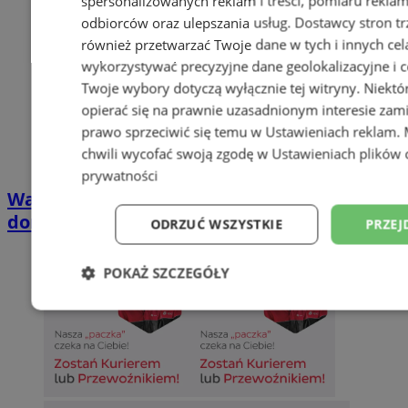
spersonalizowanych reklam i treści, pomiaru reklam i
odbiorców oraz ulepszania usług.
Dostawcy stron tr
również przetwarzać Twoje dane w tych i innych cel
wykorzystywać precyzyjne dane geolokalizacyjne i c
Twoje wybory dotyczą wyłącznie tej witryny. Niekt
opierać się na prawnie uzasadnionym interesie zami
prawo sprzeciwić się temu w
Ustawieniach reklam
.
chwili wycofać swoją zgodę w
Ustawieniach plików 
prywatności
Wakacyjny wypoczynek nad Bałtykiem w
domkach Szmaragdowe Morze
ODRZUĆ WSZYSTKIE
PRZEJ
POKAŻ SZCZEGÓŁY
Niezbędne
Wydajność
Targetowani
Niesklasyfikowane