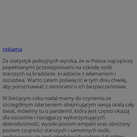
reklama
Ze statystyk policyjnych wynika, że w Polsce najczęściej
popełnianymi przestępstwami na szkodę osób
starszych są kradzieże, kradzieże z włamaniem i
oszustwa. Warto zatem poświęcić w tym dniu chwilę,
aby porozmawiać z seniorami o ich bezpieczeństwie.
W bieżącym roku nadal mamy do czynienia ze
szczególnym zdarzeniem obejmującym swoją skalą cały
świat, mówimy tu o pandemii, która jest często okazją
dla oszustów i naciągaczy wykorzystujących
dobroduszność, wysoki poziom empatii oraz obniżony
poziom czujności starszych i samotnych osób,
podszywając się pod członków ich rodziny lub różne