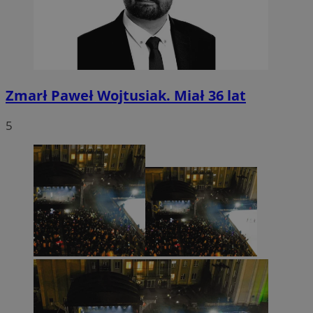
Zmarł Paweł Wojtusiak. Miał 36 lat
5