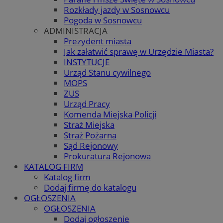
Rozkłady jazdy w Sosnowcu
Pogoda w Sosnowcu
ADMINISTRACJA
Prezydent miasta
Jak załatwić sprawę w Urzędzie Miasta?
INSTYTUCJE
Urząd Stanu cywilnego
MOPS
ZUS
Urząd Pracy
Komenda Miejska Policji
Straż Miejska
Straż Pożarna
Sąd Rejonowy
Prokuratura Rejonowa
KATALOG FIRM
Katalog firm
Dodaj firmę do katalogu
OGŁOSZENIA
OGŁOSZENIA
Dodaj ogłoszenie