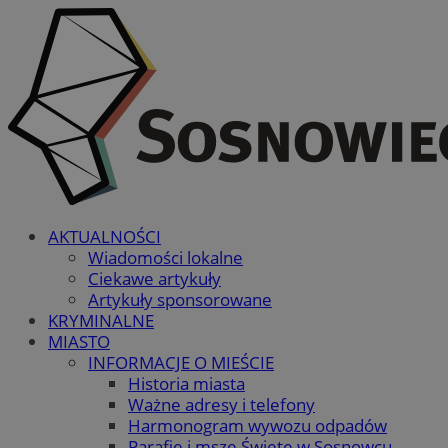
AKTUALNOŚCI
Wiadomości lokalne
Ciekawe artykuły
Artykuły sponsorowane
KRYMINALNE
MIASTO
INFORMACJE O MIEŚCIE
Historia miasta
Ważne adresy i telefony
Harmonogram wywozu odpadów
Parafie i msze Święte w Sosnowcu