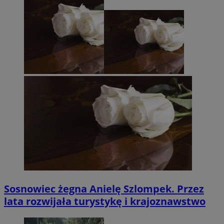
Sosnowiec żegna Anielę Szlompek. Przez
lata rozwijała turystykę i krajoznawstwo