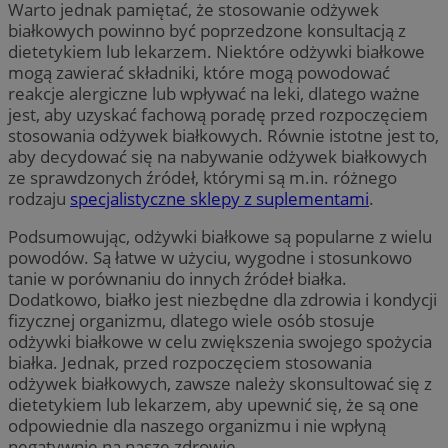
Warto jednak pamiętać, że stosowanie odżywek
białkowych powinno być poprzedzone konsultacją z
dietetykiem lub lekarzem. Niektóre odżywki białkowe
mogą zawierać składniki, które mogą powodować
reakcje alergiczne lub wpływać na leki, dlatego ważne
jest, aby uzyskać fachową poradę przed rozpoczęciem
stosowania odżywek białkowych. Równie istotne jest to,
aby decydować się na nabywanie odżywek białkowych
ze sprawdzonych źródeł, którymi są m.in. różnego
rodzaju
specjalistyczne sklepy z suplementami
.
Podsumowując, odżywki białkowe są popularne z wielu
powodów. Są łatwe w użyciu, wygodne i stosunkowo
tanie w porównaniu do innych źródeł białka.
Dodatkowo, białko jest niezbędne dla zdrowia i kondycji
fizycznej organizmu, dlatego wiele osób stosuje
odżywki białkowe w celu zwiększenia swojego spożycia
białka. Jednak, przed rozpoczęciem stosowania
odżywek białkowych, zawsze należy skonsultować się z
dietetykiem lub lekarzem, aby upewnić się, że są one
odpowiednie dla naszego organizmu i nie wpłyną
negatywnie na nasze zdrowie.