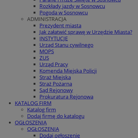
Rozkłady jazdy w Sosnowcu
Pogoda w Sosnowcu
ADMINISTRACJA
Prezydent miasta
Jak załatwić sprawę w Urzędzie Miasta?
INSTYTUCJE
Urząd Stanu cywilnego
MOPS
ZUS
Urząd Pracy
Komenda Miejska Policji
Straż Miejska
Straż Pożarna
Sąd Rejonowy
Prokuratura Rejonowa
KATALOG FIRM
Katalog firm
Dodaj firmę do katalogu
OGŁOSZENIA
OGŁOSZENIA
Dodaj ogłoszenie