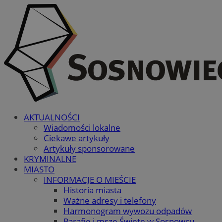
AKTUALNOŚCI
Wiadomości lokalne
Ciekawe artykuły
Artykuły sponsorowane
KRYMINALNE
MIASTO
INFORMACJE O MIEŚCIE
Historia miasta
Ważne adresy i telefony
Harmonogram wywozu odpadów
Parafie i msze Święte w Sosnowcu