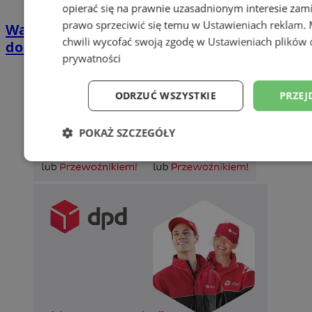
opierać się na prawnie uzasadnionym interesie zami
prawo sprzeciwić się temu w
Ustawieniach reklam
.
Wakacyjny wypoczynek nad Bałtykiem w
chwili wycofać swoją zgodę w
Ustawieniach plików 
domkach Szmaragdowe Morze
prywatności
ODRZUĆ WSZYSTKIE
PRZEJ
POKAŻ SZCZEGÓŁY
Niezbędne
Wydajność
Targetowani
Niesklasyfikowane