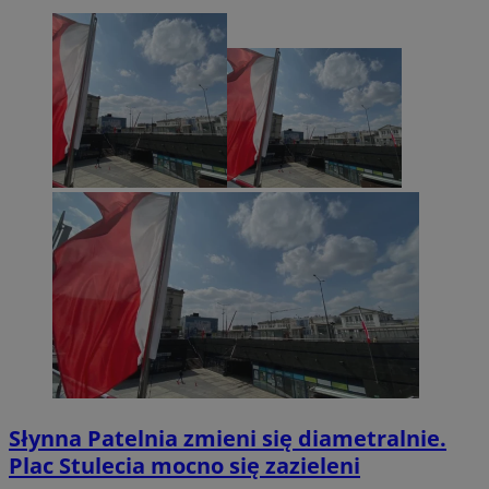
Słynna Patelnia zmieni się diametralnie.
Plac Stulecia mocno się zazieleni