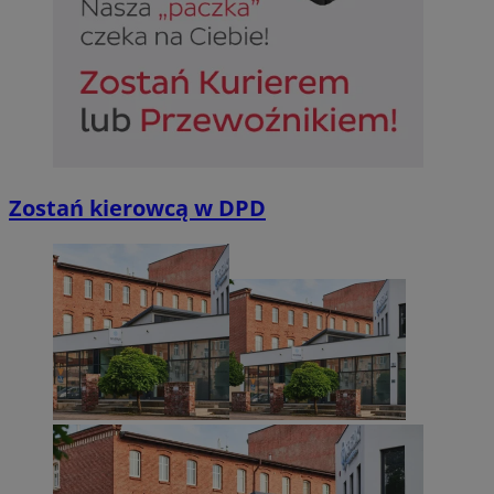
Niezbędne
Wydajność
Targetowanie
Funkcjonalno
Niezbędne pliki cookie umożliwiają korzystanie z podstawowych fun
takich jak logowanie użytkownika i zarządzanie kontem. Bez niezb
można prawidłowo korzystać ze strony internetowej.
Provider
/
Okres
Nazwa
Domena
przechowywan
SessID
sosnowiecki.pl
1 rok
Zostań kierowcą w DPD
QeSessID
sosnowiecki.pl
1 rok
MvSessID
sosnowiecki.pl
1 rok
euds
.rfihub.com
Sesja