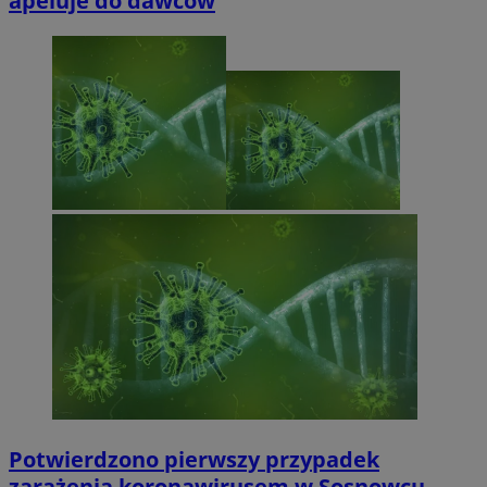
apeluje do dawców
Potwierdzono pierwszy przypadek
zarażenia koronawirusem w Sosnowcu