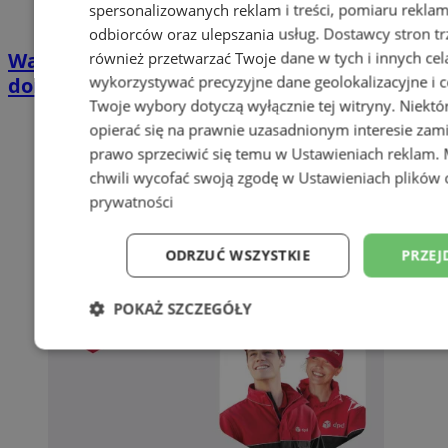
spersonalizowanych reklam i treści, pomiaru reklam i
odbiorców oraz ulepszania usług.
Dostawcy stron tr
Wakacyjny wypoczynek nad Bałtykiem w
również przetwarzać Twoje dane w tych i innych cel
wykorzystywać precyzyjne dane geolokalizacyjne i c
domkach Szmaragdowe Morze
Twoje wybory dotyczą wyłącznie tej witryny. Niekt
opierać się na prawnie uzasadnionym interesie zami
prawo sprzeciwić się temu w
Ustawieniach reklam
.
chwili wycofać swoją zgodę w
Ustawieniach plików 
prywatności
ODRZUĆ WSZYSTKIE
PRZEJ
POKAŻ SZCZEGÓŁY
Niezbędne
Wydajność
Targetowani
Niesklasyfikowane