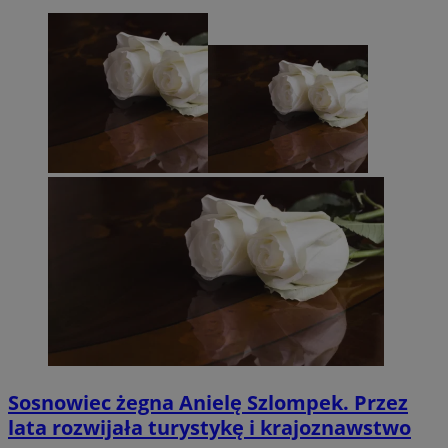
Sosnowiec żegna Anielę Szlompek. Przez
lata rozwijała turystykę i krajoznawstwo