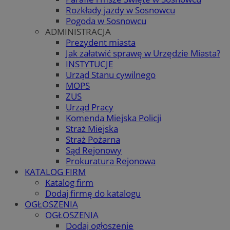
Rozkłady jazdy w Sosnowcu
Pogoda w Sosnowcu
ADMINISTRACJA
Prezydent miasta
Jak załatwić sprawę w Urzędzie Miasta?
INSTYTUCJE
Urząd Stanu cywilnego
MOPS
ZUS
Urząd Pracy
Komenda Miejska Policji
Straż Miejska
Straż Pożarna
Sąd Rejonowy
Prokuratura Rejonowa
KATALOG FIRM
Katalog firm
Dodaj firmę do katalogu
OGŁOSZENIA
OGŁOSZENIA
Dodaj ogłoszenie