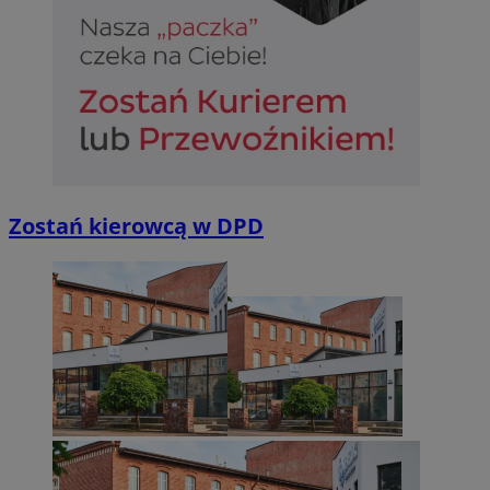
Niezbędne
Wydajność
Targetowanie
Funkcjonalno
Niezbędne pliki cookie umożliwiają korzystanie z podstawowych fun
takich jak logowanie użytkownika i zarządzanie kontem. Bez niezb
można prawidłowo korzystać ze strony internetowej.
Zostań kierowcą w DPD
Provider
/
Okres
Nazwa
Domena
przechowywan
SessID
sosnowiecki.pl
1 rok
QeSessID
sosnowiecki.pl
1 rok
MvSessID
sosnowiecki.pl
1 rok
euds
.rfihub.com
Sesja