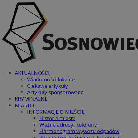
AKTUALNOŚCI
Wiadomości lokalne
Ciekawe artykuły
Artykuły sponsorowane
KRYMINALNE
MIASTO
INFORMACJE O MIEŚCIE
Historia miasta
Ważne adresy i telefony
Harmonogram wywozu odpadów
Parafie i msze Święte w Sosnowcu