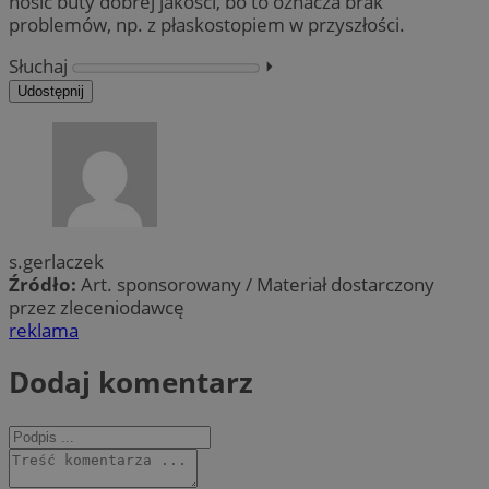
nosić buty dobrej jakości, bo to oznacza brak
problemów, np. z płaskostopiem w przyszłości.
Słuchaj
⏵︎
Udostępnij
s.gerlaczek
Źródło:
Art. sponsorowany / Materiał dostarczony
przez zleceniodawcę
reklama
Dodaj komentarz