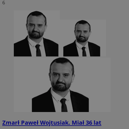
6
Zmarł Paweł Wojtusiak. Miał 36 lat