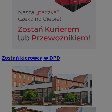
Niezbędne
Wydajność
Targetowanie
Funkcjonalno
Niezbędne pliki cookie umożliwiają korzystanie z podstawowych fun
takich jak logowanie użytkownika i zarządzanie kontem. Bez niezb
można prawidłowo korzystać ze strony internetowej.
Provider
/
Okres
Nazwa
Domena
przechowywan
SessID
sosnowiecki.pl
1 rok
Zostań kierowcą w DPD
QeSessID
sosnowiecki.pl
1 rok
MvSessID
sosnowiecki.pl
1 rok
euds
.rfihub.com
Sesja