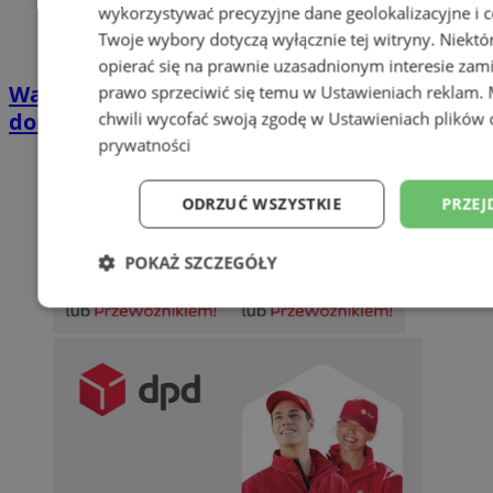
wykorzystywać precyzyjne dane geolokalizacyjne i c
Twoje wybory dotyczą wyłącznie tej witryny. Niekt
opierać się na prawnie uzasadnionym interesie zami
Wakacyjny wypoczynek nad Bałtykiem w
prawo sprzeciwić się temu w
Ustawieniach reklam
.
domkach Szmaragdowe Morze
chwili wycofać swoją zgodę w
Ustawieniach plików 
prywatności
ODRZUĆ WSZYSTKIE
PRZEJ
POKAŻ SZCZEGÓŁY
Niezbędne
Wydajność
Targetowani
Niesklasyfikowane