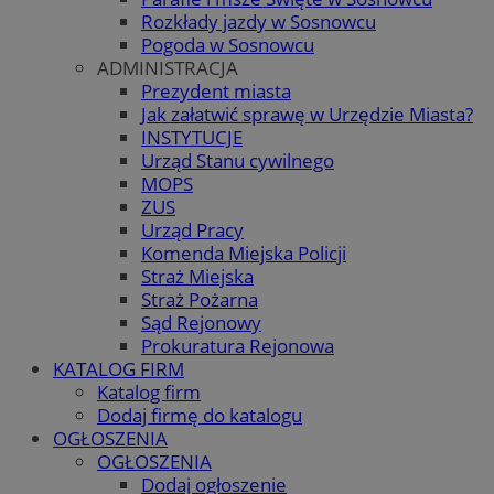
Rozkłady jazdy w Sosnowcu
Pogoda w Sosnowcu
ADMINISTRACJA
Prezydent miasta
Jak załatwić sprawę w Urzędzie Miasta?
INSTYTUCJE
Urząd Stanu cywilnego
MOPS
ZUS
Urząd Pracy
Komenda Miejska Policji
Straż Miejska
Straż Pożarna
Sąd Rejonowy
Prokuratura Rejonowa
KATALOG FIRM
Katalog firm
Dodaj firmę do katalogu
OGŁOSZENIA
OGŁOSZENIA
Dodaj ogłoszenie