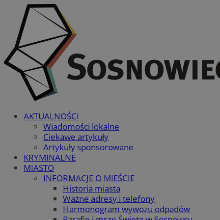
AKTUALNOŚCI
Wiadomości lokalne
Ciekawe artykuły
Artykuły sponsorowane
KRYMINALNE
MIASTO
INFORMACJE O MIEŚCIE
Historia miasta
Ważne adresy i telefony
Harmonogram wywozu odpadów
Parafie i msze Święte w Sosnowcu