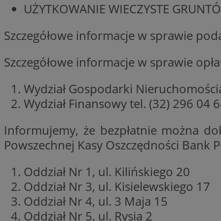
UŻYTKOWANIE WIECZYSTE GRUNTÓW
Szczegółowe informacje w sprawie podat
Nazwa
Provider
Szczegółowe informacje w sprawie opłat
Nazwa
Nazwa
__Secure-YNID
Domena
Nazwa
openstat_higd0hq
OAID
_cfuvid
.vimeo.c
Wydział Gospodarki Nieruchomościam
_fbp
ustat_86zhzqab74l
Wydział Finansowy tel. (32) 296 04 
openstat_gid
YSC
ustat_fdd84hfvmX
Informujemy, że bezpłatnie można do
_clck
ustat_0737X2Xdr554
VISITOR_INFO1_LIV
Powszechnej Kasy Oszczędności Bank Po
ADK_EX_11
_clsk
openstat_rufhx0sv
Oddział Nr 1, ul. Kilińskiego 20
openstat_ex0rxiq
rud
Oddział Nr 3, ul. Kisielewskiego 17
ustat_qcbmX95Xf0
Oddział Nr 4, ul. 3 Maja 15
_clsk
ANON_ID
Oddział Nr 5, ul. Rysia 2