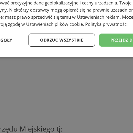
, na okres od 1 lutego do 30 marca 201
wać precyzyjne dane geolokalizacyjne i cechy urządzenia. Twoje
tryny. Niektórzy dostawcy mogą opierać się na prawnie uzasadnio
kiego 14, pokój 117-118 (I piętro).
ie; masz prawo sprzeciwić się temu w
Ustawieniach reklam
. Może
woją zgodę w
Ustawieniach plików cookie
.
Polityka prywatności
EGÓŁY
ODRZUĆ WSZYSTKIE
PRZEJDŹ 
Wydajność
Targetowanie
Funkcjonalność
Ni
ezbędne
Wydajność
Targetowanie
Funkcjonalność
Niesklasyfikow
ie umożliwiają korzystanie z podstawowych funkcji strony internetowej, takich jak log
Bez niezbędnych plików cookie nie można prawidłowo korzystać ze strony internetowe
Provider
/
Okres
zędu Miejskiego tj:
Opis
Domena
przechowywania