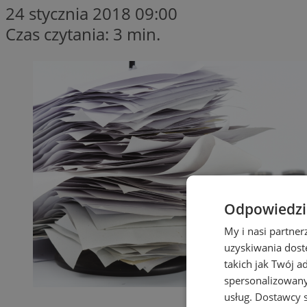
24 stycznia 2018 09:00
Czas czytania: 3 min.
Odpowiedzia
My i nasi partne
uzyskiwania dost
takich jak Twój a
spersonalizowanyc
usług.
Dostawcy s