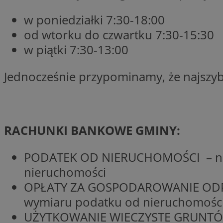
SessID
w poniedziałki 7:30-18:00
QeSessID
od wtorku do czwartku 7:30-15:30
MvSessID
w piątki 7:30-13:00
euds
Jednocześnie przypominamy, że najszy
VISITOR_PRIVACY_
RACHUNKI BANKOWE GMINY:
CookieScriptConse
PODATEK OD NIERUCHOMOŚCI – na r
nieruchomości
OPŁATY ZA GOSPODAROWANIE ODPA
__cf_bm
wymiaru podatku od nieruchomośc
UŻYTKOWANIE WIECZYSTE GRUNTÓW 
__cf_bm