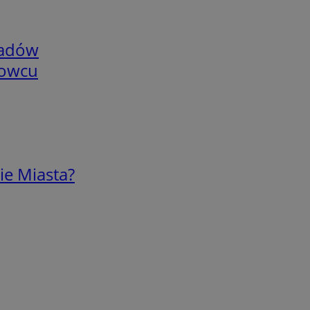
adów
nowcu
ie Miasta?