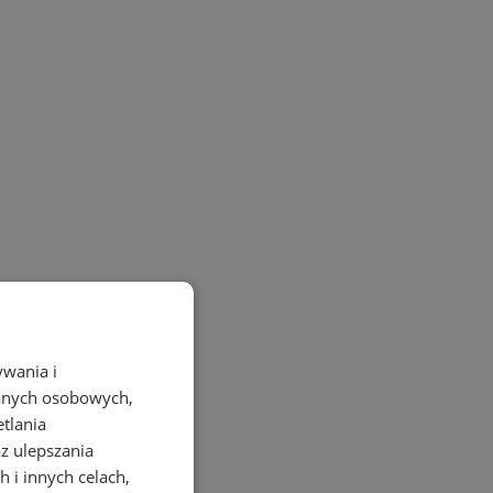
ywania i
danych osobowych,
etlania
az ulepszania
 i innych celach,