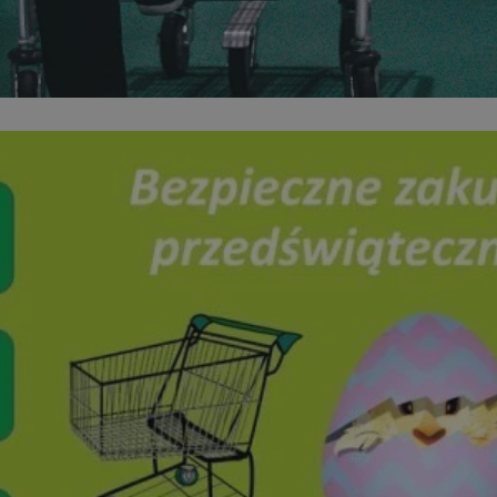
sosnowiecki.pl
1 rok
Ten plik cookie przechowuje identyfi
sosnowiecki.pl
1 rok
Ten plik cookie przechowuje identyfi
sosnowiecki.pl
1 rok
Ten plik cookie przechowuje identyfi
.rfihub.com
Sesja
Ten plik cookie jest używany do p
zgody użytkownika w odniesieniu d
Zazwyczaj rejestruje, czy użytkowni
usługi śledzenia lub reklamy.
METADATA
5 miesięcy 4
Ten plik cookie przechowuje inform
YouTube
tygodnie
użytkownika oraz jego preferencjac
.youtube.com
prywatności podczas korzystania z w
wybory dotyczące polityki prywatno
zgody, zapewniając ich przestrzega
wizytach. Dzięki temu użytkownik 
konfigurować swoich preferencji, c
zgodność z regulacjami ochrony da
nt
4 tygodnie 2 dni
Ten plik cookie jest używany przez 
CookieScript
Google Privacy Policy
Script.com do zapamiętywania prefe
sosnowiecki.pl
zgody użytkownika na pliki cookie. 
aby baner cookie Cookie-Script.com
29 minut 56
Ten plik cookie służy do rozróżniani
Cloudflare
sekund
to korzystne dla strony internetow
Inc.
umożliwia tworzenie ważnych rapo
.temu.com
korzystania z jej witryny internetow
29 minut 54
Ten plik cookie służy do rozróżniani
Cloudflare