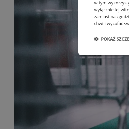
w tym wykorzysty
wyłącznie tej wi
zamiast na zgodz
chwili wycofać s
POKAŻ SZCZ
Niezbędne
Ni
Niezbędne pliki cook
zarządzanie kontem. 
Nazwa