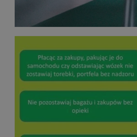
SessID
QeSessID
MvSessID
euds
VISITOR_PRIVACY_
CookieScriptConse
__cf_bm
__cf_bm