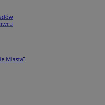
adów
nowcu
ie Miasta?