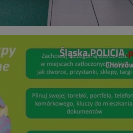
kator sesji.
kator sesji.
kator sesji.
rzechowywania
o usług śledzenia.
k zdecydował się na
acje o zgodzie
h dotyczących
itryny. Rejestruje
ści i ustawień
nie w kolejnych
nie musi ponownie
o zwiększa wygodę i
nych.
usługę Cookie-
rencji dotyczących
Jest to konieczne,
 działał poprawnie.
a ludzi i botów. Jest
ej, ponieważ
rtów na temat
ej.
a ludzi i botów. Jest