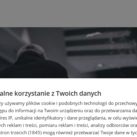
lne korzystanie z Twoich danych
rzy używamy plików cookie i podobnych technologii do przechow
ępu do informacji na Twoim urządzeniu oraz do przetwarzania 
dres IP, unikalne identyfikatory i dane przeglądania, w celu wyświ
h reklam i treści, pomiaru reklam i treści, analizy odbiorców or
tron trzecich (1845)
mogą również przetwarzać Twoje dane w tych