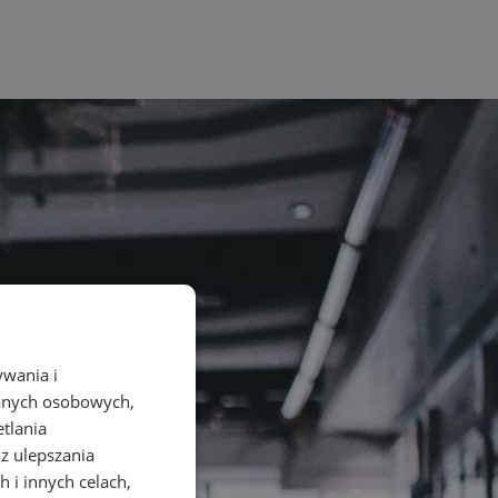
ywania i
danych osobowych,
etlania
az ulepszania
 i innych celach,