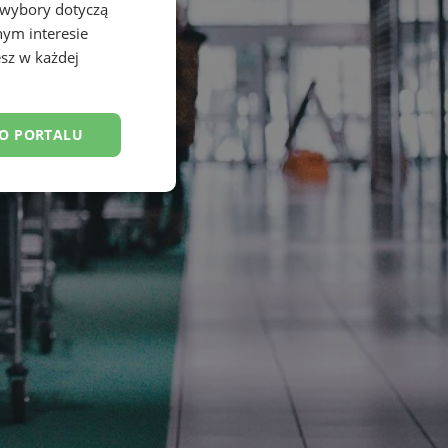
 wybory dotyczą
nym interesie
sz w każdej
DO PORTALU
esklasyfikowane
ane
owanie użytkownika i
j.