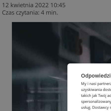
12 kwietnia 2022 10:45
Czas czytania: 4 min.
Odpowiedzia
My i nasi partne
uzyskiwania dost
takich jak Twój a
spersonalizowanyc
usług.
Dostawcy s