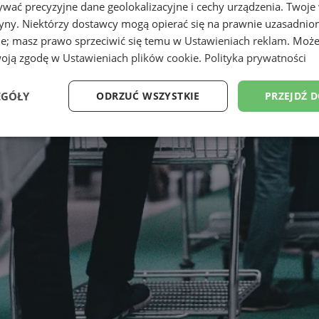
wać precyzyjne dane geolokalizacyjne i cechy urządzenia. Twoje
tryny. Niektórzy dostawcy mogą opierać się na prawnie uzasadnio
ie; masz prawo sprzeciwić się temu w
Ustawieniach reklam
. Może
woją zgodę w
Ustawieniach plików cookie
.
Polityka prywatności
EGÓŁY
ODRZUĆ WSZYSTKIE
PRZEJDŹ 
Wydajność
Targetowanie
Funkcjonalność
Ni
ezbędne
Wydajność
Targetowanie
Funkcjonalność
Niesklasyfikow
ie umożliwiają korzystanie z podstawowych funkcji strony internetowej, takich jak log
Bez niezbędnych plików cookie nie można prawidłowo korzystać ze strony internetowe
Provider
/
Okres
Opis
Domena
przechowywania