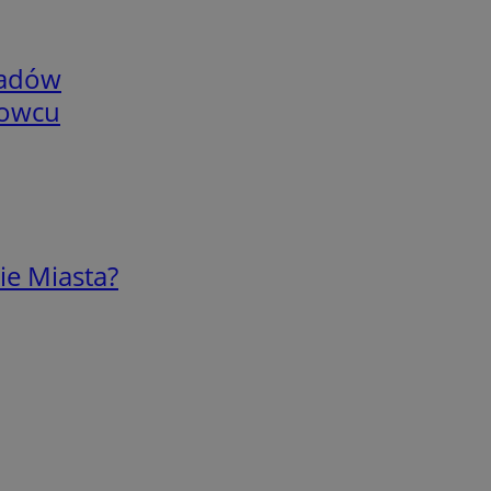
adów
nowcu
ie Miasta?