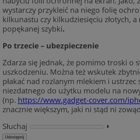
nabyciu folii ochronnej na ekran. Jako
wystarczy przykleić na niego folię ochr
kilkunastu czy kilkudziesięciu złotych
popękanej szybki
.
Nazwa
Provider
Nazwa
Nazwa
__Secure-YNID
Domena
Po trzecie – ubezpieczenie
Nazwa
openstat_higd0hq
OAID
_cfuvid
.vimeo.c
_fbp
ustat_86zhzqab74l
Zdarza się jednak, że pomimo troski o 
openstat_gid
uszkodzeniu. Można też wskutek zbytnie
YSC
ustat_fdd84hfvmX
płakać nad rozlanym mlekiem i ustrzec
_clck
ustat_0737X2Xdr554
VISITOR_INFO1_LIV
niezdatnego do użytku modelu na nowy
ADK_EX_11
(np.
https://www.gadget-cover.com/iph
_clsk
openstat_rufhx0sv
znacznie większym, jaki ni stąd ni zową
openstat_ex0rxiq
rud
ustat_qcbmX95Xf0
Słuchaj
⏵︎
_clsk
ANON_ID
Udostępnij