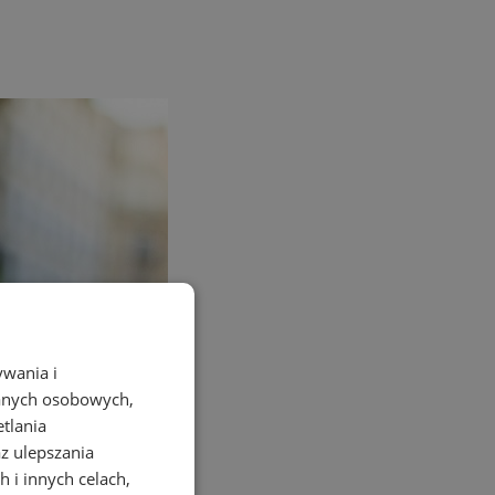
ywania i
danych osobowych,
etlania
az ulepszania
 i innych celach,