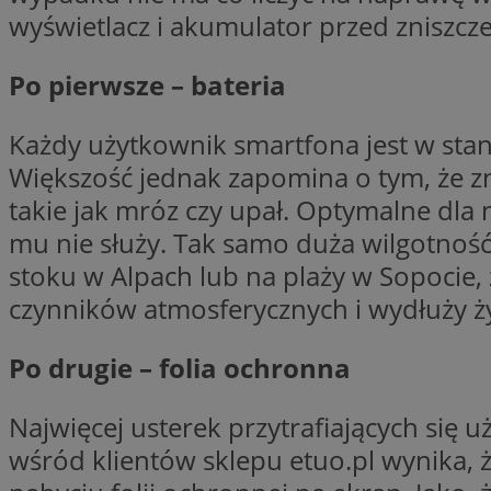
wyświetlacz i akumulator przed zniszcz
SessID
QeSessID
Po pierwsze – bateria
MvSessID
euds
Każdy użytkownik smartfona jest w stani
Większość jednak zapomina o tym, że zn
VISITOR_PRIVACY_
takie jak mróz czy upał. Optymalne dla
mu nie służy. Tak samo duża wilgotność 
stoku w Alpach lub na plaży w Sopocie, 
czynników atmosferycznych i wydłuży ży
CookieScriptConse
Po drugie – folia ochronna
__cf_bm
Najwięcej usterek przytrafiających si
wśród klientów sklepu etuo.pl wynika, 
__cf_bm