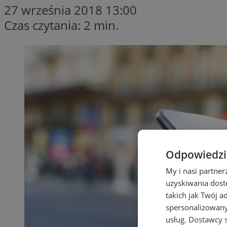
27 września 2018 13:00
Czas czytania: 2 min.
Odpowiedzia
My i nasi partne
uzyskiwania dost
takich jak Twój a
spersonalizowanyc
usług.
Dostawcy s