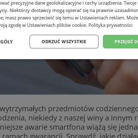
wać precyzyjne dane geolokalizacyjne i cechy urządzenia. Twoje
tryny. Niektórzy dostawcy mogą opierać się na prawnie uzasadnio
ie; masz prawo sprzeciwić się temu w
Ustawieniach reklam
. Może
woją zgodę w
Ustawieniach plików cookie
.
Polityka prywatności
EGÓŁY
ODRZUĆ WSZYSTKIE
PRZEJDŹ 
Wydajność
Targetowanie
Funkcjonalność
Ni
ezbędne
Wydajność
Targetowanie
Funkcjonalność
Niesklasyfikow
o wytrzymałych przedmiotów codziennego
kodzenia, niekiedy z naszej winy a inny
ie umożliwiają korzystanie z podstawowych funkcji strony internetowej, takich jak log
Bez niezbędnych plików cookie nie można prawidłowo korzystać ze strony internetowe
iejsze awarie smartfona wiążą się jedn
Provider
/
Okres
Opis
ramach gwarancji. Sprawdź, jakie działa
Domena
przechowywania