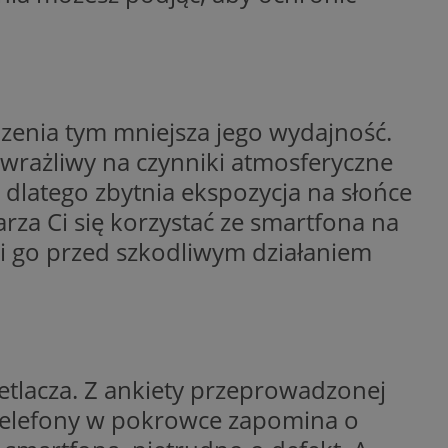
kator sesji.
kator sesji.
kator sesji.
rzechowywania
o usług śledzenia.
dzenia tym mniejsza jego wydajność.
k zdecydował się na
 wrażliwy na czynniki atmosferyczne
acje o zgodzie
 dlatego zbytnia ekspozycja na słońce
h dotyczących
itryny. Rejestruje
rza Ci się korzystać ze smartfona na
ści i ustawień
nie w kolejnych
oni go przed szkodliwym działaniem
nie musi ponownie
o zwiększa wygodę i
nych.
usługę Cookie-
rencji dotyczących
Jest to konieczne,
 działał poprawnie.
a ludzi i botów. Jest
etlacza. Z ankiety przeprowadzonej
ej, ponieważ
rtów na temat
e telefony w pokrowce zapomina o
ej.
a ludzi i botów. Jest