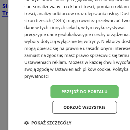
Słowiańska biesiada opanuje Sosnowiec.
spersonalizowanych reklam i treści, pomiaru reklam 
Trzy dni darmowych atrakcji
treści, analizy odbiorców oraz ulepszania usług.
Dos
stron trzecich (1845)
mogą również przetwarzać Two
dane w tych i innych celach, w tym wykorzystywać
precyzyjne dane geolokalizacyjne i cechy urządzenia
wybory dotyczą wyłącznie tej witryny. Niektórzy do
mogą opierać się na prawnie uzasadnionym interesi
zamiast na zgodzie; masz prawo sprzeciwić się temu
Ustawieniach reklam
. Możesz w każdej chwili wycof
swoją zgodę w
Ustawieniach plików cookie
.
Polityka
prywatności
PRZEJDŹ DO PORTALU
ODRZUĆ WSZYSTKIE
POKAŻ SZCZEGÓŁY