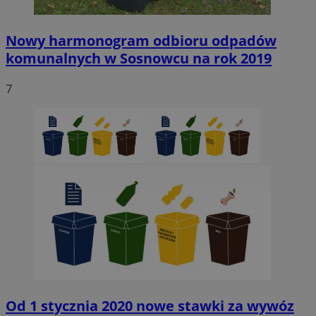
QeSessID
sosnowiecki.pl
1 rok
Nowy harmonogram odbioru odpadów
komunalnych w Sosnowcu na rok 2019
MvSessID
sosnowiecki.pl
1 rok
7
euds
.rfihub.com
Sesja
Google Privacy Policy
VISITOR_PRIVACY_METADATA
5 miesięcy 4
YouTube
tygodnie
.youtube.com
Od 1 stycznia 2020 nowe stawki za wywóz