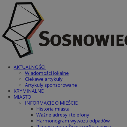
AKTUALNOŚCI
Wiadomości lokalne
Ciekawe artykuły
Artykuły sponsorowane
KRYMINALNE
MIASTO
INFORMACJE O MIEŚCIE
Historia miasta
Ważne adresy i telefony
Harmonogram wywozu odpadów
Parafie i msze Święte w Sosnowcu