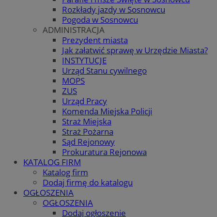
Rozkłady jazdy w Sosnowcu
Pogoda w Sosnowcu
ADMINISTRACJA
Prezydent miasta
Jak załatwić sprawę w Urzędzie Miasta?
INSTYTUCJE
Urząd Stanu cywilnego
MOPS
ZUS
Urząd Pracy
Komenda Miejska Policji
Straż Miejska
Straż Pożarna
Sąd Rejonowy
Prokuratura Rejonowa
KATALOG FIRM
Katalog firm
Dodaj firmę do katalogu
OGŁOSZENIA
OGŁOSZENIA
Dodaj ogłoszenie