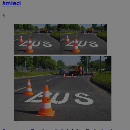
śmieci
6
CookieScriptConsent
4 tygodnie 2 dn
CookieScript
sosnowiecki.pl