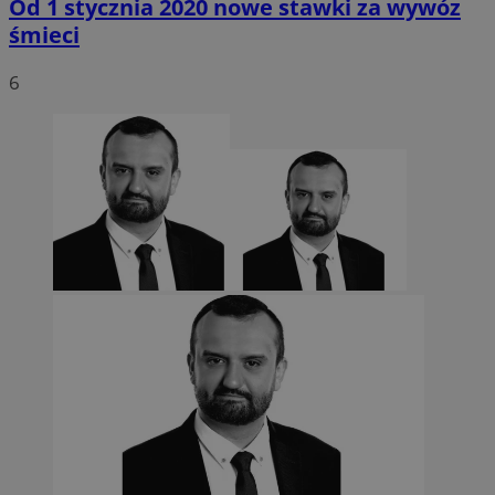
Od 1 stycznia 2020 nowe stawki za wywóz
VISITOR_PRIVACY_METADATA
5 miesięcy 4
YouTube
śmieci
tygodnie
.youtube.com
6