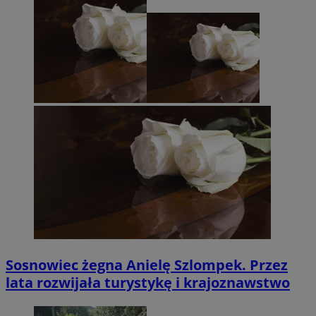
Sosnowiec żegna Anielę Szlompek. Przez
lata rozwijała turystykę i krajoznawstwo