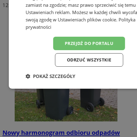
12
zamiast na zgodzie; masz prawo sprzeciwić się temu
Ustawieniach reklam
. Możesz w każdej chwili wycof
swoją zgodę w
Ustawieniach plików cookie
.
Polityka
prywatności
PRZEJDŹ DO PORTALU
ODRZUĆ WSZYSTKIE
POKAŻ SZCZEGÓŁY
Niezbędne
Wydajność
Targetow
Funkcjonalność
Niesklasyfikowa
Nowy harmonogram odbioru odpadów