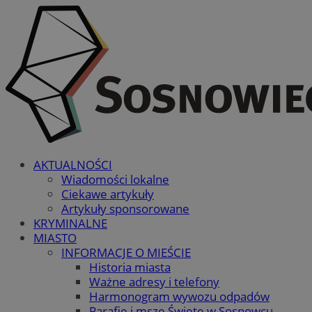
AKTUALNOŚCI
Wiadomości lokalne
Ciekawe artykuły
Artykuły sponsorowane
KRYMINALNE
MIASTO
INFORMACJE O MIEŚCIE
Historia miasta
Ważne adresy i telefony
Harmonogram wywozu odpadów
Parafie i msze Święte w Sosnowcu