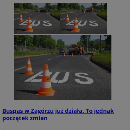
euds
.rfihub.com
Sesja
Google Privacy Policy
VISITOR_PRIVACY_METADATA
5 miesięcy 4
YouTube
tygodnie
.youtube.com
Buspas w Zagórzu już działa. To jednak
początek zmian