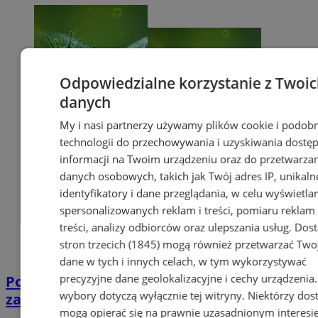
Odpowiedzialne korzystanie z Twoi
danych
My i nasi partnerzy używamy plików cookie i podob
technologii do przechowywania i uzyskiwania dostę
informacji na Twoim urządzeniu oraz do przetwarza
danych osobowych, takich jak Twój adres IP, unikaln
identyfikatory i dane przeglądania, w celu wyświetla
spersonalizowanych reklam i treści, pomiaru reklam 
treści, analizy odbiorców oraz ulepszania usług.
Dos
stron trzecich (1845)
mogą również przetwarzać Two
dane w tych i innych celach, w tym wykorzystywać
precyzyjne dane geolokalizacyjne i cechy urządzenia
Potwierdzono pierwszy przypadek
wybory dotyczą wyłącznie tej witryny. Niektórzy do
zarażenia koronawirusem w Sosnowcu
mogą opierać się na prawnie uzasadnionym interesi