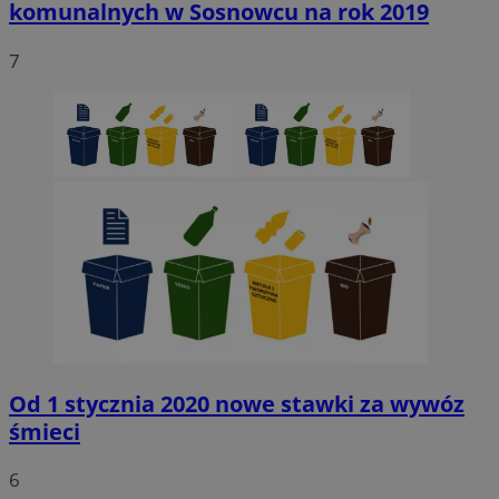
komunalnych w Sosnowcu na rok 2019
7
Niezbędne
Wydajność
Targetowanie
Funkcjonaln
Niesklasyfikowane
Niezbędne pliki cookie umożliwiają korzystanie z podstawowych fun
strony internetowej, takich jak logowanie użytkownika i zarządzanie
kontem. Bez niezbędnych plików cookie nie można prawidłowo korz
ze strony internetowej.
Provider
/
Okres
Nazwa
Domena
przechowywani
SessID
sosnowiecki.pl
1 rok
QeSessID
sosnowiecki.pl
1 rok
Od 1 stycznia 2020 nowe stawki za wywóz
śmieci
MvSessID
sosnowiecki.pl
1 rok
6