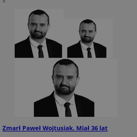
5
CookieScriptConsent
4 tygodnie 2 dn
CookieScript
sosnowiecki.pl
Zmarł Paweł Wojtusiak. Miał 36 lat