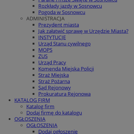
Rozkłady jazdy w Sosnowcu
Pogoda w Sosnowcu
ADMINISTRACJA
Prezydent miasta
Jak załatwić sprawę w Urzędzie Miasta?
INSTYTUCJE
Urząd Stanu cywilnego
MOPS
ZUS
Urząd Pracy
Komenda Miejska Policji
Straż Miejska
Straż Pożarna
Sąd Rejonowy
Prokuratura Rejonowa
KATALOG FIRM
Katalog firm
Dodaj firmę do katalogu
OGŁOSZENIA
OGŁOSZENIA
Dodaj ogłoszenie