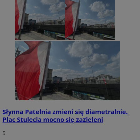
euds
.rfihub.com
Sesja
Google Privacy Policy
VISITOR_PRIVACY_METADATA
5 miesięcy 4
YouTube
tygodnie
.youtube.com
Słynna Patelnia zmieni się diametralnie.
Plac Stulecia mocno się zazieleni
5