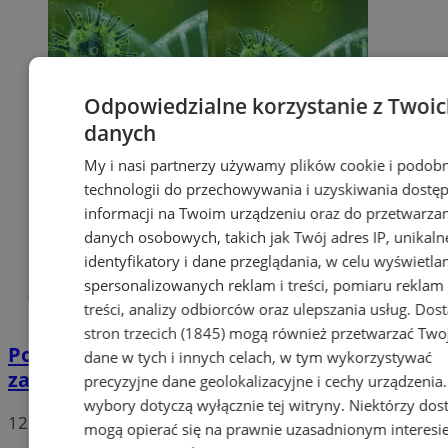
Odpowiedzialne korzystanie z Twoi
danych
My i nasi partnerzy używamy plików cookie i podob
technologii do przechowywania i uzyskiwania dostę
informacji na Twoim urządzeniu oraz do przetwarza
danych osobowych, takich jak Twój adres IP, unikaln
identyfikatory i dane przeglądania, w celu wyświetla
spersonalizowanych reklam i treści, pomiaru reklam 
treści, analizy odbiorców oraz ulepszania usług.
Dos
stron trzecich (1845)
mogą również przetwarzać Two
Potwierdzono pierwszy przypadek
dane w tych i innych celach, w tym wykorzystywać
zarażenia koronawirusem w Sosnowcu
precyzyjne dane geolokalizacyjne i cechy urządzenia
wybory dotyczą wyłącznie tej witryny. Niektórzy do
12
mogą opierać się na prawnie uzasadnionym interesi