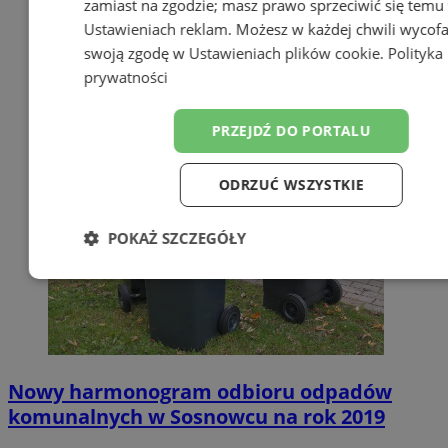
zamiast na zgodzie; masz prawo sprzeciwić się temu
Ustawieniach reklam
. Możesz w każdej chwili wycof
swoją zgodę w
Ustawieniach plików cookie
.
Polityka
prywatności
PRZEJDŹ DO PORTALU
ODRZUĆ WSZYSTKIE
POKAŻ SZCZEGÓŁY
Niezbędne
Wydajność
Targetow
Funkcjonalność
Niesklasyfikowa
Nowy harmonogram odbioru odpadów
komunalnych w Sosnowcu na rok 2019