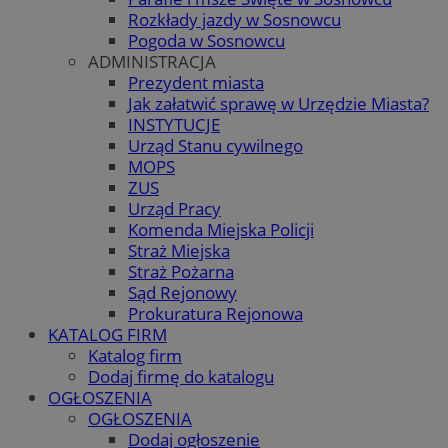
Rozkłady jazdy w Sosnowcu
Pogoda w Sosnowcu
ADMINISTRACJA
Prezydent miasta
Jak załatwić sprawę w Urzędzie Miasta?
INSTYTUCJE
Urząd Stanu cywilnego
MOPS
ZUS
Urząd Pracy
Komenda Miejska Policji
Straż Miejska
Straż Pożarna
Sąd Rejonowy
Prokuratura Rejonowa
KATALOG FIRM
Katalog firm
Dodaj firmę do katalogu
OGŁOSZENIA
OGŁOSZENIA
Dodaj ogłoszenie