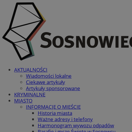
AKTUALNOŚCI
Wiadomości lokalne
Ciekawe artykuły
Artykuły sponsorowane
KRYMINALNE
MIASTO
INFORMACJE O MIEŚCIE
Historia miasta
Ważne adresy i telefony
Harmonogram wywozu odpadów
Parafie i msze Święte w Sosnowcu