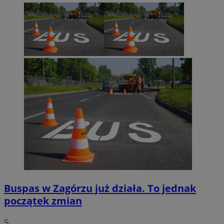
CookieScriptConsent
4 tygodnie 2 dn
CookieScript
sosnowiecki.pl
Buspas w Zagórzu już działa. To jednak
początek zmian
5