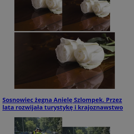
Sosnowiec żegna Anielę Szlompek. Przez
lata rozwijała turystykę i krajoznawstwo