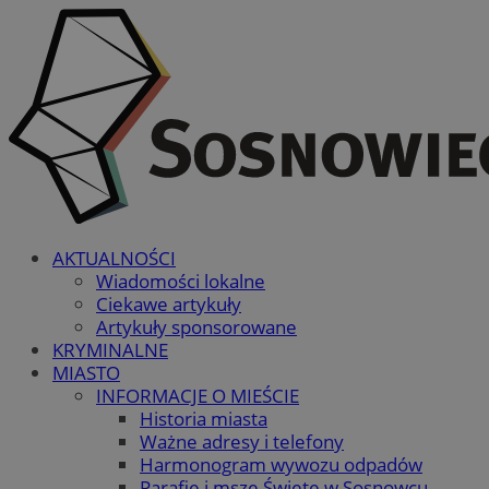
AKTUALNOŚCI
Wiadomości lokalne
Ciekawe artykuły
Artykuły sponsorowane
KRYMINALNE
MIASTO
INFORMACJE O MIEŚCIE
Historia miasta
Ważne adresy i telefony
Harmonogram wywozu odpadów
Parafie i msze Święte w Sosnowcu