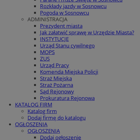
Rozkłady jazdy w Sosnowcu
Pogoda w Sosnowcu
ADMINISTRACJA
Prezydent miasta
Jak załatwić sprawę w Urzędzie Miasta?
INSTYTUCJE
Urząd Stanu cywilnego
MOPS
ZUS
Urząd Pracy
Komenda Miejska Policji
Straż Miejska
Straż Pożarna
Sąd Rejonowy
Prokuratura Rejonowa
KATALOG FIRM
Katalog firm
Dodaj firmę do katalogu
OGŁOSZENIA
OGŁOSZENIA
Dodaj ogłoszenie