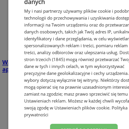
danych
My i nasi partnerzy używamy plików cookie i podob
technologii do przechowywania i uzyskiwania dostę
informacji na Twoim urządzeniu oraz do przetwarza
danych osobowych, takich jak Twój adres IP, unikaln
identyfikatory i dane przeglądania, w celu wyświetla
spersonalizowanych reklam i treści, pomiaru reklam 
treści, analizy odbiorców oraz ulepszania usług.
Dos
stron trzecich (1845)
mogą również przetwarzać Two
Wakacyjne zapasy krwi topnieją. RCKiK
dane w tych i innych celach, w tym wykorzystywać
apeluje do dawców
precyzyjne dane geolokalizacyjne i cechy urządzenia
wybory dotyczą wyłącznie tej witryny. Niektórzy do
mogą opierać się na prawnie uzasadnionym interesi
zamiast na zgodzie; masz prawo sprzeciwić się temu
Ustawieniach reklam
. Możesz w każdej chwili wycof
swoją zgodę w
Ustawieniach plików cookie
.
Polityka
prywatności