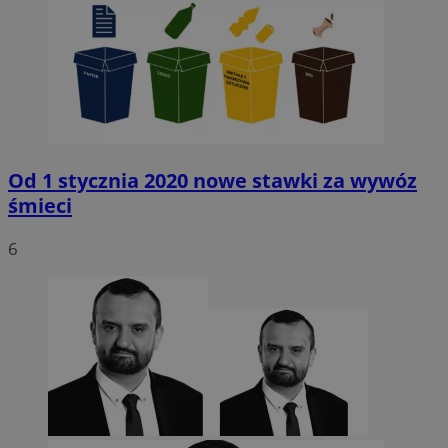
Google Privacy Policy
VISITOR_PRIVACY_METADATA
5 miesięcy 4
YouTube
tygodnie
.youtube.com
Od 1 stycznia 2020 nowe stawki za wywóz
śmieci
6