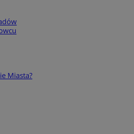
adów
nowcu
ie Miasta?