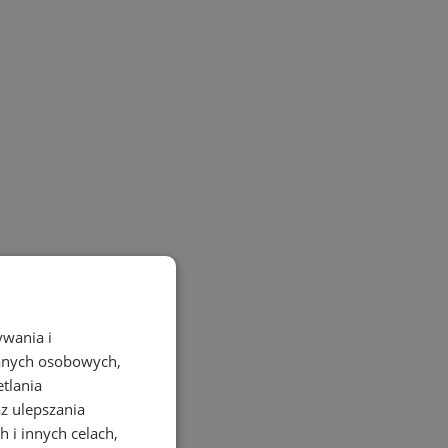
ywania i
danych osobowych,
etlania
az ulepszania
 i innych celach,