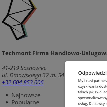
Techmont Firma Handlowo-Usługow
41-219
Sosnowiec
Odpowiedzia
ul. Dmowskiego 32 m. 54
+32 604 853 006
My i nasi partne
uzyskiwania dost
takich jak Twój a
Najnowsze
spersonalizowanyc
Popularne
usług.
Dostawcy s