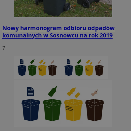
SessID
sosnowiecki.pl
1 rok
QeSessID
sosnowiecki.pl
1 rok
Nowy harmonogram odbioru odpadów
komunalnych w Sosnowcu na rok 2019
MvSessID
sosnowiecki.pl
1 rok
7
euds
.rfihub.com
Sesja
Google Privacy Policy
VISITOR_PRIVACY_METADATA
5 miesięcy 4
YouTube
tygodnie
.youtube.com