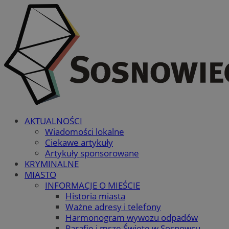
AKTUALNOŚCI
Wiadomości lokalne
Ciekawe artykuły
Artykuły sponsorowane
KRYMINALNE
MIASTO
INFORMACJE O MIEŚCIE
Historia miasta
Ważne adresy i telefony
Harmonogram wywozu odpadów
Parafie i msze Święte w Sosnowcu