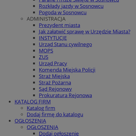
Rozkłady jazdy w Sosnowcu
Pogoda w Sosnowcu
ADMINISTRACJA
Prezydent miasta
Jak załatwić sprawę w Urzędzie Miasta?
INSTYTUCJE
Urząd Stanu cywilnego
MOPS
ZUS
Urząd Pracy
Komenda Miejska Policji
Straż Miejska
Straż Pożarna
Sąd Rejonowy
Prokuratura Rejonowa
KATALOG FIRM
Katalog firm
Dodaj firmę do katalogu
OGŁOSZENIA
OGŁOSZENIA
Dodaj ogłoszenie