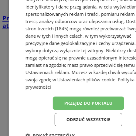
identyfikatory i dane przeglądania, w celu wyświetla
spersonalizowanych reklam i treści, pomiaru reklam 
Przed koncertem poznaj Metropolię. Nowa
treści, analizy odbiorców oraz ulepszania usług.
Dos
atrakcja dla uczestników OFF Festivalu
stron trzecich (1845)
mogą również przetwarzać Two
dane w tych i innych celach, w tym wykorzystywać
precyzyjne dane geolokalizacyjne i cechy urządzenia
wybory dotyczą wyłącznie tej witryny. Niektórzy do
mogą opierać się na prawnie uzasadnionym interesi
zamiast na zgodzie; masz prawo sprzeciwić się temu
Ustawieniach reklam
. Możesz w każdej chwili wycof
swoją zgodę w
Ustawieniach plików cookie
.
Polityka
prywatności
PRZEJDŹ DO PORTALU
ODRZUĆ WSZYSTKIE
POKAŻ SZCZEGÓŁY