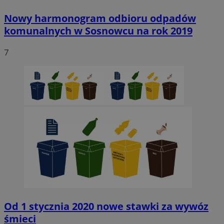
Nowy harmonogram odbioru odpadów
QeSessID
sosnowiecki.pl
1 rok
komunalnych w Sosnowcu na rok 2019
7
MvSessID
sosnowiecki.pl
1 rok
euds
.rfihub.com
Sesja
Google Privacy Policy
VISITOR_PRIVACY_METADATA
5 miesięcy 4
YouTube
tygodnie
.youtube.com
Od 1 stycznia 2020 nowe stawki za wywóz
śmieci