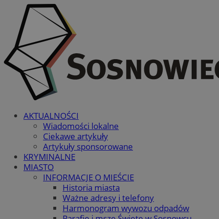
AKTUALNOŚCI
Wiadomości lokalne
Ciekawe artykuły
Artykuły sponsorowane
KRYMINALNE
MIASTO
INFORMACJE O MIEŚCIE
Historia miasta
Ważne adresy i telefony
Harmonogram wywozu odpadów
Parafie i msze Święte w Sosnowcu