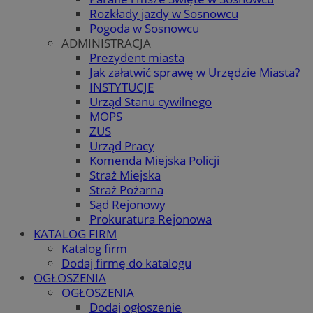
Rozkłady jazdy w Sosnowcu
Pogoda w Sosnowcu
ADMINISTRACJA
Prezydent miasta
Jak załatwić sprawę w Urzędzie Miasta?
INSTYTUCJE
Urząd Stanu cywilnego
MOPS
ZUS
Urząd Pracy
Komenda Miejska Policji
Straż Miejska
Straż Pożarna
Sąd Rejonowy
Prokuratura Rejonowa
KATALOG FIRM
Katalog firm
Dodaj firmę do katalogu
OGŁOSZENIA
OGŁOSZENIA
Dodaj ogłoszenie