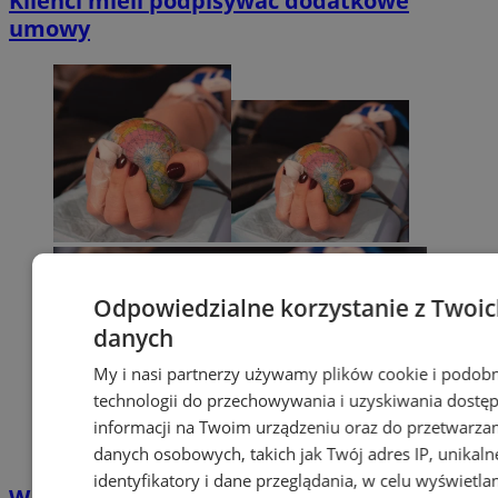
Klienci mieli podpisywać dodatkowe
umowy
Odpowiedzialne korzystanie z Twoi
danych
My i nasi partnerzy używamy plików cookie i podob
technologii do przechowywania i uzyskiwania dostę
informacji na Twoim urządzeniu oraz do przetwarza
danych osobowych, takich jak Twój adres IP, unikaln
identyfikatory i dane przeglądania, w celu wyświetla
Wakacyjne zapasy krwi topnieją. RCKiK