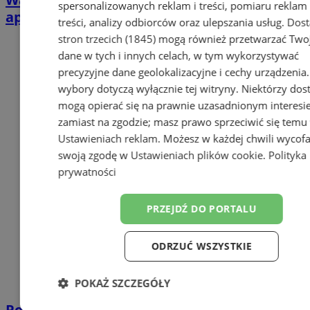
spersonalizowanych reklam i treści, pomiaru reklam 
apeluje do dawców
treści, analizy odbiorców oraz ulepszania usług.
Dos
stron trzecich (1845)
mogą również przetwarzać Two
dane w tych i innych celach, w tym wykorzystywać
precyzyjne dane geolokalizacyjne i cechy urządzenia
wybory dotyczą wyłącznie tej witryny. Niektórzy do
mogą opierać się na prawnie uzasadnionym interesi
zamiast na zgodzie; masz prawo sprzeciwić się temu
Ustawieniach reklam
. Możesz w każdej chwili wycof
swoją zgodę w
Ustawieniach plików cookie
.
Polityka
prywatności
PRZEJDŹ DO PORTALU
ODRZUĆ WSZYSTKIE
POKAŻ SZCZEGÓŁY
Potwierdzono pierwszy przypadek