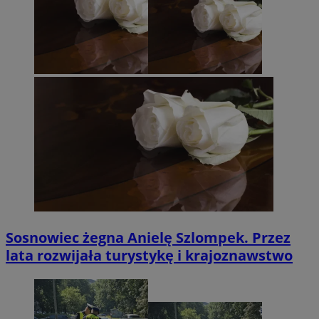
Sosnowiec żegna Anielę Szlompek. Przez
lata rozwijała turystykę i krajoznawstwo