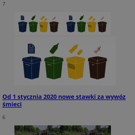
7
Niezbędne
Wydajność
Targetowanie
Funkcjonaln
Niesklasyfikowane
Niezbędne pliki cookie umożliwiają korzystanie z podstawowych fun
strony internetowej, takich jak logowanie użytkownika i zarządzanie
kontem. Bez niezbędnych plików cookie nie można prawidłowo korz
ze strony internetowej.
Provider
/
Okres
Nazwa
Domena
przechowywani
SessID
sosnowiecki.pl
1 rok
QeSessID
sosnowiecki.pl
1 rok
Od 1 stycznia 2020 nowe stawki za wywóz
śmieci
MvSessID
sosnowiecki.pl
1 rok
6
euds
.rfihub.com
Sesja