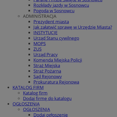
Rozkłady jazdy w Sosnowcu
Pogoda w Sosnowcu
ADMINISTRACJA
Prezydent miasta
Jak załatwić sprawę w Urzędzie Miasta?
INSTYTUCJE
Urząd Stanu cywilnego
MOPS
ZUS
Urząd Pracy
Komenda Miejska Policji
Straż Miejska
Straż Pożarna
Sąd Rejonowy
Prokuratura Rejonowa
KATALOG FIRM
Katalog firm
Dodaj firmę do katalogu
OGŁOSZENIA
OGŁOSZENIA
Dodaj ogłoszenie