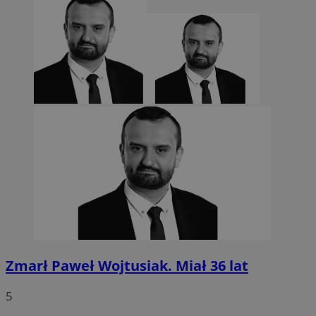
CookieScriptConsent
4 tygodnie 2 dn
CookieScript
sosnowiecki.pl
Zmarł Paweł Wojtusiak. Miał 36 lat
5