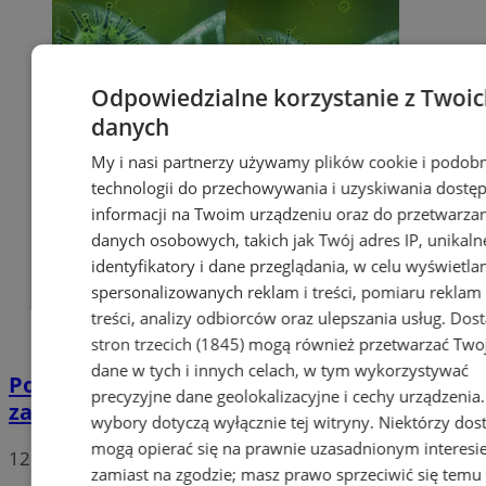
Odpowiedzialne korzystanie z Twoi
danych
My i nasi partnerzy używamy plików cookie i podob
technologii do przechowywania i uzyskiwania dostę
informacji na Twoim urządzeniu oraz do przetwarza
danych osobowych, takich jak Twój adres IP, unikaln
identyfikatory i dane przeglądania, w celu wyświetla
spersonalizowanych reklam i treści, pomiaru reklam 
treści, analizy odbiorców oraz ulepszania usług.
Dos
stron trzecich (1845)
mogą również przetwarzać Two
dane w tych i innych celach, w tym wykorzystywać
Potwierdzono pierwszy przypadek
precyzyjne dane geolokalizacyjne i cechy urządzenia
zarażenia koronawirusem w Sosnowcu
wybory dotyczą wyłącznie tej witryny. Niektórzy do
mogą opierać się na prawnie uzasadnionym interesi
12
zamiast na zgodzie; masz prawo sprzeciwić się temu