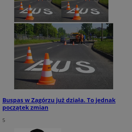
Google Privacy Policy
VISITOR_PRIVACY_METADATA
5 miesięcy 4
YouTube
tygodnie
.youtube.com
Buspas w Zagórzu już działa. To jednak
początek zmian
5