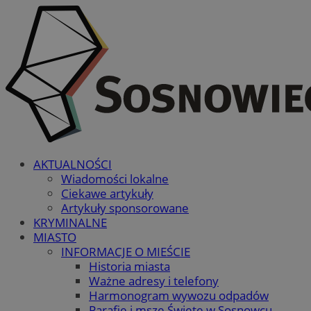
AKTUALNOŚCI
Wiadomości lokalne
Ciekawe artykuły
Artykuły sponsorowane
KRYMINALNE
MIASTO
INFORMACJE O MIEŚCIE
Historia miasta
Ważne adresy i telefony
Harmonogram wywozu odpadów
Parafie i msze Święte w Sosnowcu