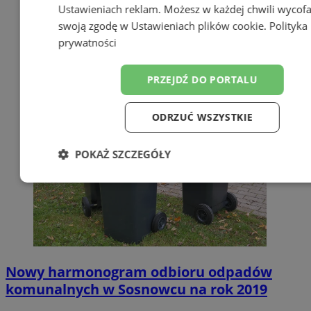
Ustawieniach reklam
. Możesz w każdej chwili wycof
swoją zgodę w
Ustawieniach plików cookie
.
Polityka
prywatności
PRZEJDŹ DO PORTALU
ODRZUĆ WSZYSTKIE
POKAŻ SZCZEGÓŁY
Niezbędne
Wydajność
Targetow
Funkcjonalność
Niesklasyfikowa
Nowy harmonogram odbioru odpadów
komunalnych w Sosnowcu na rok 2019