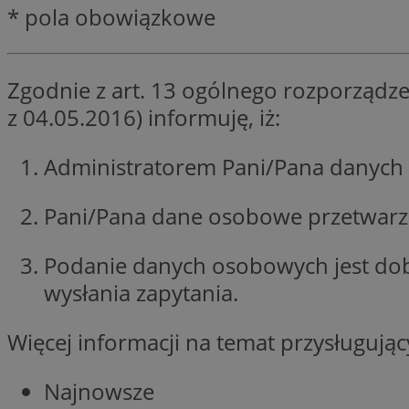
* pola obowiązkowe
SessID
QeSessID
MvSessID
Zgodnie z art. 13 ogólnego rozporządze
euds
z 04.05.2016) informuję, iż:
Administratorem Pani/Pana danych 
VISITOR_PRIVACY_
Pani/Pana dane osobowe przetwarzan
Podanie danych osobowych jest do
CookieScriptConse
wysłania zapytania.
Więcej informacji na temat przysługuj
__cf_bm
Najnowsze
__cf_bm