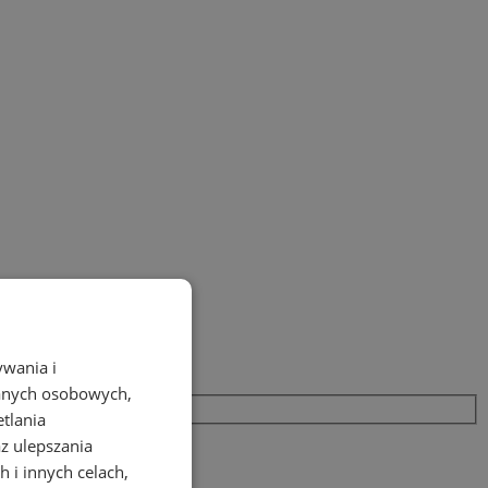
ywania i
danych osobowych,
etlania
az ulepszania
 i innych celach,