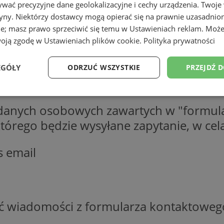
wać precyzyjne dane geolokalizacyjne i cechy urządzenia. Twoje
tryny. Niektórzy dostawcy mogą opierać się na prawnie uzasadnio
ie; masz prawo sprzeciwić się temu w
Ustawieniach reklam
. Może
woją zgodę w
Ustawieniach plików cookie
.
Polityka prywatności
EGÓŁY
ODRZUĆ WSZYSTKIE
PRZEJDŹ 
Wydajność
Targetowanie
Funkcjonalność
Ni
 danych osobowych zawartych w "formula
o którego będzie wysyłane zapytanie, w c
s email
ezbędne
Wydajność
Targetowanie
Funkcjonalność
Niesklasyfikow
ie umożliwiają korzystanie z podstawowych funkcji strony internetowej, takich jak log
Bez niezbędnych plików cookie nie można prawidłowo korzystać ze strony internetowe
ść wiadomości z formularza kontaktoweg
Provider
/
Okres
Opis
Domena
przechowywania