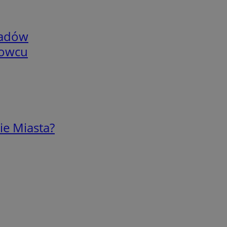
adów
nowcu
ie Miasta?