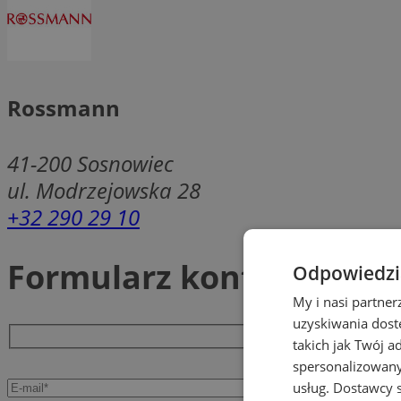
Rossmann
41-200
Sosnowiec
ul. Modrzejowska 28
+32 290 29 10
Formularz kontaktowy
Odpowiedzia
My i nasi partne
uzyskiwania dost
takich jak Twój a
spersonalizowanyc
usług.
Dostawcy s