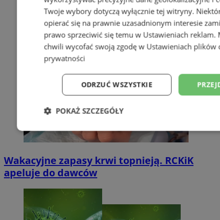
Twoje wybory dotyczą wyłącznie tej witryny. Niekt
opierać się na prawnie uzasadnionym interesie zami
prawo sprzeciwić się temu w
Ustawieniach reklam
.
chwili wycofać swoją zgodę w
Ustawieniach plików 
prywatności
ODRZUĆ WSZYSTKIE
PRZEJ
POKAŻ SZCZEGÓŁY
Niezbędne
Wydajność
Targetowani
Wakacyjne zapasy krwi topnieją. RCKiK
Niesklasyfikowane
apeluje do dawców