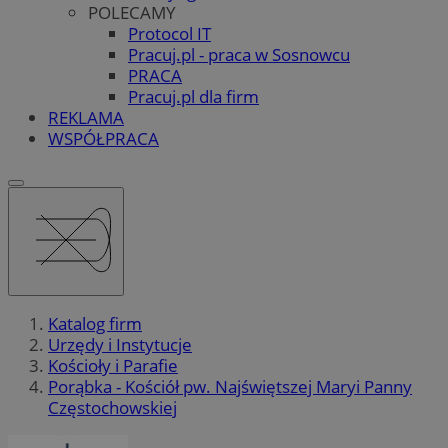
POLECAMY
Protocol IT
Pracuj.pl - praca w Sosnowcu
PRACA
Pracuj.pl dla firm
REKLAMA
WSPÓŁPRACA
Katalog firm
Urzędy i Instytucje
Kościoły i Parafie
Porąbka - Kościół pw. Najświętszej Maryi Panny
Częstochowskiej