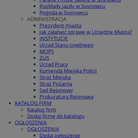
Rozkłady jazdy w Sosnowcu
Pogoda w Sosnowcu
ADMINISTRACJA
Prezydent miasta
Jak załatwić sprawę w Urzędzie Miasta?
INSTYTUCJE
Urząd Stanu cywilnego
MOPS
ZUS
Urząd Pracy
Komenda Miejska Policji
Straż Miejska
Straż Pożarna
Sąd Rejonowy
Prokuratura Rejonowa
KATALOG FIRM
Katalog firm
Dodaj firmę do katalogu
OGŁOSZENIA
OGŁOSZENIA
Dodaj ogłoszenie