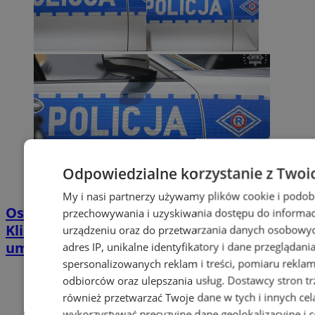
Odpowiedzialne korzystanie z Twoi
My i nasi partnerzy używamy plików cookie i podob
Oszustwa w salonie telefonii w Sosnowcu.
przechowywania i uzyskiwania dostępu do informac
Klienci mieli podpisywać dodatkowe
urządzeniu oraz do przetwarzania danych osobowych
umowy
adres IP, unikalne identyfikatory i dane przeglądani
spersonalizowanych reklam i treści, pomiaru reklam i
odbiorców oraz ulepszania usług.
Dostawcy stron tr
również przetwarzać Twoje dane w tych i innych cel
wykorzystywać precyzyjne dane geolokalizacyjne i c