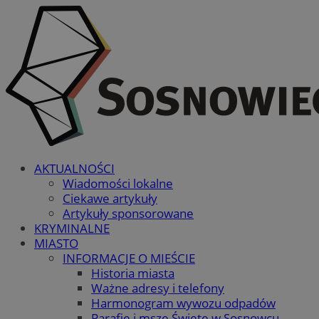
AKTUALNOŚCI
Wiadomości lokalne
Ciekawe artykuły
Artykuły sponsorowane
KRYMINALNE
MIASTO
INFORMACJE O MIEŚCIE
Historia miasta
Ważne adresy i telefony
Harmonogram wywozu odpadów
Parafie i msze Święte w Sosnowcu