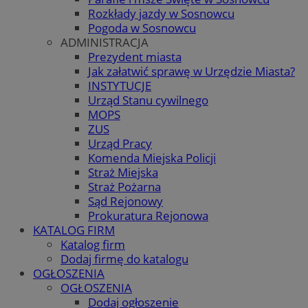
Rozkłady jazdy w Sosnowcu
Pogoda w Sosnowcu
ADMINISTRACJA
Prezydent miasta
Jak załatwić sprawę w Urzędzie Miasta?
INSTYTUCJE
Urząd Stanu cywilnego
MOPS
ZUS
Urząd Pracy
Komenda Miejska Policji
Straż Miejska
Straż Pożarna
Sąd Rejonowy
Prokuratura Rejonowa
KATALOG FIRM
Katalog firm
Dodaj firmę do katalogu
OGŁOSZENIA
OGŁOSZENIA
Dodaj ogłoszenie