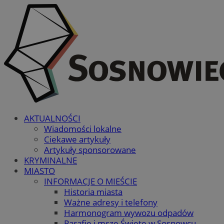
AKTUALNOŚCI
Wiadomości lokalne
Ciekawe artykuły
Artykuły sponsorowane
KRYMINALNE
MIASTO
INFORMACJE O MIEŚCIE
Historia miasta
Ważne adresy i telefony
Harmonogram wywozu odpadów
Parafie i msze Święte w Sosnowcu