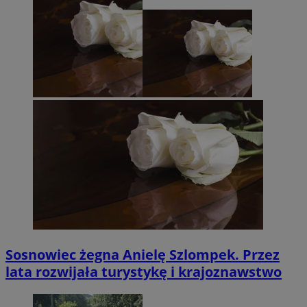
Sosnowiec żegna Anielę Szlompek. Przez
lata rozwijała turystykę i krajoznawstwo