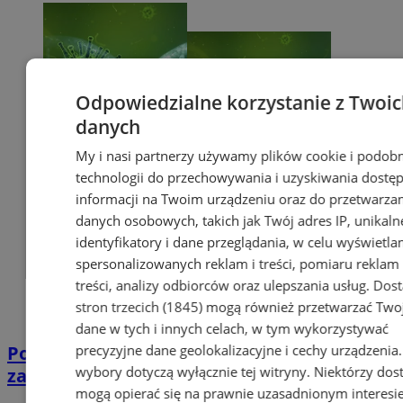
Odpowiedzialne korzystanie z Twoi
danych
My i nasi partnerzy używamy plików cookie i podob
technologii do przechowywania i uzyskiwania dostę
informacji na Twoim urządzeniu oraz do przetwarza
danych osobowych, takich jak Twój adres IP, unikaln
identyfikatory i dane przeglądania, w celu wyświetla
spersonalizowanych reklam i treści, pomiaru reklam 
treści, analizy odbiorców oraz ulepszania usług.
Dos
stron trzecich (1845)
mogą również przetwarzać Two
dane w tych i innych celach, w tym wykorzystywać
precyzyjne dane geolokalizacyjne i cechy urządzenia
Potwierdzono pierwszy przypadek
wybory dotyczą wyłącznie tej witryny. Niektórzy do
zarażenia koronawirusem w Sosnowcu
mogą opierać się na prawnie uzasadnionym interesi