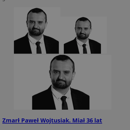
CookieScriptConsent
4 tygodnie 2 dn
CookieScript
sosnowiecki.pl
Zmarł Paweł Wojtusiak. Miał 36 lat