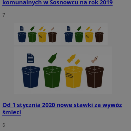
komunalnych w Sosnowcu na rok 2019
7
Niezbędne
Wydajność
Targetowanie
Funkcjonaln
Niesklasyfikowane
Niezbędne pliki cookie umożliwiają korzystanie z podstawowych fun
strony internetowej, takich jak logowanie użytkownika i zarządzanie
kontem. Bez niezbędnych plików cookie nie można prawidłowo korz
ze strony internetowej.
Provider
/
Okres
Nazwa
Domena
przechowywani
SessID
sosnowiecki.pl
1 rok
QeSessID
sosnowiecki.pl
1 rok
Od 1 stycznia 2020 nowe stawki za wywóz
śmieci
MvSessID
sosnowiecki.pl
1 rok
6