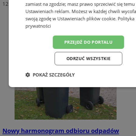
12
zamiast na zgodzie; masz prawo sprzeciwić się temu
Ustawieniach reklam
. Możesz w każdej chwili wycof
swoją zgodę w
Ustawieniach plików cookie
.
Polityka
prywatności
PRZEJDŹ DO PORTALU
ODRZUĆ WSZYSTKIE
POKAŻ SZCZEGÓŁY
Niezbędne
Wydajność
Targetow
Funkcjonalność
Niesklasyfikowa
Nowy harmonogram odbioru odpadów