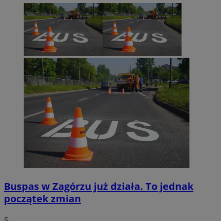
euds
.rfihub.com
Sesja
Google Privacy Policy
VISITOR_PRIVACY_METADATA
5 miesięcy 4
YouTube
tygodnie
.youtube.com
Buspas w Zagórzu już działa. To jednak
początek zmian
5