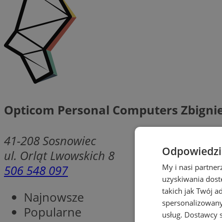
Opticom Personal Computers Zbigni
41-208
Sosnowiec
Odpowiedzia
ul. Orląt Lwowskich 8
506 548 097
My i nasi partne
uzyskiwania dost
takich jak Twój a
Najnowsze
spersonalizowanyc
Popularne
usług.
Dostawcy s