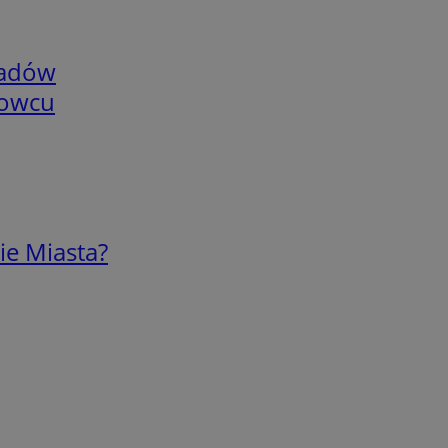
adów
nowcu
ie Miasta?