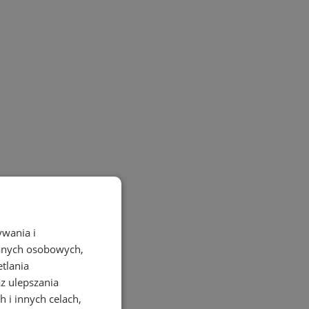
ywania i
danych osobowych,
etlania
az ulepszania
 i innych celach,