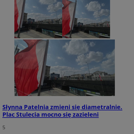
euds
.rfihub.com
Sesja
Google Privacy Policy
VISITOR_PRIVACY_METADATA
5 miesięcy 4
YouTube
tygodnie
.youtube.com
Słynna Patelnia zmieni się diametralnie.
Plac Stulecia mocno się zazieleni
5