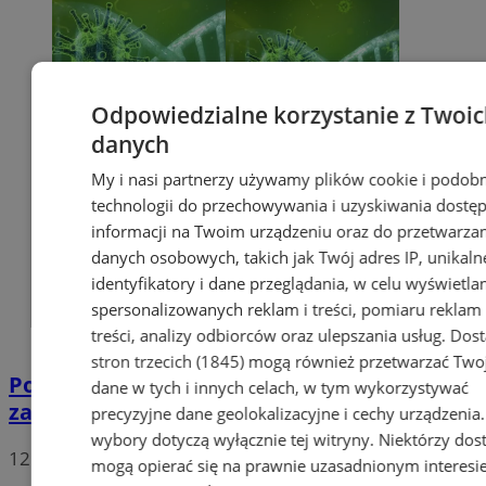
Odpowiedzialne korzystanie z Twoi
danych
My i nasi partnerzy używamy plików cookie i podob
technologii do przechowywania i uzyskiwania dostę
informacji na Twoim urządzeniu oraz do przetwarza
danych osobowych, takich jak Twój adres IP, unikaln
identyfikatory i dane przeglądania, w celu wyświetla
spersonalizowanych reklam i treści, pomiaru reklam 
treści, analizy odbiorców oraz ulepszania usług.
Dos
stron trzecich (1845)
mogą również przetwarzać Two
Potwierdzono pierwszy przypadek
dane w tych i innych celach, w tym wykorzystywać
zarażenia koronawirusem w Sosnowcu
precyzyjne dane geolokalizacyjne i cechy urządzenia
wybory dotyczą wyłącznie tej witryny. Niektórzy do
12
mogą opierać się na prawnie uzasadnionym interesi