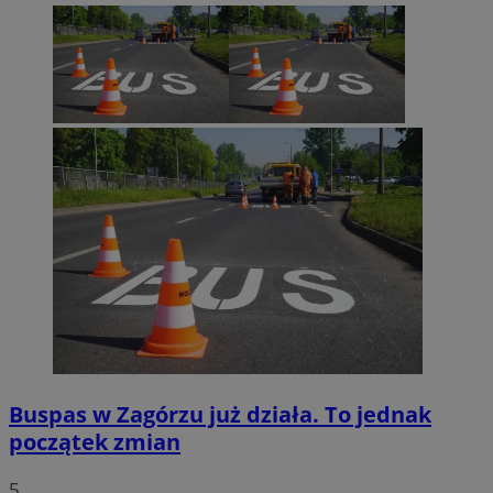
CookieScriptConsent
4 tygodnie 2 dn
CookieScript
sosnowiecki.pl
Buspas w Zagórzu już działa. To jednak
początek zmian
5