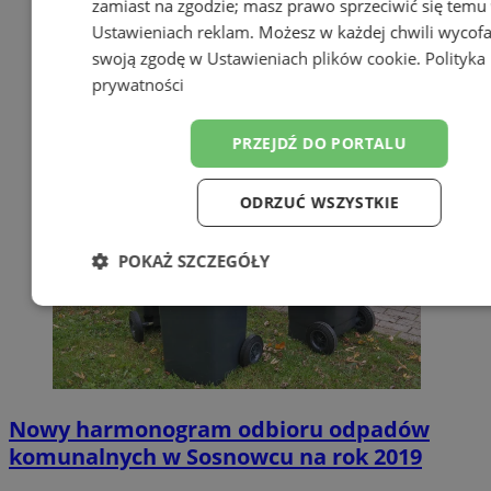
zamiast na zgodzie; masz prawo sprzeciwić się temu
Ustawieniach reklam
. Możesz w każdej chwili wycof
swoją zgodę w
Ustawieniach plików cookie
.
Polityka
prywatności
PRZEJDŹ DO PORTALU
ODRZUĆ WSZYSTKIE
POKAŻ SZCZEGÓŁY
Niezbędne
Wydajność
Targetow
Funkcjonalność
Niesklasyfikowa
Nowy harmonogram odbioru odpadów
komunalnych w Sosnowcu na rok 2019