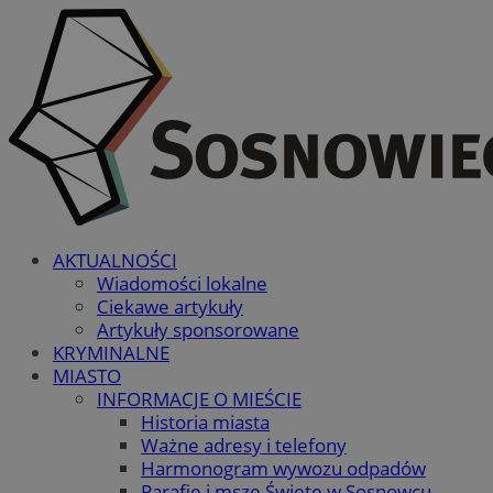
AKTUALNOŚCI
Wiadomości lokalne
Ciekawe artykuły
Artykuły sponsorowane
KRYMINALNE
MIASTO
INFORMACJE O MIEŚCIE
Historia miasta
Ważne adresy i telefony
Harmonogram wywozu odpadów
Parafie i msze Święte w Sosnowcu