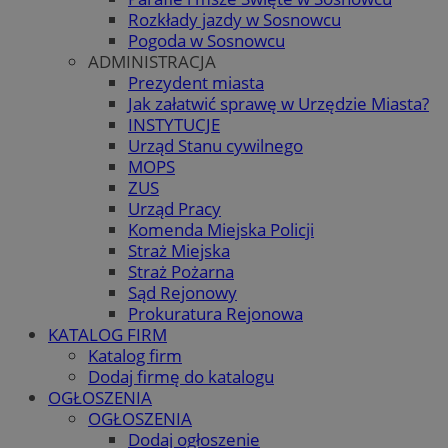
Rozkłady jazdy w Sosnowcu
Pogoda w Sosnowcu
ADMINISTRACJA
Prezydent miasta
Jak załatwić sprawę w Urzędzie Miasta?
INSTYTUCJE
Urząd Stanu cywilnego
MOPS
ZUS
Urząd Pracy
Komenda Miejska Policji
Straż Miejska
Straż Pożarna
Sąd Rejonowy
Prokuratura Rejonowa
KATALOG FIRM
Katalog firm
Dodaj firmę do katalogu
OGŁOSZENIA
OGŁOSZENIA
Dodaj ogłoszenie