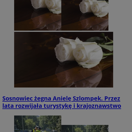
Sosnowiec żegna Anielę Szlompek. Przez
lata rozwijała turystykę i krajoznawstwo