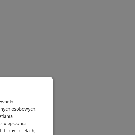
ywania i
danych osobowych,
etlania
az ulepszania
 i innych celach,