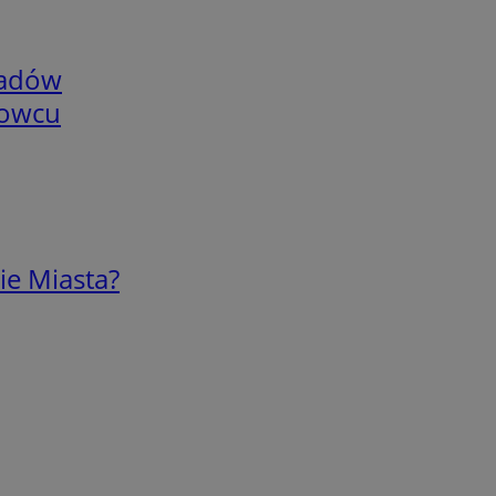
adów
nowcu
ie Miasta?