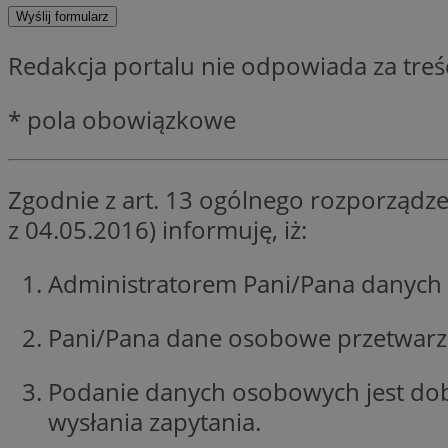
SessID
QeSessID
Redakcja portalu nie odpowiada za tre
MvSessID
euds
* pola obowiązkowe
VISITOR_PRIVACY_
Zgodnie z art. 13 ogólnego rozporządze
z 04.05.2016) informuję, iż:
Administratorem Pani/Pana danych 
CookieScriptConse
Pani/Pana dane osobowe przetwarzan
__cf_bm
Podanie danych osobowych jest do
wysłania zapytania.
__cf_bm