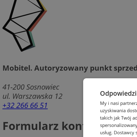
Mobitel. Autoryzowany punkt sprzed
41-200
Sosnowiec
Odpowiedzia
ul. Warszawska 12
+32 266 66 51
My i nasi partne
uzyskiwania dost
takich jak Twój a
Formularz kontaktowy
spersonalizowanyc
usług.
Dostawcy s