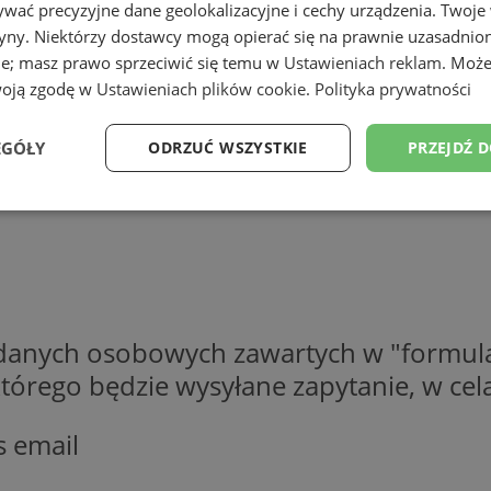
wać precyzyjne dane geolokalizacyjne i cechy urządzenia. Twoje
tryny. Niektórzy dostawcy mogą opierać się na prawnie uzasadnio
ie; masz prawo sprzeciwić się temu w
Ustawieniach reklam
. Może
woją zgodę w
Ustawieniach plików cookie
.
Polityka prywatności
EGÓŁY
ODRZUĆ WSZYSTKIE
PRZEJDŹ 
Wydajność
Targetowanie
Funkcjonalność
Ni
 danych osobowych zawartych w "formula
ezbędne
Wydajność
Targetowanie
Funkcjonalność
Niesklasyfikow
o którego będzie wysyłane zapytanie, w c
ie umożliwiają korzystanie z podstawowych funkcji strony internetowej, takich jak log
Bez niezbędnych plików cookie nie można prawidłowo korzystać ze strony internetowe
s email
Provider
/
Okres
Opis
Domena
przechowywania