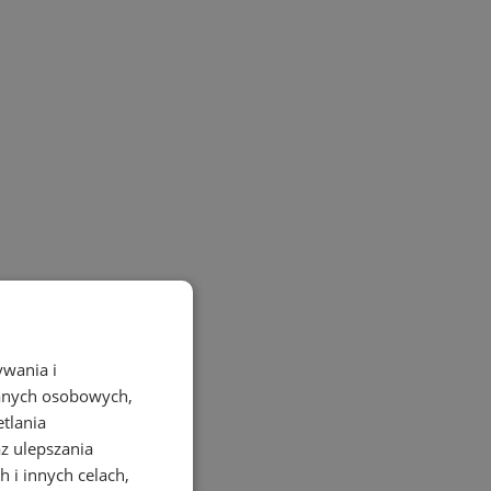
ywania i
danych osobowych,
etlania
az ulepszania
 i innych celach,