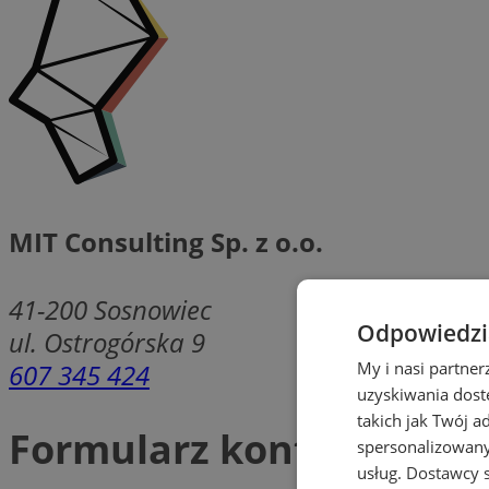
MIT Consulting Sp. z o.o.
41-200
Sosnowiec
Odpowiedzia
ul. Ostrogórska 9
607 345 424
My i nasi partne
uzyskiwania dost
takich jak Twój a
Formularz kontaktowy
spersonalizowanyc
usług.
Dostawcy s