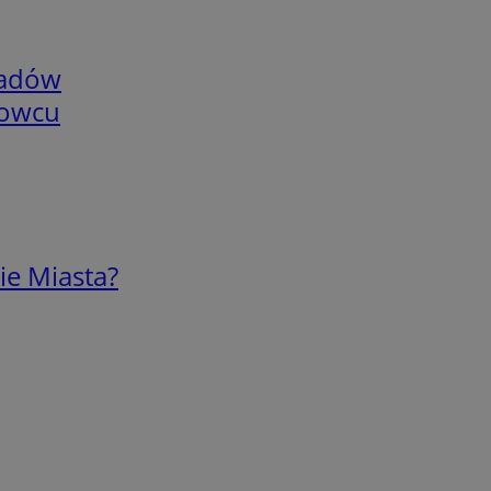
adów
nowcu
ie Miasta?