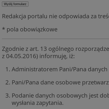
SessID
QeSessID
Redakcja portalu nie odpowiada za tre
MvSessID
euds
* pola obowiązkowe
VISITOR_PRIVACY_
Zgodnie z art. 13 ogólnego rozporządze
z 04.05.2016) informuję, iż:
Administratorem Pani/Pana danych 
CookieScriptConse
Pani/Pana dane osobowe przetwarzan
__cf_bm
Podanie danych osobowych jest do
wysłania zapytania.
__cf_bm