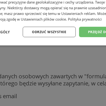
wać precyzyjne dane geolokalizacyjne i cechy urządzenia. Twoje
tryny. Niektórzy dostawcy mogą opierać się na prawnie uzasadnio
ie; masz prawo sprzeciwić się temu w
Ustawieniach reklam
. Może
woją zgodę w
Ustawieniach plików cookie
.
Polityka prywatności
EGÓŁY
ODRZUĆ WSZYSTKIE
PRZEJDŹ 
Wydajność
Targetowanie
Funkcjonalność
Ni
 danych osobowych zawartych w "formula
ezbędne
Wydajność
Targetowanie
Funkcjonalność
Niesklasyfikow
o którego będzie wysyłane zapytanie, w c
ie umożliwiają korzystanie z podstawowych funkcji strony internetowej, takich jak log
Bez niezbędnych plików cookie nie można prawidłowo korzystać ze strony internetowe
s email
Provider
/
Okres
Opis
Domena
przechowywania