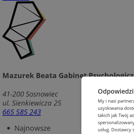
Mazurek Beata Gabinet Psychologic
Odpowiedzia
41-200
Sosnowiec
ul. Sienkiewicza 25
My i nasi partne
uzyskiwania dost
665 585 243
takich jak Twój a
spersonalizowanyc
Najnowsze
usług.
Dostawcy s