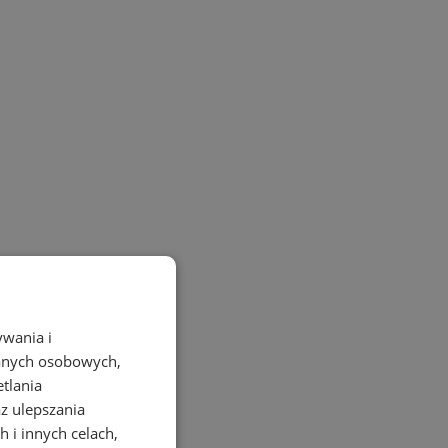
ywania i
danych osobowych,
etlania
az ulepszania
 i innych celach,