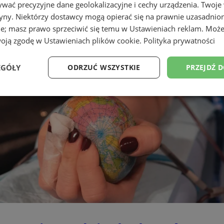
wać precyzyjne dane geolokalizacyjne i cechy urządzenia. Twoje
tryny. Niektórzy dostawcy mogą opierać się na prawnie uzasadnio
ie; masz prawo sprzeciwić się temu w
Ustawieniach reklam
. Może
woją zgodę w
Ustawieniach plików cookie
.
Polityka prywatności
EGÓŁY
ODRZUĆ WSZYSTKIE
PRZEJDŹ 
Wydajność
Targetowanie
Funkcjonalność
Ni
ezbędne
Wydajność
Targetowanie
Funkcjonalność
Niesklasyfikow
ie umożliwiają korzystanie z podstawowych funkcji strony internetowej, takich jak log
Bez niezbędnych plików cookie nie można prawidłowo korzystać ze strony internetowe
Provider
/
Okres
Opis
Domena
przechowywania