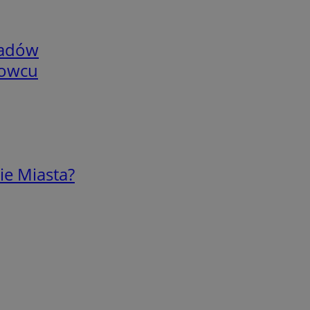
adów
nowcu
ie Miasta?