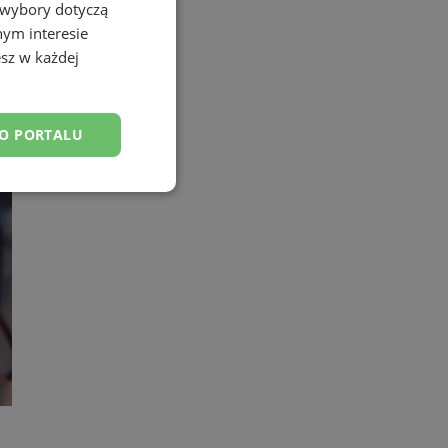
 wybory dotyczą
nym interesie
sz w każdej
DO PORTALU
esklasyfikowane
ane
owanie użytkownika i
j.