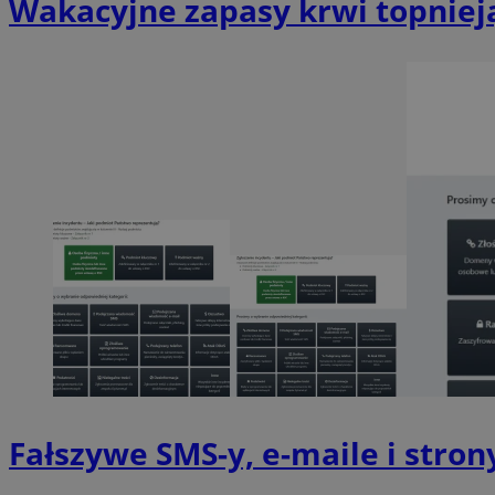
Wakacyjne zapasy krwi topniej
SessID
QeSessID
MvSessID
euds
VISITOR_PRIVACY_
CookieScriptConse
__cf_bm
Fałszywe SMS-y, e-maile i stron
__cf_bm