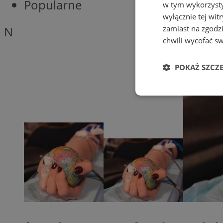
Popularne
w tym wykorzysty
wyłącznie tej wi
N
zamiast na zgodz
chwili wycofać s
POKAŻ SZCZ
Niezbędne
Ni
Niezbędne pliki cook
zarządzanie kontem. 
Nazwa