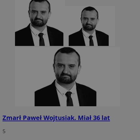
CookieScriptConsent
4 tygodnie 2 dn
CookieScript
sosnowiecki.pl
Zmarł Paweł Wojtusiak. Miał 36 lat
5