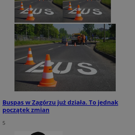
Google Privacy Policy
VISITOR_PRIVACY_METADATA
5 miesięcy 4
YouTube
tygodnie
.youtube.com
Buspas w Zagórzu już działa. To jednak
początek zmian
5