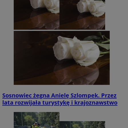
Sosnowiec żegna Anielę Szlompek. Przez
lata rozwijała turystykę i krajoznawstwo