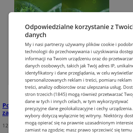
Odpowiedzialne korzystanie z Twoi
danych
My i nasi partnerzy używamy plików cookie i podob
technologii do przechowywania i uzyskiwania dostę
informacji na Twoim urządzeniu oraz do przetwarza
danych osobowych, takich jak Twój adres IP, unikaln
identyfikatory i dane przeglądania, w celu wyświetla
spersonalizowanych reklam i treści, pomiaru reklam 
treści, analizy odbiorców oraz ulepszania usług.
Dos
stron trzecich (1845)
mogą również przetwarzać Two
dane w tych i innych celach, w tym wykorzystywać
Potwierdzono pierwszy przypadek
precyzyjne dane geolokalizacyjne i cechy urządzenia
zarażenia koronawirusem w Sosnowcu
wybory dotyczą wyłącznie tej witryny. Niektórzy do
mogą opierać się na prawnie uzasadnionym interesi
12
zamiast na zgodzie; masz prawo sprzeciwić się temu