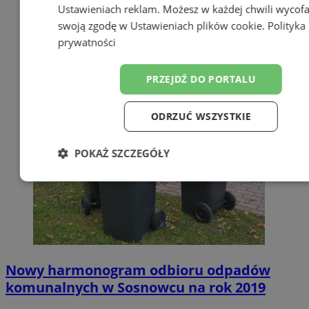
Ustawieniach reklam
. Możesz w każdej chwili wycof
swoją zgodę w
Ustawieniach plików cookie
.
Polityka
prywatności
PRZEJDŹ DO PORTALU
ODRZUĆ WSZYSTKIE
POKAŻ SZCZEGÓŁY
Niezbędne
Wydajność
Targetow
Funkcjonalność
Niesklasyfikowa
Nowy harmonogram odbioru odpadów
komunalnych w Sosnowcu na rok 2019