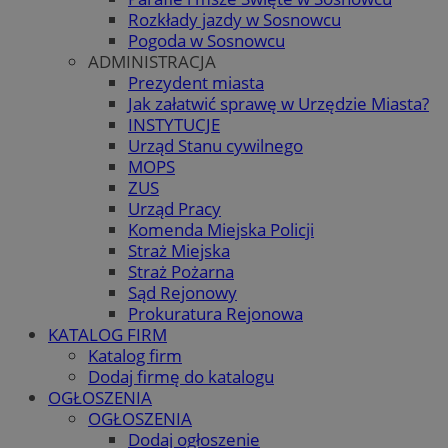
Rozkłady jazdy w Sosnowcu
Pogoda w Sosnowcu
ADMINISTRACJA
Prezydent miasta
Jak załatwić sprawę w Urzędzie Miasta?
INSTYTUCJE
Urząd Stanu cywilnego
MOPS
ZUS
Urząd Pracy
Komenda Miejska Policji
Straż Miejska
Straż Pożarna
Sąd Rejonowy
Prokuratura Rejonowa
KATALOG FIRM
Katalog firm
Dodaj firmę do katalogu
OGŁOSZENIA
OGŁOSZENIA
Dodaj ogłoszenie