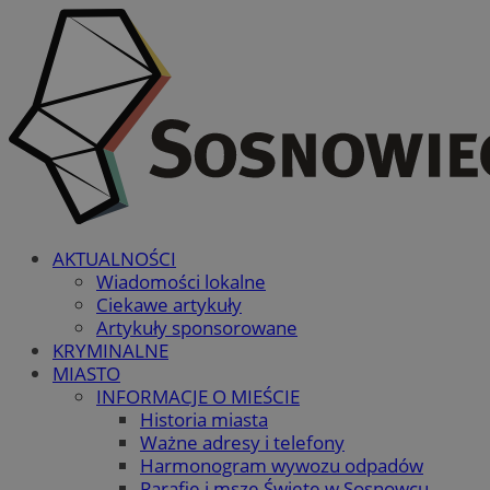
AKTUALNOŚCI
Wiadomości lokalne
Ciekawe artykuły
Artykuły sponsorowane
KRYMINALNE
MIASTO
INFORMACJE O MIEŚCIE
Historia miasta
Ważne adresy i telefony
Harmonogram wywozu odpadów
Parafie i msze Święte w Sosnowcu