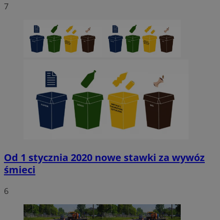
7
Niezbędne
Wydajność
Targetowanie
Funkcjonaln
Niesklasyfikowane
Niezbędne pliki cookie umożliwiają korzystanie z podstawowych fun
strony internetowej, takich jak logowanie użytkownika i zarządzanie
kontem. Bez niezbędnych plików cookie nie można prawidłowo korz
ze strony internetowej.
Provider
/
Okres
Nazwa
Domena
przechowywani
SessID
sosnowiecki.pl
1 rok
QeSessID
sosnowiecki.pl
1 rok
Od 1 stycznia 2020 nowe stawki za wywóz
śmieci
MvSessID
sosnowiecki.pl
1 rok
6
euds
.rfihub.com
Sesja