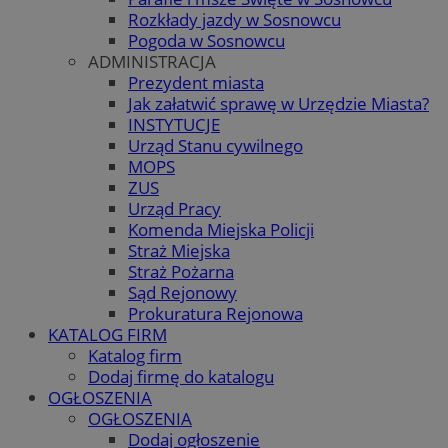
Rozkłady jazdy w Sosnowcu
Pogoda w Sosnowcu
ADMINISTRACJA
Prezydent miasta
Jak załatwić sprawę w Urzędzie Miasta?
INSTYTUCJE
Urząd Stanu cywilnego
MOPS
ZUS
Urząd Pracy
Komenda Miejska Policji
Straż Miejska
Straż Pożarna
Sąd Rejonowy
Prokuratura Rejonowa
KATALOG FIRM
Katalog firm
Dodaj firmę do katalogu
OGŁOSZENIA
OGŁOSZENIA
Dodaj ogłoszenie