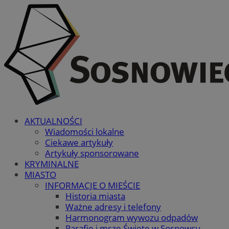
AKTUALNOŚCI
Wiadomości lokalne
Ciekawe artykuły
Artykuły sponsorowane
KRYMINALNE
MIASTO
INFORMACJE O MIEŚCIE
Historia miasta
Ważne adresy i telefony
Harmonogram wywozu odpadów
Parafie i msze Święte w Sosnowcu