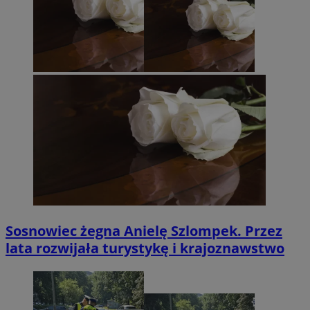
Sosnowiec żegna Anielę Szlompek. Przez
lata rozwijała turystykę i krajoznawstwo