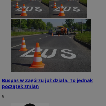
Google Privacy Policy
VISITOR_PRIVACY_METADATA
5 miesięcy 4
YouTube
tygodnie
.youtube.com
Buspas w Zagórzu już działa. To jednak
początek zmian
5