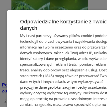
Odpowiedzialne korzystanie z Twoi
danych
My i nasi partnerzy używamy plików cookie i podob
technologii do przechowywania i uzyskiwania dostę
informacji na Twoim urządzeniu oraz do przetwarza
danych osobowych, takich jak Twój adres IP, unikaln
identyfikatory i dane przeglądania, w celu wyświetla
spersonalizowanych reklam i treści, pomiaru reklam 
treści, analizy odbiorców oraz ulepszania usług.
Dos
stron trzecich (1845)
mogą również przetwarzać Two
dane w tych i innych celach, w tym wykorzystywać
Potwierdzono pierwszy przypadek
precyzyjne dane geolokalizacyjne i cechy urządzenia
zarażenia koronawirusem w Sosnowcu
wybory dotyczą wyłącznie tej witryny. Niektórzy do
mogą opierać się na prawnie uzasadnionym interesi
12
zamiast na zgodzie; masz prawo sprzeciwić się temu