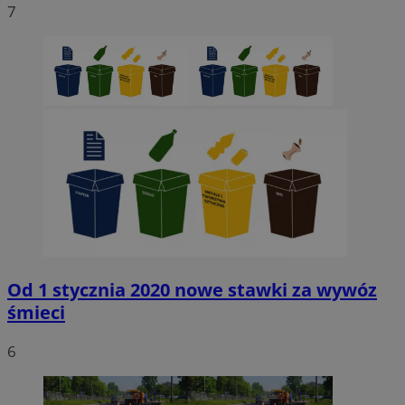
7
Niezbędne
Wydajność
Targetowanie
Funkcjonaln
Niesklasyfikowane
Niezbędne pliki cookie umożliwiają korzystanie z podstawowych fun
strony internetowej, takich jak logowanie użytkownika i zarządzanie
kontem. Bez niezbędnych plików cookie nie można prawidłowo korz
ze strony internetowej.
Provider
/
Okres
Nazwa
Domena
przechowywani
SessID
sosnowiecki.pl
1 rok
QeSessID
sosnowiecki.pl
1 rok
Od 1 stycznia 2020 nowe stawki za wywóz
śmieci
MvSessID
sosnowiecki.pl
1 rok
6
euds
.rfihub.com
Sesja