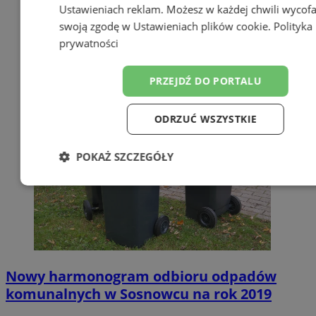
Ustawieniach reklam
. Możesz w każdej chwili wycof
swoją zgodę w
Ustawieniach plików cookie
.
Polityka
prywatności
PRZEJDŹ DO PORTALU
ODRZUĆ WSZYSTKIE
POKAŻ SZCZEGÓŁY
Niezbędne
Wydajność
Targetow
Funkcjonalność
Niesklasyfikowa
Nowy harmonogram odbioru odpadów
komunalnych w Sosnowcu na rok 2019