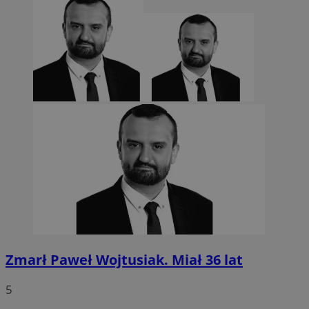
CookieScriptConsent
4 tygodnie 2 dn
CookieScript
sosnowiecki.pl
Zmarł Paweł Wojtusiak. Miał 36 lat
5