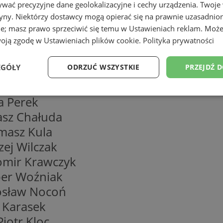
uje się przy ulicy Żeromskiego 1 i obejm
wać precyzyjne dane geolokalizacyjne i cechy urządzenia. Twoje
tryny. Niektórzy dostawcy mogą opierać się na prawnie uzasadnio
ie; masz prawo sprzeciwić się temu w
Ustawieniach reklam
. Może
woją zgodę w
Ustawieniach plików cookie
.
Polityka prywatności
EGÓŁY
ODRZUĆ WSZYSTKIE
PRZEJDŹ 
ł Bielski
Wydajność
Targetowanie
Funkcjonalność
Ni
a Perek
asz Chałuda
omasz Kula
zej Wilczak
womir Krawczyk
ezbędne
Wydajność
Targetowanie
Funkcjonalność
Niesklasyfikow
cper Woźniak
ie umożliwiają korzystanie z podstawowych funkcji strony internetowej, takich jak log
rosław Nocoń
Bez niezbędnych plików cookie nie można prawidłowo korzystać ze strony internetowe
r Karasek
Provider
/
Okres
Opis
Domena
przechowywania
Piotr Kloc