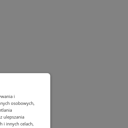
ywania i
danych osobowych,
etlania
az ulepszania
 i innych celach,