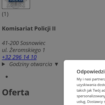
(1)
Komisariat Policji II
41-200
Sosnowiec
ul. Żeromskiego 1
+32 296 14 10
Godziny otwarcia ▼
Odpowiedzia
My i nasi partne
uzyskiwania dost
Oferta
takich jak Twój a
spersonalizowanyc
usług.
Dostawcy s