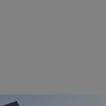
kator sesji.
kator sesji.
kator sesji.
rzechowywania
o usług śledzenia.
k zdecydował się na
acje o zgodzie
h dotyczących
itryny. Rejestruje
ści i ustawień
nie w kolejnych
nie musi ponownie
o zwiększa wygodę i
nych.
usługę Cookie-
rencji dotyczących
Jest to konieczne,
 działał poprawnie.
a ludzi i botów. Jest
ej, ponieważ
rtów na temat
ej.
a ludzi i botów. Jest