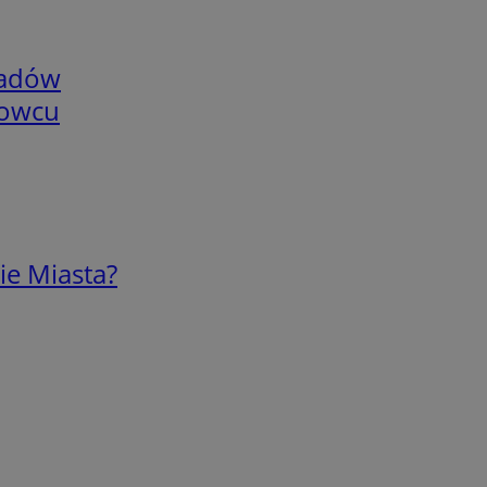
adów
nowcu
ie Miasta?