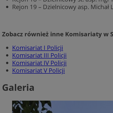
SessID
Rejon 19 – Dzielnicowy asp. Michał 
QeSessID
MvSessID
euds
Zobacz również inne Komisariaty w 
VISITOR_PRIVACY_
Komisariat I Policji
Komisariat III Policji
Komisariat IV Policji
Komisariat V Policji
CookieScriptConse
Galeria
__cf_bm
__cf_bm