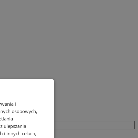
ywania i
danych osobowych,
etlania
az ulepszania
 i innych celach,