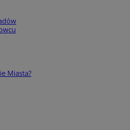
adów
nowcu
ie Miasta?