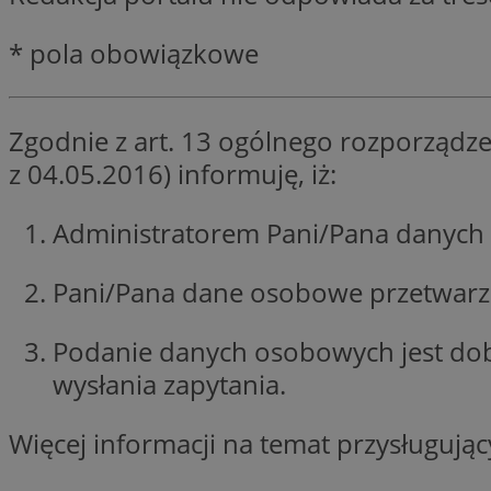
SessID
* pola obowiązkowe
QeSessID
MvSessID
euds
Zgodnie z art. 13 ogólnego rozporządze
z 04.05.2016) informuję, iż:
VISITOR_PRIVACY_
Administratorem Pani/Pana danych 
Pani/Pana dane osobowe przetwarzan
CookieScriptConse
Podanie danych osobowych jest do
wysłania zapytania.
__cf_bm
Więcej informacji na temat przysługuj
__cf_bm