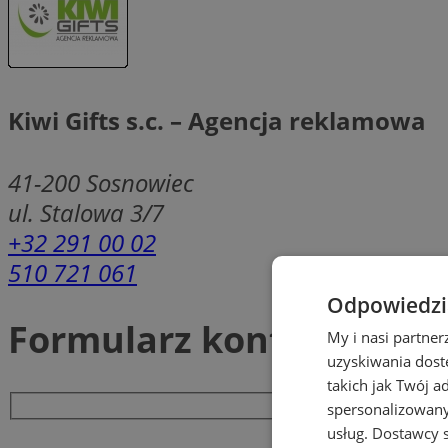
Kiwi Gifts s.c. – Agencja reklamowa
41-200
Sosnowiec
ul. Stalowa 3/7
+32 291 00 02
510 721 061
Odpowiedzia
Formularz kontaktowy
My i nasi partne
uzyskiwania dost
takich jak Twój a
spersonalizowanyc
usług.
Dostawcy s