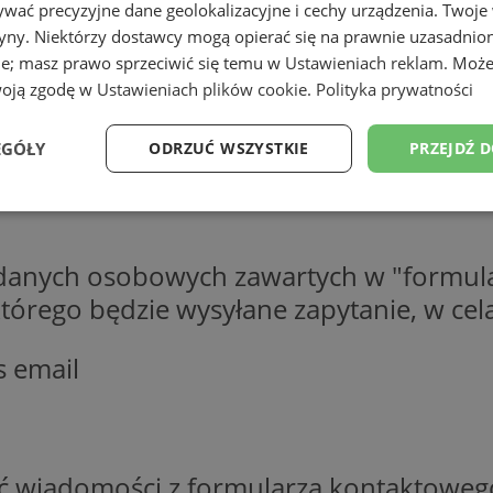
wać precyzyjne dane geolokalizacyjne i cechy urządzenia. Twoje
tryny. Niektórzy dostawcy mogą opierać się na prawnie uzasadnio
ie; masz prawo sprzeciwić się temu w
Ustawieniach reklam
. Może
woją zgodę w
Ustawieniach plików cookie
.
Polityka prywatności
EGÓŁY
ODRZUĆ WSZYSTKIE
PRZEJDŹ 
Wydajność
Targetowanie
Funkcjonalność
Ni
 danych osobowych zawartych w "formula
o którego będzie wysyłane zapytanie, w c
s email
ezbędne
Wydajność
Targetowanie
Funkcjonalność
Niesklasyfikow
ie umożliwiają korzystanie z podstawowych funkcji strony internetowej, takich jak log
Bez niezbędnych plików cookie nie można prawidłowo korzystać ze strony internetowe
Provider
/
Okres
Opis
ść wiadomości z formularza kontaktoweg
Domena
przechowywania