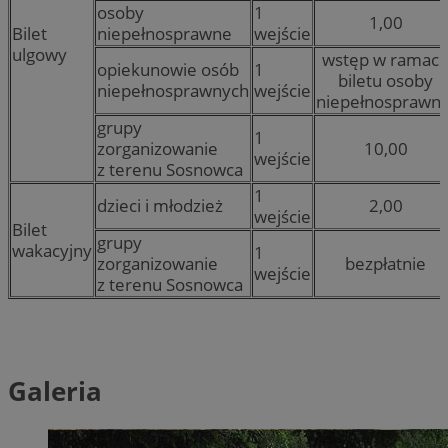
osoby
1
1,00
Bilet
niepełnosprawne
wejście
ulgowy
wstęp w ramac
opiekunowie osób
1
biletu osoby
niepełnosprawnych
wejście
niepełnosprawne
grupy
1
zorganizowanie
10,00
wejście
z terenu Sosnowca
1
dzieci i młodzież
2,00
wejście
Bilet
grupy
wakacyjny
1
zorganizowanie
bezpłatnie
wejście
z terenu Sosnowca
Galeria