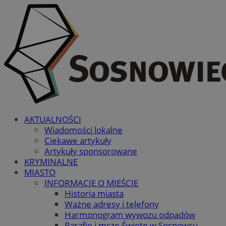
AKTUALNOŚCI
Wiadomości lokalne
Ciekawe artykuły
Artykuły sponsorowane
KRYMINALNE
MIASTO
INFORMACJE O MIEŚCIE
Historia miasta
Ważne adresy i telefony
Harmonogram wywozu odpadów
Parafie i msze Święte w Sosnowcu