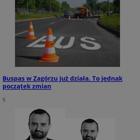
Buspas w Zagórzu już działa. To jednak
początek zmian
5
CookieScriptConsent
4 tygodnie 2 d
CookieScript
sosnowiecki.pl