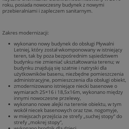
roku, posiada nowoczesny budynek z nowymi
przebieralniami i zapleczem sanitarnym.
Zakres modernizacji:
wykonano nowy budynek do obsługi Pływalni
Letniej, który został wkomponowany w istniejący
teren, tak by poza bezpośrednim sąsiedztwem
budynku nie zmieniać ukształtowania terenu; w
budynku znajdują się szatnie i natryski dla
użytkowników basenu, niezbędne pomieszczenia
administracyjne, pomieszczenia dla obsługi obiekt,
zmodernizowano istniejące niecki basenowe o
wymiarach 25×16 i 18,5x16m, wykonano między
innymi nowoczesne przelewy,
wykonano nowe alejki na terenie obiektu, w tym
wokół niecek basenowych oraz tzw. nogomyje,
w miejscach przejścia ze strefy „suchej stopy” do
strefy „mokrej stopy”,
wykonano brodzik dla dzieci,