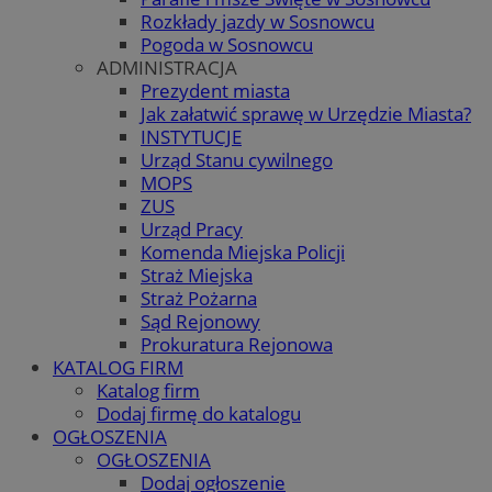
Rozkłady jazdy w Sosnowcu
Pogoda w Sosnowcu
ADMINISTRACJA
Prezydent miasta
Jak załatwić sprawę w Urzędzie Miasta?
INSTYTUCJE
Urząd Stanu cywilnego
MOPS
ZUS
Urząd Pracy
Komenda Miejska Policji
Straż Miejska
Straż Pożarna
Sąd Rejonowy
Prokuratura Rejonowa
KATALOG FIRM
Katalog firm
Dodaj firmę do katalogu
OGŁOSZENIA
OGŁOSZENIA
Dodaj ogłoszenie