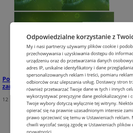
Odpowiedzialne korzystanie z Twoi
My i nasi partnerzy używamy plików cookie i podob
przechowywania i uzyskiwania dostępu do informac
urządzeniu oraz do przetwarzania danych osobowych
adres IP, unikalne identyfikatory i dane przeglądani
spersonalizowanych reklam i treści, pomiaru reklam i
Potwierdzono pierwszy przypadek
odbiorców oraz ulepszania usług.
Dostawcy stron tr
zarażenia koronawirusem w Sosnowcu
również przetwarzać Twoje dane w tych i innych cel
wykorzystywać precyzyjne dane geolokalizacyjne i c
12
Twoje wybory dotyczą wyłącznie tej witryny. Niekt
opierać się na prawnie uzasadnionym interesie zami
prawo sprzeciwić się temu w
Ustawieniach reklam
.
chwili wycofać swoją zgodę w
Ustawieniach plików 
prywatności