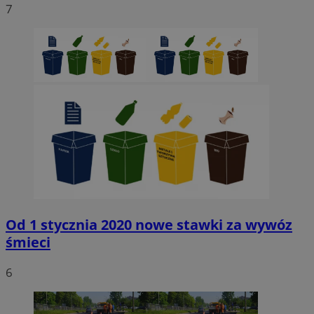
7
Niezbędne
Wydajność
Targetowanie
Funkcjonaln
Niesklasyfikowane
Niezbędne pliki cookie umożliwiają korzystanie z podstawowych fun
strony internetowej, takich jak logowanie użytkownika i zarządzanie
kontem. Bez niezbędnych plików cookie nie można prawidłowo korz
ze strony internetowej.
Provider
/
Okres
Nazwa
Domena
przechowywani
SessID
sosnowiecki.pl
1 rok
QeSessID
sosnowiecki.pl
1 rok
Od 1 stycznia 2020 nowe stawki za wywóz
śmieci
MvSessID
sosnowiecki.pl
1 rok
6
euds
.rfihub.com
Sesja