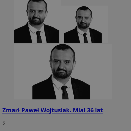
CookieScriptConsent
4 tygodnie 2 dn
CookieScript
sosnowiecki.pl
Zmarł Paweł Wojtusiak. Miał 36 lat
5