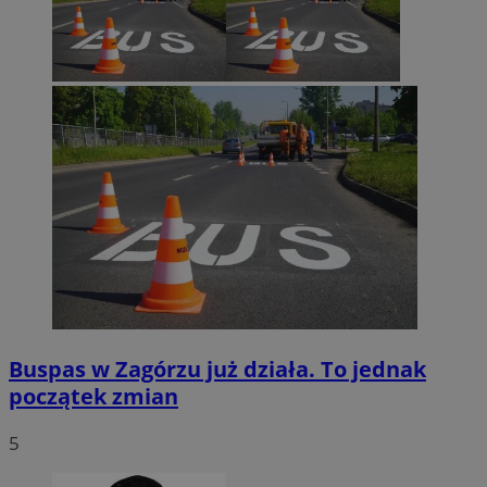
Google Privacy Policy
VISITOR_PRIVACY_METADATA
5 miesięcy 4
YouTube
tygodnie
.youtube.com
Buspas w Zagórzu już działa. To jednak
początek zmian
5