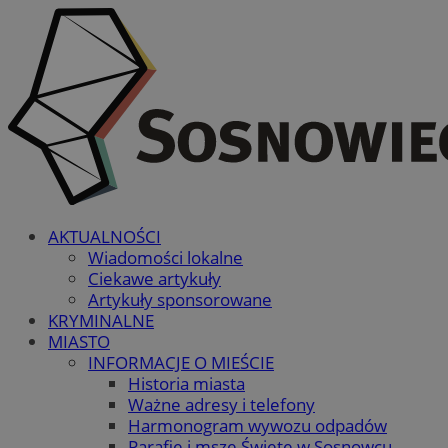
AKTUALNOŚCI
Wiadomości lokalne
Ciekawe artykuły
Artykuły sponsorowane
KRYMINALNE
MIASTO
INFORMACJE O MIEŚCIE
Historia miasta
Ważne adresy i telefony
Harmonogram wywozu odpadów
Parafie i msze Święte w Sosnowcu