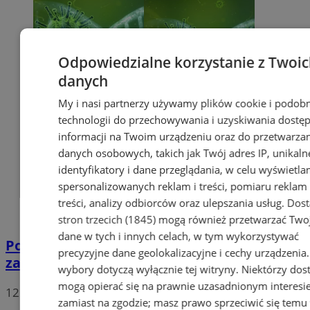
Odpowiedzialne korzystanie z Twoi
danych
My i nasi partnerzy używamy plików cookie i podob
technologii do przechowywania i uzyskiwania dostę
informacji na Twoim urządzeniu oraz do przetwarza
danych osobowych, takich jak Twój adres IP, unikaln
identyfikatory i dane przeglądania, w celu wyświetla
spersonalizowanych reklam i treści, pomiaru reklam 
treści, analizy odbiorców oraz ulepszania usług.
Dos
stron trzecich (1845)
mogą również przetwarzać Two
dane w tych i innych celach, w tym wykorzystywać
Potwierdzono pierwszy przypadek
precyzyjne dane geolokalizacyjne i cechy urządzenia
zarażenia koronawirusem w Sosnowcu
wybory dotyczą wyłącznie tej witryny. Niektórzy do
mogą opierać się na prawnie uzasadnionym interesi
12
zamiast na zgodzie; masz prawo sprzeciwić się temu