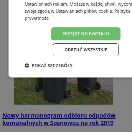
Ustawieniach reklam
. Możesz w każdej chwili wycof
swoją zgodę w
Ustawieniach plików cookie
.
Polityka
prywatności
PRZEJDŹ DO PORTALU
ODRZUĆ WSZYSTKIE
POKAŻ SZCZEGÓŁY
Niezbędne
Wydajność
Targetow
Funkcjonalność
Niesklasyfikowa
Nowy harmonogram odbioru odpadów
komunalnych w Sosnowcu na rok 2019