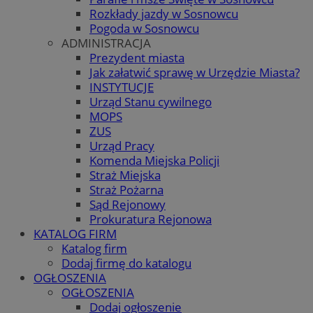
Rozkłady jazdy w Sosnowcu
Pogoda w Sosnowcu
ADMINISTRACJA
Prezydent miasta
Jak załatwić sprawę w Urzędzie Miasta?
INSTYTUCJE
Urząd Stanu cywilnego
MOPS
ZUS
Urząd Pracy
Komenda Miejska Policji
Straż Miejska
Straż Pożarna
Sąd Rejonowy
Prokuratura Rejonowa
KATALOG FIRM
Katalog firm
Dodaj firmę do katalogu
OGŁOSZENIA
OGŁOSZENIA
Dodaj ogłoszenie