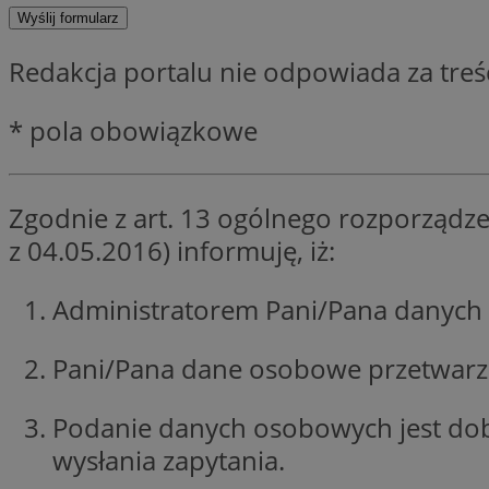
SessID
QeSessID
Redakcja portalu nie odpowiada za tre
MvSessID
euds
* pola obowiązkowe
VISITOR_PRIVACY_
Zgodnie z art. 13 ogólnego rozporządze
z 04.05.2016) informuję, iż:
Administratorem Pani/Pana danych 
CookieScriptConse
Pani/Pana dane osobowe przetwarzan
__cf_bm
Podanie danych osobowych jest do
wysłania zapytania.
__cf_bm