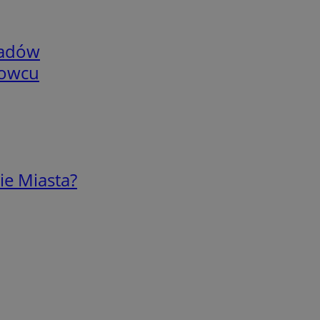
adów
nowcu
ie Miasta?