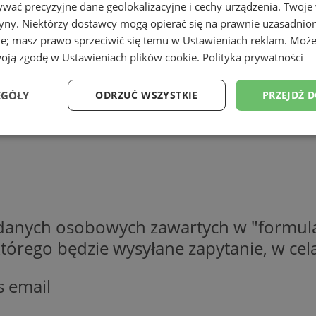
wać precyzyjne dane geolokalizacyjne i cechy urządzenia. Twoje
tryny. Niektórzy dostawcy mogą opierać się na prawnie uzasadnio
ie; masz prawo sprzeciwić się temu w
Ustawieniach reklam
. Może
woją zgodę w
Ustawieniach plików cookie
.
Polityka prywatności
EGÓŁY
ODRZUĆ WSZYSTKIE
PRZEJDŹ 
Wydajność
Targetowanie
Funkcjonalność
Ni
 danych osobowych zawartych w "formula
ezbędne
Wydajność
Targetowanie
Funkcjonalność
Niesklasyfikow
o którego będzie wysyłane zapytanie, w c
ie umożliwiają korzystanie z podstawowych funkcji strony internetowej, takich jak log
Bez niezbędnych plików cookie nie można prawidłowo korzystać ze strony internetowe
s email
Provider
/
Okres
Opis
Domena
przechowywania