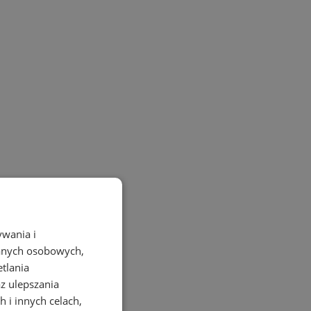
ywania i
danych osobowych,
etlania
az ulepszania
 i innych celach,