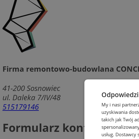
Firma remontowo-budowlana CONCE
41-200
Sosnowiec
Odpowiedzia
ul. Daleka 7/IV/48
515179146
My i nasi partne
uzyskiwania dost
takich jak Twój a
Formularz kontaktowy
spersonalizowanyc
usług.
Dostawcy s