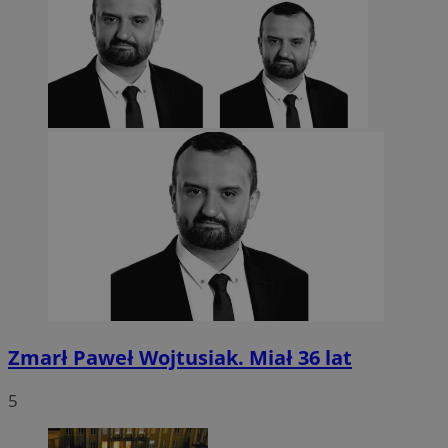
euds
.rfihub.com
Sesja
Google Privacy Policy
VISITOR_PRIVACY_METADATA
5 miesięcy 4
YouTube
tygodnie
.youtube.com
Zmarł Paweł Wojtusiak. Miał 36 lat
5