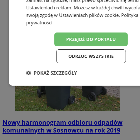
zamiast na zgodzie; masz prawo sprzeciwić się temu
Ustawieniach reklam
. Możesz w każdej chwili wycof
swoją zgodę w
Ustawieniach plików cookie
.
Polityka
prywatności
PRZEJDŹ DO PORTALU
ODRZUĆ WSZYSTKIE
POKAŻ SZCZEGÓŁY
Niezbędne
Wydajność
Targetow
Funkcjonalność
Niesklasyfikowa
Nowy harmonogram odbioru odpadów
komunalnych w Sosnowcu na rok 2019