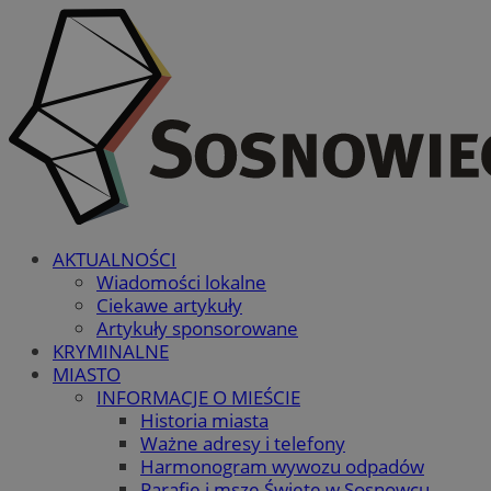
AKTUALNOŚCI
Wiadomości lokalne
Ciekawe artykuły
Artykuły sponsorowane
KRYMINALNE
MIASTO
INFORMACJE O MIEŚCIE
Historia miasta
Ważne adresy i telefony
Harmonogram wywozu odpadów
Parafie i msze Święte w Sosnowcu