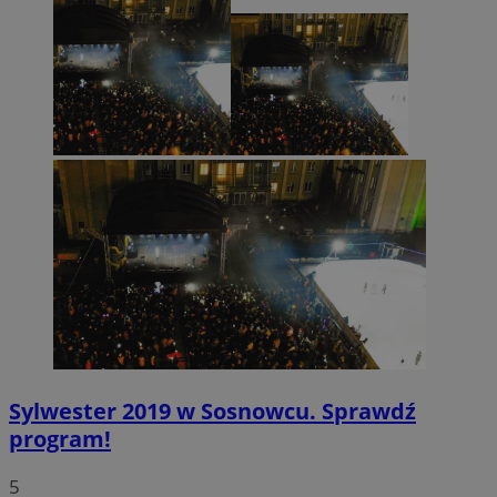
CookieScriptConsent
4 tygodnie 2 dn
CookieScript
sosnowiecki.pl
Sylwester 2019 w Sosnowcu. Sprawdź
program!
5