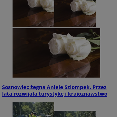
Sosnowiec żegna Anielę Szlompek. Przez
lata rozwijała turystykę i krajoznawstwo