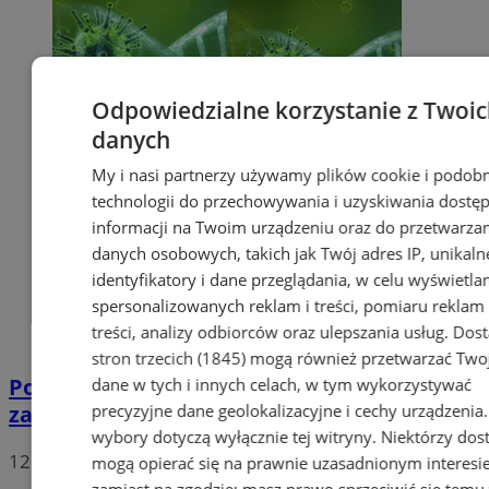
Odpowiedzialne korzystanie z Twoi
danych
My i nasi partnerzy używamy plików cookie i podob
technologii do przechowywania i uzyskiwania dostę
informacji na Twoim urządzeniu oraz do przetwarza
danych osobowych, takich jak Twój adres IP, unikaln
identyfikatory i dane przeglądania, w celu wyświetla
spersonalizowanych reklam i treści, pomiaru reklam 
treści, analizy odbiorców oraz ulepszania usług.
Dos
stron trzecich (1845)
mogą również przetwarzać Two
Potwierdzono pierwszy przypadek
dane w tych i innych celach, w tym wykorzystywać
precyzyjne dane geolokalizacyjne i cechy urządzenia
zarażenia koronawirusem w Sosnowcu
wybory dotyczą wyłącznie tej witryny. Niektórzy do
12
mogą opierać się na prawnie uzasadnionym interesi