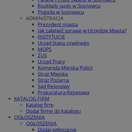
Rozkłady jazdy w Sosnowcu
Pogoda w Sosnowcu
ADMINISTRACJA
Prezydent miasta
Jak załatwić sprawę w Urzędzie Miasta?
INSTYTUCJE
Urząd Stanu cywilnego
MOPS
ZUS
Urząd Pracy
Komenda Miejska Policji
Straż Miejska
Straż Pożarna
Sąd Rejonowy
Prokuratura Rejonowa
KATALOG FIRM
Katalog firm
Dodaj firmę do katalogu
OGŁOSZENIA
OGŁOSZENIA
Dodaj ogłoszenie