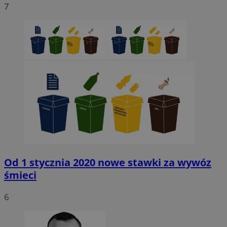
7
Niezbędne
Wydajność
Targetowanie
Funkcjonaln
Niesklasyfikowane
Niezbędne pliki cookie umożliwiają korzystanie z podstawowych fun
strony internetowej, takich jak logowanie użytkownika i zarządzanie
kontem. Bez niezbędnych plików cookie nie można prawidłowo korz
ze strony internetowej.
Provider
/
Okres
Nazwa
Domena
przechowywani
SessID
sosnowiecki.pl
1 rok
QeSessID
sosnowiecki.pl
1 rok
Od 1 stycznia 2020 nowe stawki za wywóz
śmieci
MvSessID
sosnowiecki.pl
1 rok
6