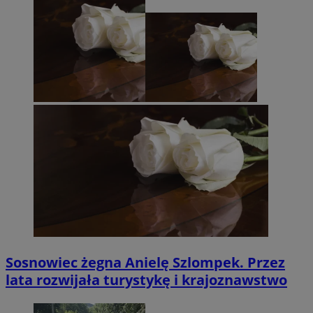
Sosnowiec żegna Anielę Szlompek. Przez
lata rozwijała turystykę i krajoznawstwo