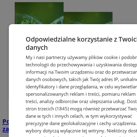
Odpowiedzialne korzystanie z Twoi
danych
My i nasi partnerzy używamy plików cookie i podob
technologii do przechowywania i uzyskiwania dostę
informacji na Twoim urządzeniu oraz do przetwarza
danych osobowych, takich jak Twój adres IP, unikaln
identyfikatory i dane przeglądania, w celu wyświetla
spersonalizowanych reklam i treści, pomiaru reklam 
treści, analizy odbiorców oraz ulepszania usług.
Dos
stron trzecich (1845)
mogą również przetwarzać Two
dane w tych i innych celach, w tym wykorzystywać
Potwierdzono pierwszy przypadek
precyzyjne dane geolokalizacyjne i cechy urządzenia
zarażenia koronawirusem w Sosnowcu
wybory dotyczą wyłącznie tej witryny. Niektórzy do