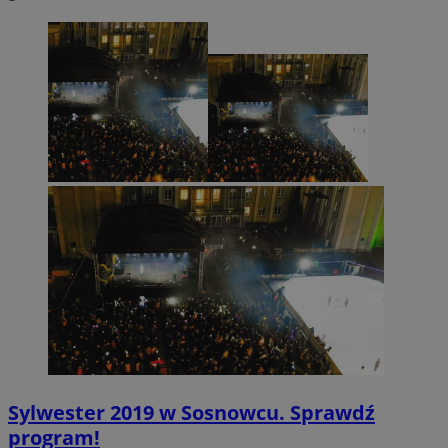
CookieScriptConsent
4 tygodnie 2 dn
CookieScript
sosnowiecki.pl
Sylwester 2019 w Sosnowcu. Sprawdź
program!