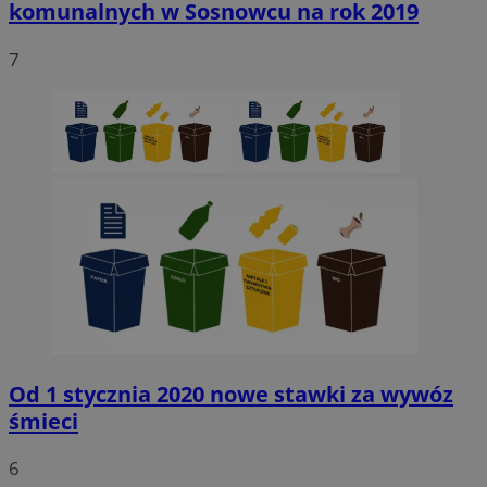
komunalnych w Sosnowcu na rok 2019
7
Niezbędne
Wydajność
Targetowanie
Funkcjonaln
Niesklasyfikowane
Niezbędne pliki cookie umożliwiają korzystanie z podstawowych fun
strony internetowej, takich jak logowanie użytkownika i zarządzanie
kontem. Bez niezbędnych plików cookie nie można prawidłowo korz
ze strony internetowej.
Provider
/
Okres
Nazwa
Domena
przechowywani
SessID
sosnowiecki.pl
1 rok
QeSessID
sosnowiecki.pl
1 rok
Od 1 stycznia 2020 nowe stawki za wywóz
śmieci
MvSessID
sosnowiecki.pl
1 rok
6