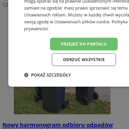
mogą opierać się na prawnie uzasadnionym interesi
12
zamiast na zgodzie; masz prawo sprzeciwić się temu
Ustawieniach reklam
. Możesz w każdej chwili wycof
swoją zgodę w
Ustawieniach plików cookie
.
Polityka
prywatności
PRZEJDŹ DO PORTALU
ODRZUĆ WSZYSTKIE
POKAŻ SZCZEGÓŁY
Niezbędne
Wydajność
Targetow
Funkcjonalność
Niesklasyfikowa
Nowy harmonogram odbioru odpadów