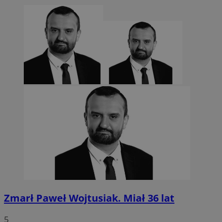
euds
.rfihub.com
Sesja
Google Privacy Policy
VISITOR_PRIVACY_METADATA
5 miesięcy 4
YouTube
tygodnie
.youtube.com
Zmarł Paweł Wojtusiak. Miał 36 lat
5