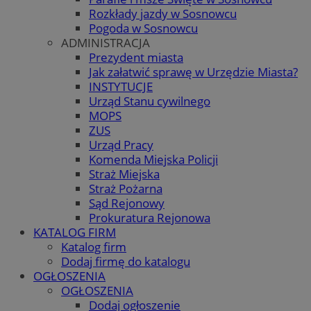
Rozkłady jazdy w Sosnowcu
Pogoda w Sosnowcu
ADMINISTRACJA
Prezydent miasta
Jak załatwić sprawę w Urzędzie Miasta?
INSTYTUCJE
Urząd Stanu cywilnego
MOPS
ZUS
Urząd Pracy
Komenda Miejska Policji
Straż Miejska
Straż Pożarna
Sąd Rejonowy
Prokuratura Rejonowa
KATALOG FIRM
Katalog firm
Dodaj firmę do katalogu
OGŁOSZENIA
OGŁOSZENIA
Dodaj ogłoszenie