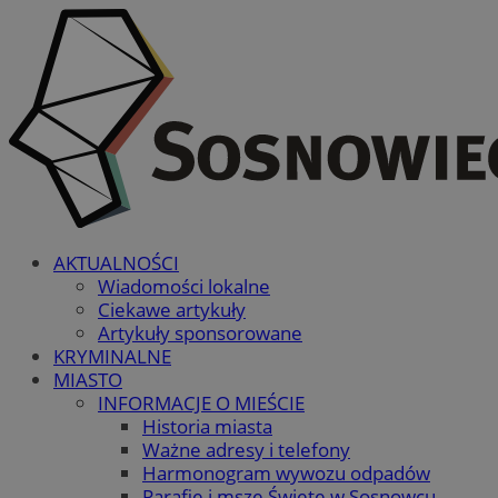
AKTUALNOŚCI
Wiadomości lokalne
Ciekawe artykuły
Artykuły sponsorowane
KRYMINALNE
MIASTO
INFORMACJE O MIEŚCIE
Historia miasta
Ważne adresy i telefony
Harmonogram wywozu odpadów
Parafie i msze Święte w Sosnowcu