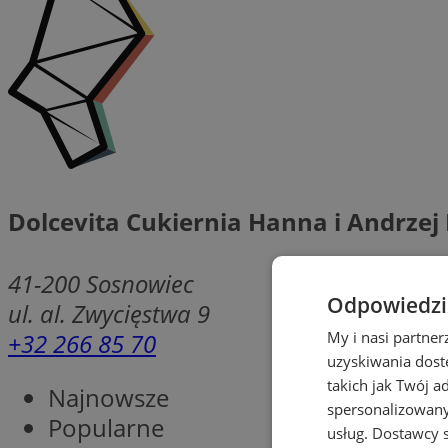
Dolcevita Cukiernia Hanna i Andrzej
41-200
Sosnowiec
Odpowiedzia
ul. al. Zwycięstwa 9
+32 266 85 70
My i nasi partne
uzyskiwania dost
takich jak Twój a
Najnowsze
spersonalizowanyc
Popularne
usług.
Dostawcy s