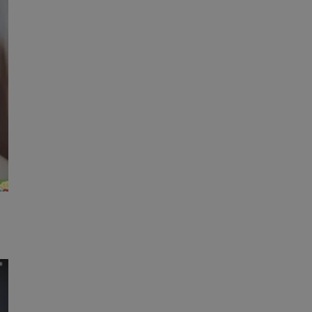
kator sesji.
kator sesji.
kator sesji.
rzechowywania
o usług śledzenia.
k zdecydował się na
acje o zgodzie
h dotyczących
itryny. Rejestruje
ści i ustawień
nie w kolejnych
nie musi ponownie
o zwiększa wygodę i
nych.
usługę Cookie-
rencji dotyczących
Jest to konieczne,
 działał poprawnie.
a ludzi i botów. Jest
ej, ponieważ
rtów na temat
ej.
a ludzi i botów. Jest