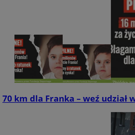
SessID
QeSessID
MvSessID
euds
VISITOR_PRIVACY_
CookieScriptConse
70 km dla Franka – weź udział 
__cf_bm
__cf_bm