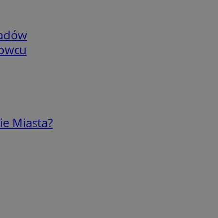
adów
nowcu
ie Miasta?