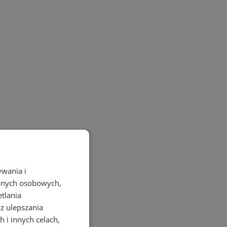
ywania i
danych osobowych,
etlania
az ulepszania
 i innych celach,