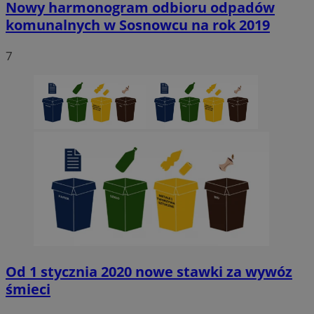
Nowy harmonogram odbioru odpadów
komunalnych w Sosnowcu na rok 2019
7
Niezbędne
Wydajność
Targetowanie
Funkcjonaln
Niesklasyfikowane
Niezbędne pliki cookie umożliwiają korzystanie z podstawowych fun
strony internetowej, takich jak logowanie użytkownika i zarządzanie
kontem. Bez niezbędnych plików cookie nie można prawidłowo korz
ze strony internetowej.
Provider
/
Okres
Nazwa
Domena
przechowywani
SessID
sosnowiecki.pl
1 rok
QeSessID
sosnowiecki.pl
1 rok
Od 1 stycznia 2020 nowe stawki za wywóz
śmieci
MvSessID
sosnowiecki.pl
1 rok