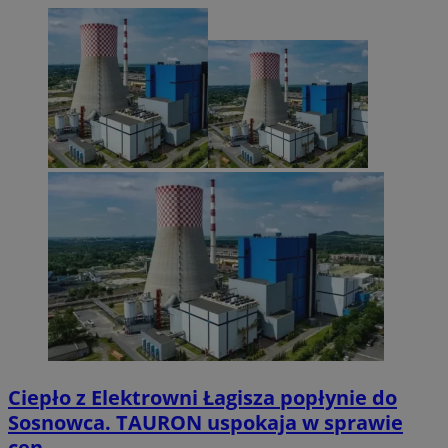
Ciepło z Elektrowni Łagisza popłynie do
Sosnowca. TAURON uspokaja w sprawie
cen