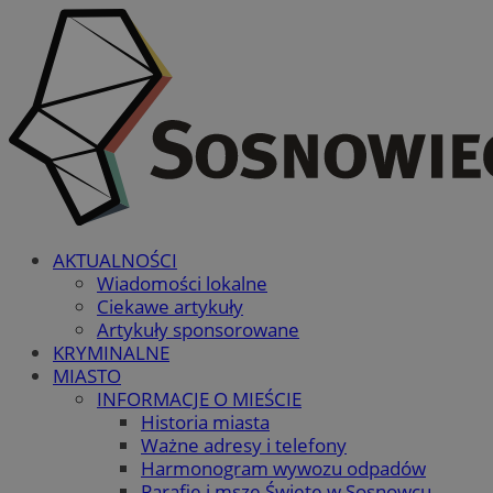
AKTUALNOŚCI
Wiadomości lokalne
Ciekawe artykuły
Artykuły sponsorowane
KRYMINALNE
MIASTO
INFORMACJE O MIEŚCIE
Historia miasta
Ważne adresy i telefony
Harmonogram wywozu odpadów
Parafie i msze Święte w Sosnowcu