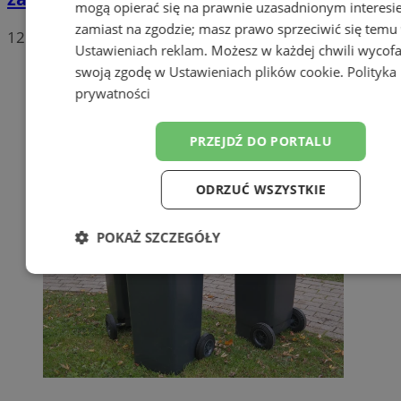
mogą opierać się na prawnie uzasadnionym interesi
zamiast na zgodzie; masz prawo sprzeciwić się temu
12
Ustawieniach reklam
. Możesz w każdej chwili wycof
swoją zgodę w
Ustawieniach plików cookie
.
Polityka
prywatności
PRZEJDŹ DO PORTALU
ODRZUĆ WSZYSTKIE
POKAŻ SZCZEGÓŁY
Niezbędne
Wydajność
Targetow
Funkcjonalność
Niesklasyfikowa