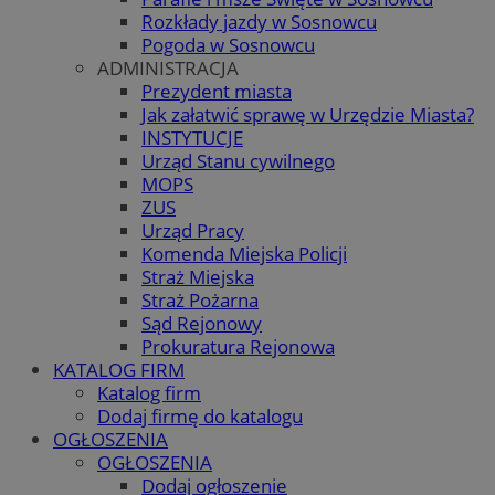
Rozkłady jazdy w Sosnowcu
Pogoda w Sosnowcu
ADMINISTRACJA
Prezydent miasta
Jak załatwić sprawę w Urzędzie Miasta?
INSTYTUCJE
Urząd Stanu cywilnego
MOPS
ZUS
Urząd Pracy
Komenda Miejska Policji
Straż Miejska
Straż Pożarna
Sąd Rejonowy
Prokuratura Rejonowa
KATALOG FIRM
Katalog firm
Dodaj firmę do katalogu
OGŁOSZENIA
OGŁOSZENIA
Dodaj ogłoszenie