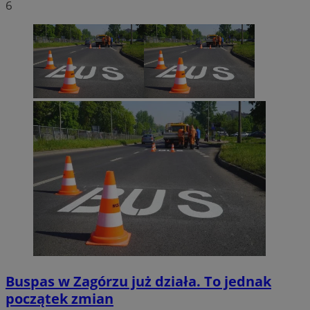
6
euds
.rfihub.com
Sesja
Google Privacy Policy
VISITOR_PRIVACY_METADATA
5 miesięcy 4
YouTube
tygodnie
.youtube.com
Buspas w Zagórzu już działa. To jednak
początek zmian