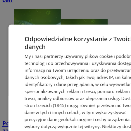
Odpowiedzialne korzystanie z Twoi
danych
My i nasi partnerzy używamy plików cookie i podob
technologii do przechowywania i uzyskiwania dostę
informacji na Twoim urządzeniu oraz do przetwarza
danych osobowych, takich jak Twój adres IP, unikaln
identyfikatory i dane przeglądania, w celu wyświetla
spersonalizowanych reklam i treści, pomiaru reklam 
treści, analizy odbiorców oraz ulepszania usług.
Dos
stron trzecich (1845)
mogą również przetwarzać Two
dane w tych i innych celach, w tym wykorzystywać
precyzyjne dane geolokalizacyjne i cechy urządzenia
Potwierdzono pierwszy przypadek
wybory dotyczą wyłącznie tej witryny. Niektórzy do
zarażenia koronawirusem w Sosnowcu