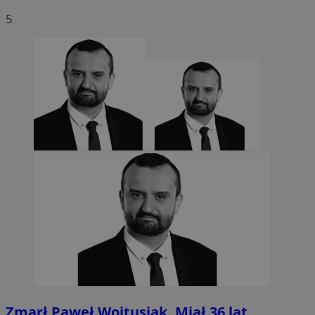
5
CookieScriptConsent
4 tygodnie 2 dn
CookieScript
sosnowiecki.pl
Zmarł Paweł Wojtusiak. Miał 36 lat