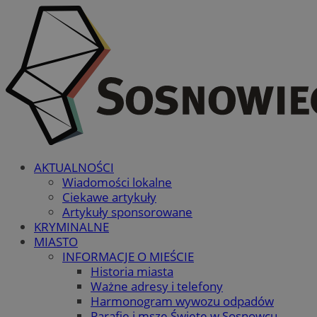
AKTUALNOŚCI
Wiadomości lokalne
Ciekawe artykuły
Artykuły sponsorowane
KRYMINALNE
MIASTO
INFORMACJE O MIEŚCIE
Historia miasta
Ważne adresy i telefony
Harmonogram wywozu odpadów
Parafie i msze Święte w Sosnowcu