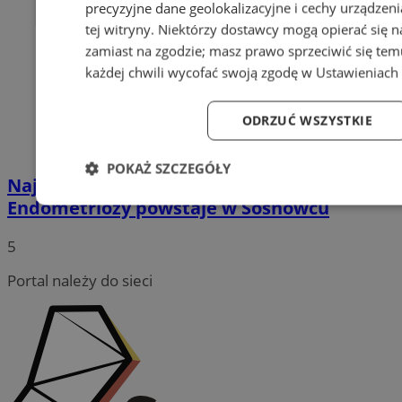
precyzyjne dane geolokalizacyjne i cechy urządzen
tej witryny. Niektórzy dostawcy mogą opierać się 
zamiast na zgodzie; masz prawo sprzeciwić się te
każdej chwili wycofać swoją zgodę w
Ustawieniach 
ODRZUĆ WSZYSTKIE
POKAŻ SZCZEGÓŁY
Największe w Polsce Centrum Leczenia
Endometriozy powstaje w Sosnowcu
Niezbędne
Wydajność
Targetowanie
Fu
5
Portal należy do sieci
Niezbędne
Wydajność
Targetowanie
Fun
Niezbędne pliki cookie umożliwiają korzystanie z podstawowych fu
logowanie użytkownika i zarządzanie kontem. Bez niezbędnych p
ze strony internetowej.