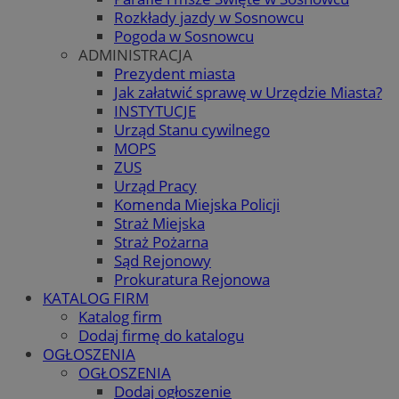
Rozkłady jazdy w Sosnowcu
Pogoda w Sosnowcu
ADMINISTRACJA
Prezydent miasta
Jak załatwić sprawę w Urzędzie Miasta?
INSTYTUCJE
Urząd Stanu cywilnego
MOPS
ZUS
Urząd Pracy
Komenda Miejska Policji
Straż Miejska
Straż Pożarna
Sąd Rejonowy
Prokuratura Rejonowa
KATALOG FIRM
Katalog firm
Dodaj firmę do katalogu
OGŁOSZENIA
OGŁOSZENIA
Dodaj ogłoszenie