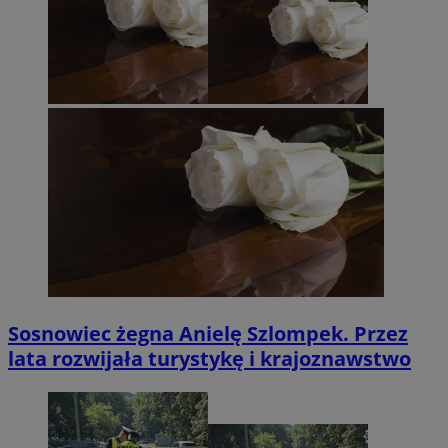
Sosnowiec żegna Anielę Szlompek. Przez
lata rozwijała turystykę i krajoznawstwo