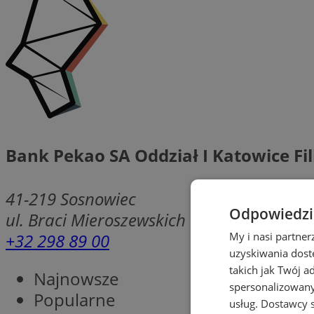
Bank Pekao SA Oddział I Katowice Fil
41-219
Sosnowiec
Odpowiedzia
ul. Braci Mieroszewskich 120
+32 298 89 00
My i nasi partne
uzyskiwania dost
takich jak Twój a
Najnowsze
spersonalizowanyc
Popularne
usług.
Dostawcy s