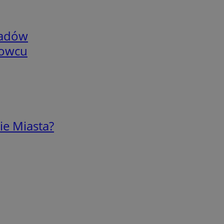
adów
nowcu
ie Miasta?