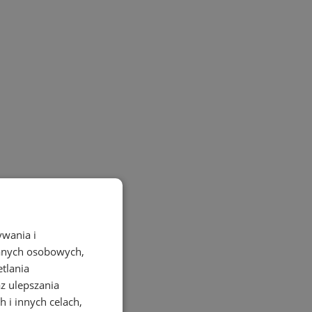
ywania i
danych osobowych,
etlania
az ulepszania
 i innych celach,