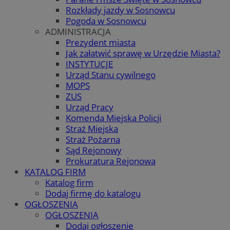
Rozkłady jazdy w Sosnowcu
Pogoda w Sosnowcu
ADMINISTRACJA
Prezydent miasta
Jak załatwić sprawę w Urzędzie Miasta?
INSTYTUCJE
Urząd Stanu cywilnego
MOPS
ZUS
Urząd Pracy
Komenda Miejska Policji
Straż Miejska
Straż Pożarna
Sąd Rejonowy
Prokuratura Rejonowa
KATALOG FIRM
Katalog firm
Dodaj firmę do katalogu
OGŁOSZENIA
OGŁOSZENIA
Dodaj ogłoszenie