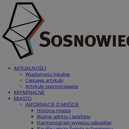
AKTUALNOŚCI
Wiadomości lokalne
Ciekawe artykuły
Artykuły sponsorowane
KRYMINALNE
MIASTO
INFORMACJE O MIEŚCIE
Historia miasta
Ważne adresy i telefony
Harmonogram wywozu odpadów
Parafie i msze Święte w Sosnowcu