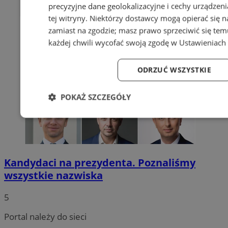
precyzyjne dane geolokalizacyjne i cechy urządzen
tej witryny. Niektórzy dostawcy mogą opierać się 
zamiast na zgodzie; masz prawo sprzeciwić się te
każdej chwili wycofać swoją zgodę w
Ustawieniach 
ODRZUĆ WSZYSTKIE
POKAŻ SZCZEGÓŁY
Niezbędne
Wydajność
Targetowanie
Fu
Kandydaci na prezydenta. Poznaliśmy
wszystkie nazwiska
Niezbędne
Wydajność
Targetowanie
Fun
5
Niezbędne pliki cookie umożliwiają korzystanie z podstawowych fu
Portal należy do sieci
logowanie użytkownika i zarządzanie kontem. Bez niezbędnych p
ze strony internetowej.