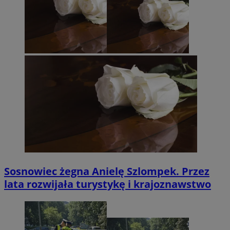
Sosnowiec żegna Anielę Szlompek. Przez
lata rozwijała turystykę i krajoznawstwo