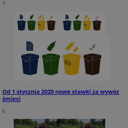
7
Niezbędne
Wydajność
Targetowanie
Funkcjonaln
Niesklasyfikowane
Niezbędne pliki cookie umożliwiają korzystanie z podstawowych fun
strony internetowej, takich jak logowanie użytkownika i zarządzanie
kontem. Bez niezbędnych plików cookie nie można prawidłowo korz
ze strony internetowej.
Provider
/
Okres
Nazwa
Domena
przechowywani
SessID
sosnowiecki.pl
1 rok
QeSessID
sosnowiecki.pl
1 rok
Od 1 stycznia 2020 nowe stawki za wywóz
śmieci
MvSessID
sosnowiecki.pl
1 rok
6
euds
.rfihub.com
Sesja