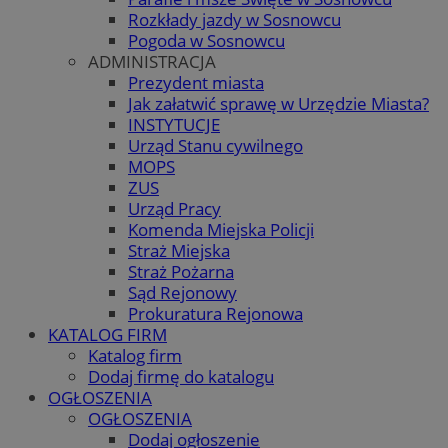
Rozkłady jazdy w Sosnowcu
Pogoda w Sosnowcu
ADMINISTRACJA
Prezydent miasta
Jak załatwić sprawę w Urzędzie Miasta?
INSTYTUCJE
Urząd Stanu cywilnego
MOPS
ZUS
Urząd Pracy
Komenda Miejska Policji
Straż Miejska
Straż Pożarna
Sąd Rejonowy
Prokuratura Rejonowa
KATALOG FIRM
Katalog firm
Dodaj firmę do katalogu
OGŁOSZENIA
OGŁOSZENIA
Dodaj ogłoszenie