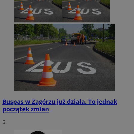
Google Privacy Policy
VISITOR_PRIVACY_METADATA
5 miesięcy 4
YouTube
tygodnie
.youtube.com
Buspas w Zagórzu już działa. To jednak
początek zmian
5