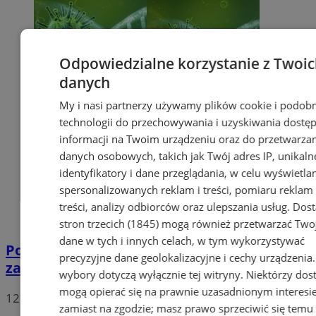
Odpowiedzialne korzystanie z Twoi
danych
My i nasi partnerzy używamy plików cookie i podob
technologii do przechowywania i uzyskiwania dostę
informacji na Twoim urządzeniu oraz do przetwarza
danych osobowych, takich jak Twój adres IP, unikaln
identyfikatory i dane przeglądania, w celu wyświetla
spersonalizowanych reklam i treści, pomiaru reklam 
treści, analizy odbiorców oraz ulepszania usług.
Dos
stron trzecich (1845)
mogą również przetwarzać Two
dane w tych i innych celach, w tym wykorzystywać
Potwierdzono pierwszy przypadek
precyzyjne dane geolokalizacyjne i cechy urządzenia
zarażenia koronawirusem w Sosnowcu
wybory dotyczą wyłącznie tej witryny. Niektórzy do
mogą opierać się na prawnie uzasadnionym interesi
12
zamiast na zgodzie; masz prawo sprzeciwić się temu