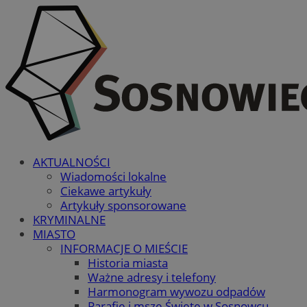
AKTUALNOŚCI
Wiadomości lokalne
Ciekawe artykuły
Artykuły sponsorowane
KRYMINALNE
MIASTO
INFORMACJE O MIEŚCIE
Historia miasta
Ważne adresy i telefony
Harmonogram wywozu odpadów
Parafie i msze Święte w Sosnowcu