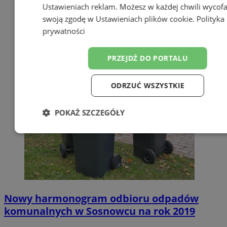
Ustawieniach reklam
. Możesz w każdej chwili wycof
swoją zgodę w
Ustawieniach plików cookie
.
Polityka
prywatności
PRZEJDŹ DO PORTALU
ODRZUĆ WSZYSTKIE
POKAŻ SZCZEGÓŁY
Niezbędne
Wydajność
Targetow
Funkcjonalność
Niesklasyfikowa
Nowy harmonogram odbioru odpadów
komunalnych w Sosnowcu na rok 2019