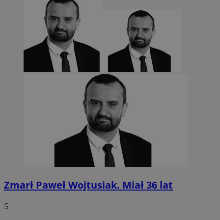
CookieScriptConsent
4 tygodnie 2 dn
CookieScript
sosnowiecki.pl
Zmarł Paweł Wojtusiak. Miał 36 lat
5